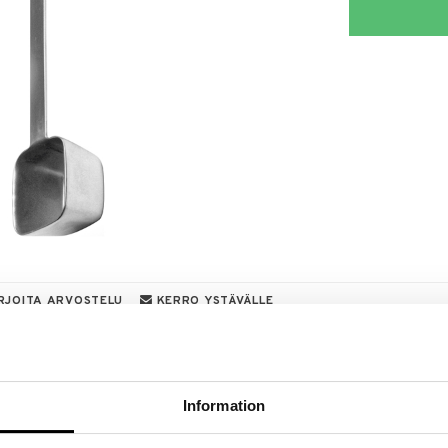
RJOITA ARVOSTELU
KERRO YSTÄVÄLLE
a löydöt kotiin!
isuuteen tehdä löytöjä suuresta ALEstamme. Juuri
mme suuren valikoiman jännittäviä tuotteita
Information
a hinnoilla!