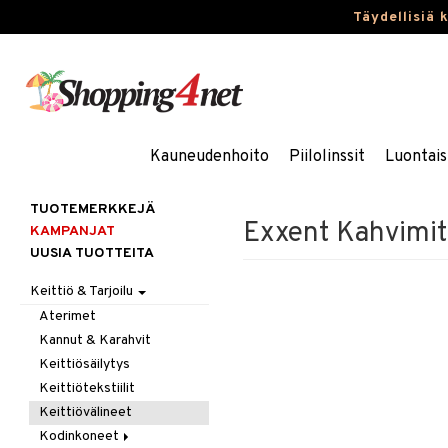
Täydellisiä 
Kauneudenhoito
Piilolinssit
Luontais
TUOTEMERKKEJÄ
Exxent Kahvimit
KAMPANJAT
UUSIA TUOTTEITA
Keittiö & Tarjoilu
Aterimet
Kannut & Karahvit
Keittiösäilytys
Keittiötekstiilit
Keittiövälineet
Kodinkoneet