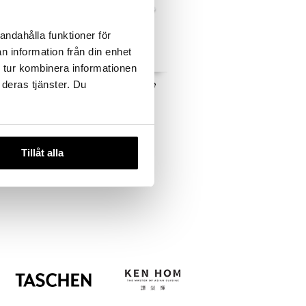
andahålla funktioner för
n information från din enhet
 tur kombinera informationen
 deras tjänster. Du
yttöinen
Suodatinpussien pidike
NUNO
ZACK
30,99
€
Tillåt alla