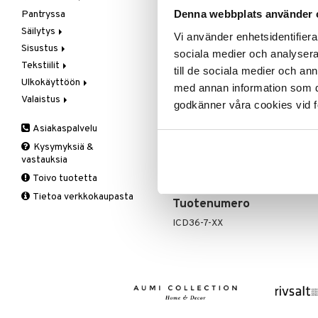
Ale on voi
Leipäveitset
suosikkitu
Denna webbplats använder 
Pantryssa
Kylpyhuoneen tekstiilit
Lasten huonekalut
Huovat & Saalit
Veitsenteroittimet
Säilytys
Lasten lamput
Koristetyynyt
Näe kaikk
Vi använder enhetsidentifierar
Veitsisetit
Sisustus
Lastenhuoneen säilytys
Lakanat
Henkarit & Koukut
sociala medier och analysera 
Veitsitarvikkeet
Tekstiilit
Lastenhuoneen tekstiilit
Oheistuotteet
Hyllyt
Joulukoristeet
Lakanasetit
till de sociala medier och a
Tuotetieto
Ulkokäyttöön
Piensäilytys
Koristelu
Keittiön tekstiilit
Lakanat & Tyynyliinat
med annan information som du 
Exxent kahvimitta ruostumatonta t
Valaistus
Kyntteliköt & Lyhdyt
Koristetyynyt
Grilli & Grillaustarvikkeet
Tyynyt & Peitot
Laukut
Hahmot & Veistokset
godkänner våra cookies vid f
kupillisen hyvää kahvia. Tilavuus 
Pienet huonekalut
Kylpyhuoneen tekstiilit
Hyttys- & hyönteissuoja
Kyntteliköt & Lyhdyt
Piensäilytys & Korit
Kellot
Materiaali: Ruostumaton ter
Asiakaspalvelu
Säilytys & Hyllyt
Laukut
Lämmittimet
LED-valot
Kirjat
Koko: Leveys: 4 cm, Korkeus:
Kysymyksiä &
Tuoksukynttilät
Liinat
Lintujen ruokinta
Sisälamput
Metal Art
Henkarit & Koukut
vastauksia
Tilavuus: 7 grammaa
Makuuhuoneen tekstiilit
Piknik
Ulkovalaistus
Ruukut
Hyllyt
Kattolamput
Toivo tuotetta
Matot
Puutarhavälineet
Valaistustarvikkeet
Seinäkoristeet
Piensäilytys & Korit
Lakanasetit
Pöytälamput
Tietoa verkkokaupasta
Viltit & Peitteet
Ruukut
Vaasit
Lakanat & Tyynyliinat
Tuotenumero
Ulkoilmaelämä
Tyynyt & Peitot
ICD36-7-XX
Ulkovalaistus