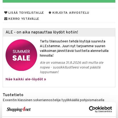
tyisveitset
& Baaritarvikkeet
LISÄÄ TOIVELISTALLE
KIRJOITA ARVOSTELU
ttiöveitset
ktroniikka
KERRO YSTÄVÄLLE
rinta- & Vihannesveitset
one
ALE - on aika napsauttaa löydöt kotiin!
kkuulaudat
uone
uoneen sisustus
Tartu tilaisuuteen tehdä löytöjä suuresta
päveitset
one
oneen tarvikkeita
oneen koristelu
ALEstamme. Juuri nyt tarjoamme suuren
valikoiman jännittäviä tuotteita alennetuilla
tsenteroittimet
a
oneen tekstiilit
 huonekalut
& Saalit
hinnoilla!
tsisetit
Ale on voimassa 31.8.2026 asti mutta ole
 lamput
tyynyt
nopea - suosikkituotteesi voivat päästä
tsitarvikkeet
loppumaan!
uoneen säilytys
t
it & Koukut
Näe kaikki ale-löydöt »
anasetit
uoneen tekstiilit
uotteet
risteet
anat & Tyynyliinat
ttöön
lytys
elu
 tekstiilit
Tuotetieto
Exxentin klassinen sokeriannostelija tyylikkäällä pohjoismaisella
nyt & Peitot
kut
mot & Veistokset
s
iköt & Lyhdyt
tyynyt
 Grillaustarvikkeet
muotoilulla.
nsäilytys & Korit
lot
huonekalut
oneen tekstiilit
 & hyönteissuoja
iköt & Lyhdyt
Koko: Tilavuus: 24 cl, Halkaisija: 6 cm, Korkeus: 15 cm
spalvelu
Materiaali: Ruostumaton teräs, lasi