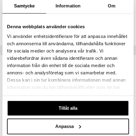
jat
s & Hyllyt
timet
lot
Samtycke
Information
Om
ksiä & vastauksia
al Art
karit & Koukut
ynttilät
n ruokinta
mput
tuotetta
ukut
Tuotenumero
lyt
tolamput
oneen tekstiilit
aistus
Denna webbplats använder cookies
 verkkokaupasta
IAX76-1-XX
näkoristeet
nsäilytys & Korit
tälamput
anasetit
avälineet
ustarvikkeet
Vi använder enhetsidentifierare för att anpassa innehållet
sit
och annonserna till användarna, tillhandahålla funktioner
anat & Tyynyliinat
 Peitteet
Vinkkejä sinulle
för sociala medier och analysera vår trafik. Vi
nyt & Peitot
maelämä
vidarebefordrar även sådana identifierare och annan
information från din enhet till de sociala medier och
aistus
annons- och analysföretag som vi samarbetar med.
Dessa kan i sin tur kombinera informationen med annan
information som du har tillhandahållit eller som de har
samlat in när du har använt deras tjänster. Du godkänner
våra cookies vid fortsatt användande av vår webbplats.
Tillåt alla
Anpassa
Sokerisirotin
EXXENT