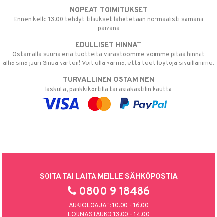
NOPEAT TOIMITUKSET
Ennen kello 13.00 tehdyt tilaukset lähetetään normaalisti samana
päivänä
EDULLISET HINNAT
Ostamalla suuria eriä tuotteita varastoomme voimme pitää hinnat
alhaisina juuri Sinua varten! Voit olla varma, että teet löytöjä sivuillamme.
TURVALLINEN OSTAMINEN
laskulla, pankkikortilla tai asiakastilin kautta
SOITA TAI LAITA MEILLE SÄHKÖPOSTIA
0800 9 18486
AUKIOLOAJAT: 10.00 - 16.00
LOUNASTAUKO 13.00 - 14.00