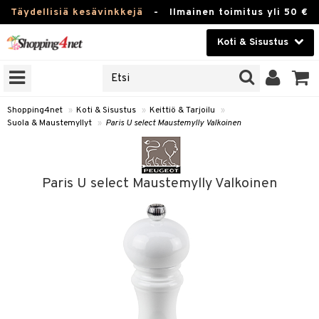
Täydellisiä kesävinkkejä
-
Ilmainen toimitus yli 50 €
Koti & Sisustus
ERKKEJÄ
Kauneudenhoito
JAT
UOTTEITA
Piilolinssit
Shopping4net
»
Koti & Sisustus
»
Keittiö & Tarjoilu
»
Suola & Maustemyllyt
»
Paris U select Maustemylly Valkoinen
Luontaistuotteet
 Tarjoilu
Apteekki
et
Paris U select Maustemylly Valkoinen
 & Karahvit
Fitness
säilytys
Koti & Sisustus
ekstiilit
Lelut, Lapsi & Vauva
välineet
Tuotemerkkejä
oneet
Kampanjat
vi, Tee & Espresso
 Mukit