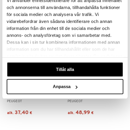
Vi använder enhetsidentifierare för att anpassa innehållet
PEUGEOT
PEUGEOT
och annonserna till användarna, tillhandahålla funktioner
för sociala medier och analysera vår trafik. Vi
86,44
31,70
alk.
€
alk.
€
vidarebefordrar även sådana identifierare och annan
information från din enhet till de sociala medier och
annons- och analysföretag som vi samarbetar med.
Dessa kan i sin tur kombinera informationen med annan
information som du har tillhandahållit eller som de har
samlat in när du har använt deras tjänster. Du godkänner
våra cookies vid fortsatt användande av vår webbplats.
Tillåt alla
Anpassa
Saatavana useana vaihtoehtona
Saatavana useana vaihtoehtona
Nancy Suolamylly
Paris U select Maustemylly Luonnonvärinen
PEUGEOT
PEUGEOT
37,40
48,99
alk.
€
alk.
€