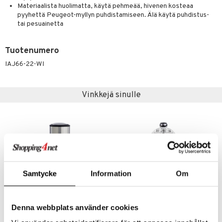
Materiaalista huolimatta, käytä pehmeää, hivenen kosteaa
pyyhettä Peugeot-myllyn puhdistamiseen. Älä käytä puhdistus-
tai pesuainetta
Tuotenumero
IAJ66-22-WI
Vinkkejä sinulle
Samtycke
Information
Om
Saatavana useana vaihtoehtona
Saatavana useana vaihtoehtona
Denna webbplats använder cookies
Elis Sense U-Select sähkömylly
Nancy Maustemylly