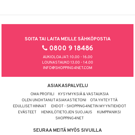
SOITA TAI LAITA MEILLE SÄHKÖPOSTIA
0800 9 18486
AUKIOLOAJAT: 10.00 - 16.00
LOUNASTAUKO 13.00 - 14.00
INFO@SHOPPING4NET.COM
ASIAKASPALVELU
OMA PROFIILI
KYSYMYKSIÄ & VASTAUKSIA
OLEN UNOHTANUT ASIAKASTIETONI
OTA YHTEYTTÄ
EDULLISET HINNAT
EHDOT - SHOPPING4NETIN MYYNTIEHDOT
EVÄSTEET
HENKILÖTIETOJEN SUOJAUS
KUMPPANIKSI
SHOPPING4NET
SEURAA MEITÄ MYÖS SIVUILLA