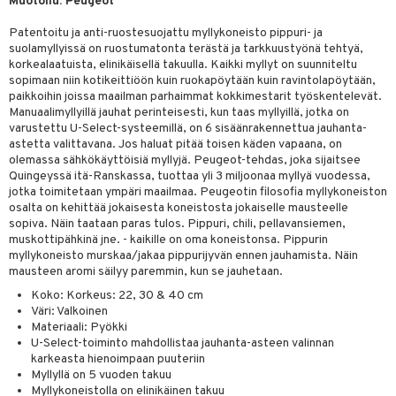
Muotoilu: Peugeot
jat
s & Hyllyt
timet
lot
ksiä & vastauksia
Patentoitu ja anti-ruostesuojattu myllykoneisto pippuri- ja
al Art
karit & Koukut
ynttilät
n ruokinta
mput
suolamyllyissä on ruostumatonta terästä ja tarkkuustyönä tehtyä,
tuotetta
ukut
korkealaatuista, elinikäisellä takuulla. Kaikki myllyt on suunniteltu
lyt
tolamput
oneen tekstiilit
aistus
sopimaan niin kotikeittiöön kuin ruokapöytään kuin ravintolapöytään,
 verkkokaupasta
näkoristeet
nsäilytys & Korit
paikkoihin joissa maailman parhaimmat kokkimestarit työskentelevät.
tälamput
anasetit
avälineet
ustarvikkeet
Manuaalimyllyillä jauhat perinteisesti, kun taas myllyillä, jotka on
sit
anat & Tyynyliinat
varustettu U-Select-systeemillä, on 6 sisäänrakennettua jauhanta-
 Peitteet
astetta valittavana. Jos haluat pitää toisen käden vapaana, on
nyt & Peitot
olemassa sähkökäyttöisiä myllyjä. Peugeot-tehdas, joka sijaitsee
maelämä
Quingeyssä itä-Ranskassa, tuottaa yli 3 miljoonaa myllyä vuodessa,
aistus
jotka toimitetaan ympäri maailmaa. Peugeotin filosofia myllykoneiston
osalta on kehittää jokaisesta koneistosta jokaiselle mausteelle
sopiva. Näin taataan paras tulos. Pippuri, chili, pellavansiemen,
muskottipähkinä jne. - kaikille on oma koneistonsa. Pippurin
myllykoneisto murskaa/jakaa pippurijyvän ennen jauhamista. Näin
mausteen aromi säilyy paremmin, kun se jauhetaan.
Koko: Korkeus: 22, 30 & 40 cm
Väri: Valkoinen
Materiaali: Pyökki
U-Select-toiminto mahdollistaa jauhanta-asteen valinnan
karkeasta hienoimpaan puuteriin
Myllyllä on 5 vuoden takuu
Myllykoneistolla on elinikäinen takuu