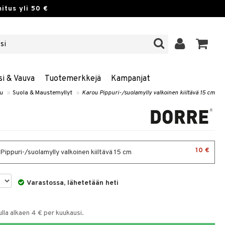
itus yli 50 €
si & Vauva
Tuotemerkkejä
Kampanjat
lu
»
Suola & Maustemyllyt
»
Karou Pippuri-/suolamylly valkoinen kiiltävä 15 cm
10 €
ippuri-/suolamylly valkoinen kiiltävä 15 cm
Varastossa, lähetetään heti
la alkaen 4 € per kuukausi.