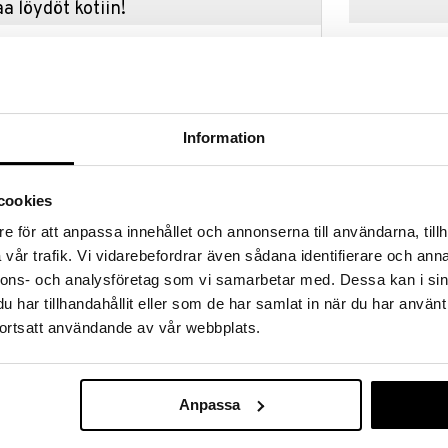
a löydöt kotiin!
isuuteen tehdä löytöjä suuresta ALEstamme. Juuri
mme suuren valikoiman jännittäviä tuotteita
a hinnoilla!
massa 31.8.2026 asti mutta ole nopea -
otteesi voivat päästä loppumaan!
Information
i ale-löydöt »
cookies
Grand Cru Myl
e för att anpassa innehållet och annonserna till användarna, tillh
lly keittiöön. Jauha suolaa ja mustapippuria suoraan
vår trafik. Vi vidarebefordrar även sådana identifierare och anna
yllä saadaksesi parhaan maun.
ROSENDAHL
nnons- och analysföretag som vi samarbetar med. Dessa kan i sin
15,99
€
har tillhandahållit eller som de har samlat in när du har använt
iinalla.
ortsatt användande av vår webbplats.
Anpassa