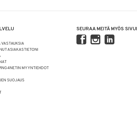
LVELU
SEURAA MEITÄ MYÖS SIVU
 VASTAUKSIA
UT ASIAKASTIETONI
Ä
NNAT
PING4NETIN MYYNTIEHDOT
JEN SUOJAUS
T