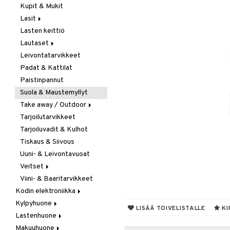
Kupit & Mukit
Kahvi, Tee & Espresso
Lasit
Leivänpaahtimet
Lasten keittiö
Mixerit &
Juoma- & Cocktailasit
Sähkövatkaimet
Lautaset
Juomalasit
Muut koneet
Leivontatarvikkeet
Olutlasit
Asetit
Vedenkeittimet
Padat & Kattilat
Shamppanjalasit
Ruokalautaset
Paistinpannut
Snapsi- & Aveclasit
Syvät lautaset
Suola & Maustemyllyt
Viinilasit
Take away / Outdoor
Whiskey- & Konjakkilasit
Tarjoilutarvikkeet
Eväslaatikot
Tarjoiluvadit & Kulhot
Pullot
Tiskaus & Siivous
Termoskannut
Uuni- & Leivontavuoat
Termosmukit
Veitset
Viini- & Baaritarvikkeet
Erityisveitset
Kodin elektroniikka
Keittiöveitset
Kylpyhuone
Ääni
Kuorinta- &
LISÄÄ TOIVELISTALLE
KI
Vihannesveitset
Lastenhuone
Kylpyhuoneen sisustus
Leikkuulaudat
Makuuhuone
Kylpyhuoneen tarvikkeita
Kylpyhuoneen koristelu