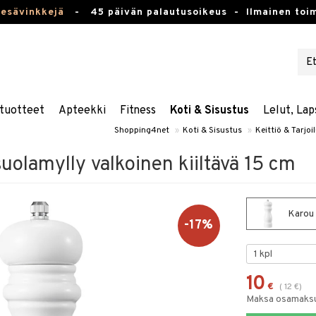
kesävinkkejä
-
45 päivän palautusoikeus -
Ilmainen toim
tuotteet
Apteekki
Fitness
Koti & Sisustus
Lelut, Lap
Shopping4net
»
Koti & Sisustus
»
Keittiö & Tarjoi
uolamylly valkoinen kiiltävä 15 cm
Karou P
-17%
10
€
(
12
€
)
Maksa osamaksul