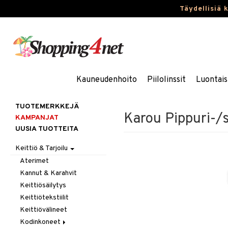
Täydellisiä 
Kauneudenhoito
Piilolinssit
Luontais
TUOTEMERKKEJÄ
Karou Pippuri-/s
KAMPANJAT
UUSIA TUOTTEITA
Keittiö & Tarjoilu
Aterimet
Kannut & Karahvit
Keittiösäilytys
Keittiötekstiilit
Keittiövälineet
Kodinkoneet