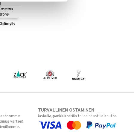
 useana
htona
ilimylly
TURVALLINEN OSTAMINEN
varastoomme
laskulla, pankkikortilla tai asiakastilin kautta
 Sinua varten!
sivuillamme.