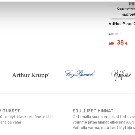
Saatavana
vaihtoe
AdHoc Pepe Ch
ADHOC
38
alk.
€
MITUKSET
EDULLISET HINNAT
00 tehdyt tilaukset lähetetään
Ostamalla suuria eriä tuotteita 
mana päivänä
voimme pitää hinnat alhaisina juuri
Voit olla varma, että teet löytöjä 