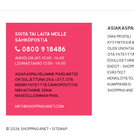
ASIAKASPA
SOITA TAI LAITA MEILLE
OMA PROFIILI
SÄHKÖPOSTIA
KYSYMYKSIÄ &
0800 9 18486
OLEN UNOHTAN
OTA YHTEYTT
AUKIOLOAJAT: 10.00 - 16.00
EDULLISET HI
LOUNASTAUKO 13.00 - 14.00
EHDOT - SHOP
EVÄSTEET
ASIAKASPALVELUMME PUHELIMITSE
HENKILÖTIETO
ON SULJETTUNA 29.6.–27.7. OTA
KUMPPANIKSI
MEIHIN YHTEYTTÄ SÄHKÖPOSTITSE
NIIN AUTAMME SINUA
SHOPPING4NE
MAHDOLLISIMMAN PIAN.
INFO@SHOPPING4NET.COM
© 2026 SHOPPING4NET
•
SITEMAP