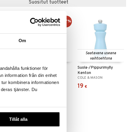
Suositut tuotteet
uutuus
-17%
Om
Saatavana useana
vaihtoehtona
ly
Karou
Suola-/Pippurimylly
andahålla funktioner för
Pippuri-/suolamylly
Kenton
n information från din enhet
DORRE
COLE & MASON
valkoinen kiiltävä 15 cm
 tur kombinera informationen
10
19
(
12
€
)
€
€
 deras tjänster. Du
Tillåt alla