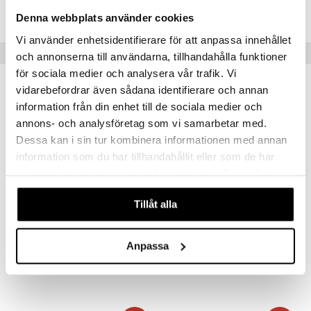
ICG44-1-XX
Denna webbplats använder cookies
Vi använder enhetsidentifierare för att anpassa innehållet
Suositut tuotteet
och annonserna till användarna, tillhandahålla funktioner
för sociala medier och analysera vår trafik. Vi
-17%
vidarebefordrar även sådana identifierare och annan
information från din enhet till de sociala medier och
annons- och analysföretag som vi samarbetar med.
Dessa kan i sin tur kombinera informationen med annan
information som du har tillhandahållit eller som de har
samlat in när du har använt deras tjänster. Du godkänner
våra cookies vid fortsatt användande av vår webbplats.
Tillåt alla
Saatavana useana vaihtoehtona
Saatavana useana vaihtoehtona
Valurautapata 2,8L
Gretl Valurautapata pyöreä 4L
ORREFORS JERNVERK
DORRE
Anpassa
52,99
51,99
63,99
alk.
€
(
€
)
alk.
€