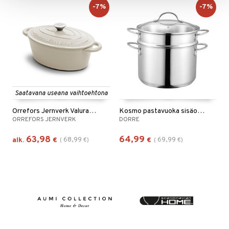
-7%
-7%
Saatavana useana vaihtoehtona
Orrefors Jernverk Valurautapata 3.5L
Kosmo pastavuoka sisäosalla
ORREFORS JERNVERK
DORRE
63,98
64,99
68,99
69,99
alk.
€
(
€
)
€
(
€
)