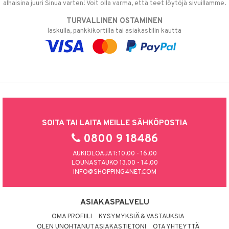
alhaisina juuri Sinua varten! Voit olla varma, että teet löytöjä sivuillamme.
TURVALLINEN OSTAMINEN
laskulla, pankkikortilla tai asiakastilin kautta
SOITA TAI LAITA MEILLE SÄHKÖPOSTIA
0800 9 18486
AUKIOLOAJAT: 10.00 - 16.00
LOUNASTAUKO 13.00 - 14.00
INFO@SHOPPING4NET.COM
ASIAKASPALVELU
OMA PROFIILI
KYSYMYKSIÄ & VASTAUKSIA
OLEN UNOHTANUT ASIAKASTIETONI
OTA YHTEYTTÄ