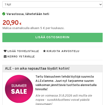
tyisveitset
& Baaritarvikkeet
Varastossa, lähetetään heti
ttiöveitset
ktroniikka
20,90
rinta- & Vihannesveitset
€
one
Maksa osamaksulla alkaen 5 € per kuukausi.
kkuulaudat
uone
uoneen sisustus
LISÄÄ OSTOSKORIIN
päveitset
one
oneen tarvikkeita
oneen koristelu
tsenteroittimet
a
oneen tekstiilit
 huonekalut
& Saalit
LISÄÄ TOIVELISTALLE
KIRJOITA ARVOSTELU
tsisetit
KERRO YSTÄVÄLLE
 lamput
tyynyt
tsitarvikkeet
uoneen säilytys
t
it & Koukut
ALE - on aika napsauttaa löydöt kotiin!
anasetit
uoneen tekstiilit
uotteet
risteet
Tartu tilaisuuteen tehdä löytöjä suuresta
ALEstamme. Juuri nyt tarjoamme suuren
anat & Tyynyliinat
ttöön
lytys
elu
 tekstiilit
valikoiman jännittäviä tuotteita alennetuilla
hinnoilla!
nyt & Peitot
kut
mot & Veistokset
s
iköt & Lyhdyt
tyynyt
 Grillaustarvikkeet
Ale on voimassa 31.8.2026 asti mutta ole
nsäilytys & Korit
lot
huonekalut
oneen tekstiilit
 & hyönteissuoja
iköt & Lyhdyt
nopea - suosikkituotteesi voivat päästä
spalvelu
loppumaan!