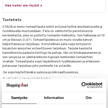
jat
s & Hyllyt
timet
lot
ksiä & vastauksia
Näe kaikki ale-löydöt »
al Art
karit & Koukut
ynttilät
n ruokinta
mput
tuotetta
ukut
lyt
tolamput
oneen tekstiilit
aistus
Tuotetieto
 verkkokaupasta
näkoristeet
nsäilytys & Korit
tälamput
anasetit
STAUB:in hieno tomaattipata loihtii erityisiä hetkiä ainutlaatuisella ja
avälineet
ustarvikkeet
rustiikkisella muotoilullaan. Pata on valmistettu perinteisestä
sit
anat & Tyynyliinat
 Peitteet
keramiikasta, joka on poltettu tomaatin malliseksi. Sen halkaisija on 19
cm ja tilavuus 0,47 l. Tomaattipadassa on myös sivuilla kahvat
nyt & Peitot
maelämä
helpottamassa tarjoiluasi. Koristellinen pata sopii erityisesti
kesäisten annosten esteettiseen tarjoiluun. Tarjoile kaunisita
aistus
kannellisesta padasta keittoja tai patoja. Väri on kirsikanpunainen ja
sen sävyissä on välimerellisten kypsien hehkeiden tomaattien
vivahde. Tomaatipata sopii täydellisesti tyylikkääseen ja erilaiseen
pataruoan tarjoiluun joko perheelle tai ystäville.
· Se sopii käytettäväksi uunissa ja mikroaaltouunissa.
· Tyylikästä ja omaperäistä tarjilua
· Taiteellinen muotoilu – luonnon inspiroima
· Perinteistä korkealaatuisinta käityötaidetta.
Samtycke
Information
Om
Tuotenumero