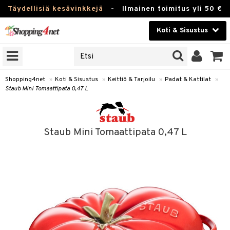
Täydellisiä kesävinkkejä
-
Ilmainen toimitus yli 50 €
Koti & Sisustus
ERKKEJÄ
Kauneudenhoito
JAT
UOTTEITA
Piilolinssit
Shopping4net
»
Koti & Sisustus
»
Keittiö & Tarjoilu
»
Padat & Kattilat
»
Staub Mini Tomaattipata 0,47 L
Luontaistuotteet
 Tarjoilu
Apteekki
et
Staub Mini Tomaattipata 0,47 L
 & Karahvit
Fitness
säilytys
Koti & Sisustus
ekstiilit
Lelut, Lapsi & Vauva
välineet
Tuotemerkkejä
oneet
Kampanjat
vi, Tee & Espresso
 Mukit