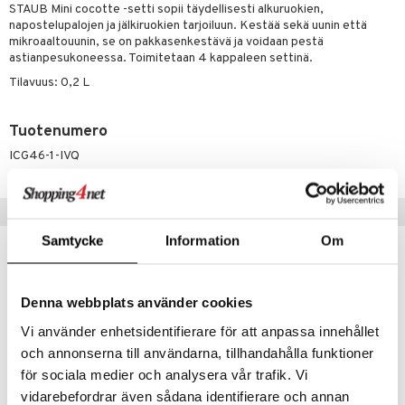
jat
s & Hyllyt
n ruokinta
lot
STAUB Mini cocotte -setti sopii täydellisesti alkuruokien,
ksiä & vastauksia
napostelupalojen ja jälkiruokien tarjoiluun. Kestää sekä uunin että
al Art
karit & Koukut
ynttilät
mput
mikroaaltouunin, se on pakkasenkestävä ja voidaan pestä
tuotetta
astianpesukoneessa. Toimitetaan 4 kappaleen settinä.
ukut
lyt
tolamput
oneen tekstiilit
avälineet
aistus
Tilavuus: 0,2 L
 verkkokaupasta
näkoristeet
nsäilytys & Korit
tälamput
anasetit
ustarvikkeet
sit
Tuotenumero
anat & Tyynyliinat
 Peitteet
maelämä
ICG46-1-IVQ
nyt & Peitot
aistus
Suositut tuotteet
Samtycke
Information
Om
-17%
Denna webbplats använder cookies
Vi använder enhetsidentifierare för att anpassa innehållet
och annonserna till användarna, tillhandahålla funktioner
för sociala medier och analysera vår trafik. Vi
vidarebefordrar även sådana identifierare och annan