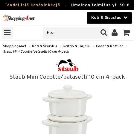
Täydellisiä kesävinkkejä
-
Ilmainen toimitus yli 50 €
Koti & Sisustus
ERKKEJÄ
Kauneudenhoito
JAT
UOTTEITA
Piilolinssit
Shopping4net
»
Koti & Sisustus
»
Keittiö & Tarjoilu
»
Padat & Kattilat
»
Staub Mini Cocotte/patasetti 10 cm 4-pack
Luontaistuotteet
 Tarjoilu
Apteekki
et
Staub Mini Cocotte/patasetti 10 cm 4-pack
 & Karahvit
Fitness
säilytys
Koti & Sisustus
ekstiilit
Lelut, Lapsi & Vauva
välineet
Tuotemerkkejä
oneet
Kampanjat
vi, Tee & Espresso
 Mukit