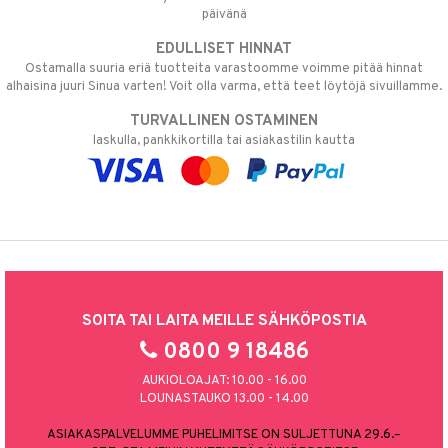
päivänä
EDULLISET HINNAT
Ostamalla suuria eriä tuotteita varastoomme voimme pitää hinnat
alhaisina juuri Sinua varten! Voit olla varma, että teet löytöjä sivuillamme.
TURVALLINEN OSTAMINEN
laskulla, pankkikortilla tai asiakastilin kautta
SOITA TAI LAITA MEILLE SÄHKÖPOSTIA
0800 9 18486
AUKIOLOAJAT: 10.00 - 16.00
LOUNASTAUKO 13.00 - 14.00
ASIAKASPALVELUMME PUHELIMITSE ON SULJETTUNA 29.6.–