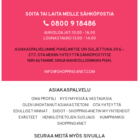
SOITA TAI LAITA MEILLE SÄHKÖPOSTIA
0800 9 18486
AUKIOLOAJAT: 10.00 - 16.00
LOUNASTAUKO 13.00 - 14.00
ASIAKASPALVELUMME PUHELIMITSE ON SULJETTUNA 29.6.–
27.7. OTA MEIHIN YHTEYTTÄ SÄHKÖPOSTITSE
NIIN AUTAMME SINUA MAHDOLLISIMMAN PIAN.
INFO@SHOPPING4NET.COM
ASIAKASPALVELU
OMA PROFIILI
KYSYMYKSIÄ & VASTAUKSIA
OLEN UNOHTANUT ASIAKASTIETONI
OTA YHTEYTTÄ
EDULLISET HINNAT
EHDOT - SHOPPING4NETIN MYYNTIEHDOT
EVÄSTEET
HENKILÖTIETOJEN SUOJAUS
KUMPPANIKSI
SHOPPING4NET
SEURAA MEITÄ MYÖS SIVUILLA