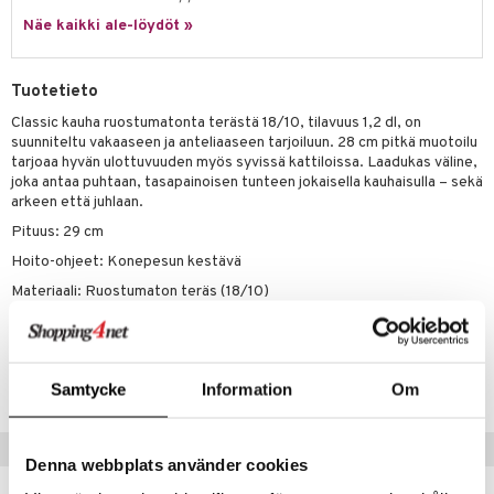
jat
s & Hyllyt
n ruokinta
lot
ksiä & vastauksia
Näe kaikki ale-löydöt »
al Art
karit & Koukut
ynttilät
mput
tuotetta
ukut
lyt
tolamput
oneen tekstiilit
avälineet
aistus
Tuotetieto
 verkkokaupasta
näkoristeet
nsäilytys & Korit
tälamput
anasetit
Classic kauha ruostumatonta terästä 18/10, tilavuus 1,2 dl, on
ustarvikkeet
suunniteltu vakaaseen ja anteliaaseen tarjoiluun. 28 cm pitkä muotoilu
sit
anat & Tyynyliinat
 Peitteet
maelämä
tarjoaa hyvän ulottuvuuden myös syvissä kattiloissa. Laadukas väline,
joka antaa puhtaan, tasapainoisen tunteen jokaisella kauhaisulla – sekä
nyt & Peitot
aistus
arkeen että juhlaan.
Pituus: 29 cm
Hoito-ohjeet: Konepesun kestävä
Materiaali: Ruostumaton teräs (18/10)
Tuotenumero
IUE07-1-XX
Samtycke
Information
Om
Suositut tuotteet
Denna webbplats använder cookies