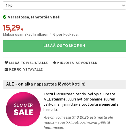
tyisveitset
& Baaritarvikkeet
Varastossa, lähetetään heti
ttiöveitset
ktroniikka
15,29
rinta- & Vihannesveitset
€
one
Maksa osamaksulla alkaen 4 € per kuukausi.
kkuulaudat
uone
uoneen sisustus
LISÄÄ OSTOSKORIIN
päveitset
one
oneen tarvikkeita
oneen koristelu
tsenteroittimet
a
oneen tekstiilit
 huonekalut
& Saalit
LISÄÄ TOIVELISTALLE
KIRJOITA ARVOSTELU
tsisetit
KERRO YSTÄVÄLLE
 lamput
tyynyt
tsitarvikkeet
uoneen säilytys
t
it & Koukut
ALE - on aika napsauttaa löydöt kotiin!
anasetit
uoneen tekstiilit
uotteet
risteet
Tartu tilaisuuteen tehdä löytöjä suuresta
ALEstamme. Juuri nyt tarjoamme suuren
anat & Tyynyliinat
ttöön
lytys
elu
 tekstiilit
valikoiman jännittäviä tuotteita alennetuilla
hinnoilla!
nyt & Peitot
kut
mot & Veistokset
s
iköt & Lyhdyt
tyynyt
 Grillaustarvikkeet
Ale on voimassa 31.8.2026 asti mutta ole
nsäilytys & Korit
lot
huonekalut
oneen tekstiilit
timet
iköt & Lyhdyt
nopea - suosikkituotteesi voivat päästä
spalvelu
loppumaan!