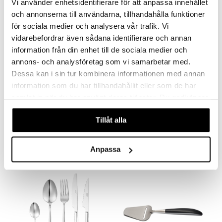
Vi använder enhetsidentifierare för att anpassa innehållet
och annonserna till användarna, tillhandahålla funktioner
för sociala medier och analysera vår trafik. Vi
vidarebefordrar även sådana identifierare och annan
information från din enhet till de sociala medier och
annons- och analysföretag som vi samarbetar med.
Dessa kan i sin tur kombinera informationen med annan
information som du har tillhandahållit eller som de har
samlat in när du har använt deras tjänster. Du godkänner
AMITTO Juustohöylä jälkiruokajuustoille
Children Chopsticks 22cm
våra cookies vid fortsatt användande av vår webbplats.
BJÖRKLUND
TOKYO DESIGN STUDIO
Tillåt alla
14,99
5,99
€
€
Anpassa