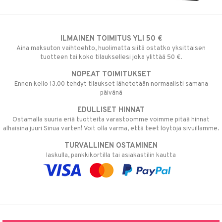
ILMAINEN TOIMITUS YLI 50 €
Aina maksuton vaihtoehto, huolimatta siitä ostatko yksittäisen
tuotteen tai koko tilauksellesi joka ylittää 50 €.
NOPEAT TOIMITUKSET
Ennen kello 13.00 tehdyt tilaukset lähetetään normaalisti samana
päivänä
EDULLISET HINNAT
Ostamalla suuria eriä tuotteita varastoomme voimme pitää hinnat
alhaisina juuri Sinua varten! Voit olla varma, että teet löytöjä sivuillamme.
TURVALLINEN OSTAMINEN
laskulla, pankkikortilla tai asiakastilin kautta