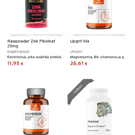
Rawpowder Zink Pikolinat
Upgrit Vila
25mg
RAWPOWDER
UPGRIT
Ravintolisä, joka sisältää sinkkiä sinkkipikolinaatin muodossa. Jokainen kapseli on suunniteltu tarjoamaan 25 mg sinkkiä.
Magnesiumia, B6-vitamiinia ja glysiiniä sisältävä ravintolisä.
11,95
26,61
€
€
uutuus