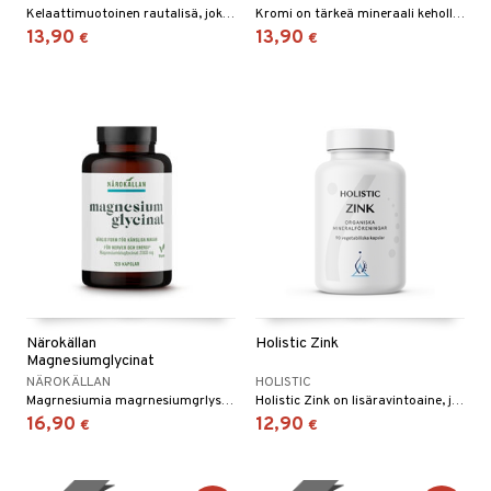
Kelaattimuotoinen rautalisä, joka on hellävarainen vatsalle. Yksi kapseli antaa 25 mg puhdasta rautaa. Kasviperäiset kapselit.
Kromi on tärkeä mineraali keholle. Kromi edistää veren normaalia sokeritasapainoa ja makroravintoaineiden vaihduntaa.
13,90
13,90
€
€
Närokällan
Holistic Zink
Magnesiumglycinat
NÄROKÄLLAN
HOLISTIC
Magrnesiumia magrnesiumgrlysinaattimuoannossa.
Holistic Zink on lisäravintoaine, jossa on 25 mg sinkkiä yhdessä kapselissa.
16,90
12,90
€
€