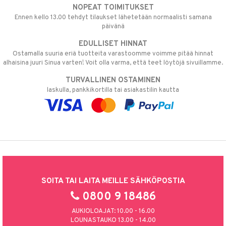
NOPEAT TOIMITUKSET
Ennen kello 13.00 tehdyt tilaukset lähetetään normaalisti samana
päivänä
EDULLISET HINNAT
Ostamalla suuria eriä tuotteita varastoomme voimme pitää hinnat
alhaisina juuri Sinua varten! Voit olla varma, että teet löytöjä sivuillamme.
TURVALLINEN OSTAMINEN
laskulla, pankkikortilla tai asiakastilin kautta
SOITA TAI LAITA MEILLE SÄHKÖPOSTIA
0800 9 18486
AUKIOLOAJAT: 10.00 - 16.00
LOUNASTAUKO 13.00 - 14.00