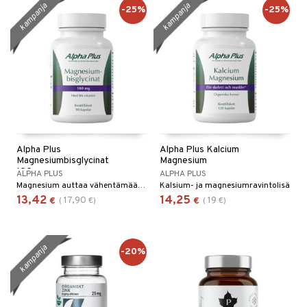
kampanja
kampanja
-25%
-25%
Alpha Plus
Alpha Plus Kalcium
Magnesiumbisglycinat
Magnesium
100mg
ALPHA PLUS
ALPHA PLUS
Magnesium auttaa vähentämään väsymystä ja uupumusta, edistää normaalia energiantuotantoa ja hermoston normaalia toimintaa.
Kalsium- ja magnesiumravintolisä
13,42
14,25
17,90
19
€
(
€
)
€
(
€
)
kampanja
-20%