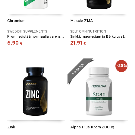
Chromium
Muscle ZMA
SWEDISH SUPPLEMENTS
SELF OMNINUTRITION
Kromi edistää normaalia verensokeritasoa ja normaalia ravintoaineiden aineenvaihduntaa.
Sinkki, magnesium ja B6 kuluvat nopeasti intensiivisen harjoittelun aikana ja niiden puute on tavallista aktiivisesti harjoittelevien osalta, erityisesti urheilijoiden
6,90
21,91
€
€
kampanja
-25%
Zink
Alpha Plus Krom 200µg