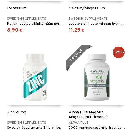
Potassium
Calcium/Magnesium
SWEDISH SUPPLEMENTS
SWEDISH SUPPLEMENTS
Kalium auttaa ylläpitämään normaalia verenpainetta ja normaalia lihastoimintaa.
Luuston ja lihastoiminnan hyvinvointiin
8,90
11,29
€
€
kampanja
-25%
Zinc 25mg
Alpha Plus Magtein
Magnesium L-treonat
SWEDISH SUPPLEMENTS
ALPHA PLUS
Swedish Supplements Zinc on korkealaatuinen sinkkivalmiste, joka sisältää 25 mg sinkkisitraattia per kapseli.
2000 mg magnesium-L-treonaattia päivittäisannoksessa, mikä vastaa 144 mg magnesiumia.