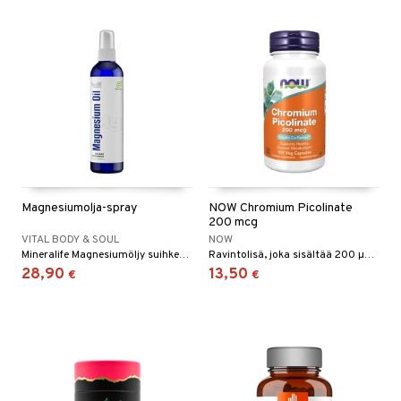
Magnesiumolja-spray
NOW Chromium Picolinate
200 mcg
VITAL BODY & SOUL
NOW
Mineralife Magnesiumöljy suihkemuodossa ulkoiseen käyttöön.
Ravintolisä, joka sisältää 200 µg kromia päivittäisessä annoksessa.
28,90
13,50
€
€