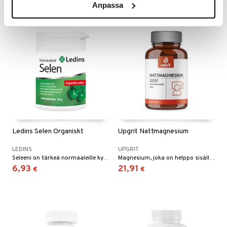
Anpassa
Ledins Selen Organiskt
Upgrit Nattmagnesium
LEDINS
UPGRIT
Seleeni on tärkeä normaaleille kynsille ja hiuksille. Seleeni auttaa immuniteettijärjestelmää ja kilpirauhasia toimimaan normaalisti. Jokainen tabletti sisältää 100 mcg orgaanista Seleeniä.
Magnesium, joka on helppo sisällyttää iltarutiiniisi. Jauhe liukenee helposti veteen ja sillä on mieto maku.
6,93
21,91
€
€