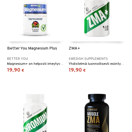
Better You Magnesium Plus
ZMA+
BETTER YOU
SWEDISH SUPPLEMENTS
Magnesium+ on helposti imeytyvä ravintolisä, johon on lisätty pinaatti- ja ruusunmarjauutetta. Magnesium on elintärkeä mineraali, jolla on monia toimintoja kehossa ja joka muun muassa auttaa vähentämään väsymystä ja uupumusta.
Yhdistelmä luonnollisesti esiintyviä vitamiineja ja kivennäisaineita, kuten sinkkiä, magnesiumia ja B6-vitamiinia.
19,90
19,90
€
€