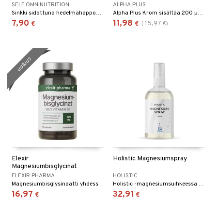
SELF OMNINUTRITION
ALPHA PLUS
Sinkki sidottuna hedelmähappoon eli kelatoitu sinkki parempaan imeytymiseen. 12 mg sinkki-aspartaattia 75% päivittäisestä suosituksesta yhdestä tabletista.
Alpha Plus Krom sisältää 200 µg kromia per kapseli kromipikolinaatin muodossa.
7,90
11,98
15,97
€
€
(
€
)
uutuus
Elexir
Holistic Magnesiumspray
Magnesiumbisglycinat
ELEXIR PHARMA
HOLISTIC
Magnesiumbisglysinaatti yhdessä B6-vitamiinin aktiivisen (metyloidun) muodon P-5-P:n (pyridoksaali-5-fosfaatti) kanssa.
Holistic -magnesiumsuihkeessa on yli 70 kivennäisainetta ja hivenainetta ionimuodossa, ulkoiseen käyttöön.
16,97
32,91
€
€