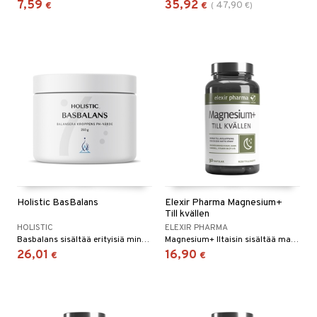
7,59
35,92
47,90
€
€
(
€
)
Holistic BasBalans
Elexir Pharma Magnesium+
Till kvällen
HOLISTIC
ELEXIR PHARMA
Basbalans sisältää erityisiä mineraaliyhdisteitä kehon pH-arvon tasapainottamiseksi - yksi kehon tärkeimmistä tasapainoista.
Magnesium+ Iltaisin sisältää magnesiumbisglysinaattia, B6-vitamiinia, GABA:ta ja kamomillauutetta.
26,01
16,90
€
€