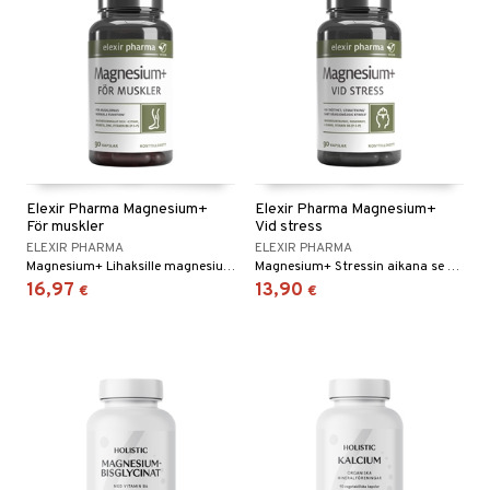
Elexir Pharma Magnesium+
Elexir Pharma Magnesium+
För muskler
Vid stress
ELEXIR PHARMA
ELEXIR PHARMA
Magnesium+ Lihaksille magnesiumsitraatin, -malaatin ja B6-vitamiinin, sinkin ja punajuuritiivisteen kanssa.
Magnesium+ Stressin aikana se sisältää magnesiumtauraattia, B6-vitamiinia aktiivisessa muodossa P-5-P (pyridoksaali-5-fosfaatti), ruusujuuriuutetta ja aminohappo L-teaniinia.
16,97
13,90
€
€