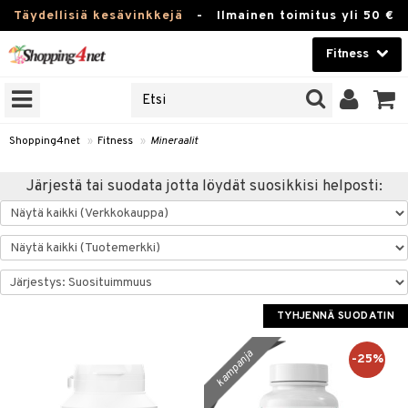
Täydellisiä kesävinkkejä
-
Ilmainen toimitus yli 50 €
Fitness
ERKKEJÄ
Kauneudenhoito
JAT
UOTTEITA
Piilolinssit
Shopping4net
»
Fitness
»
Mineraalit
Luontaistuotteet
pot
Järjestä tai suodata jotta löydät suosikkisi helposti:
Apteekki
rvike
Juoma
Pilates
t/Tabletit
Fitness
Koti & Sisustus
inonnousu
rvikkeet
ujuomat
TYHJENNÄ SUODATIN
Lelut, Lapsi & Vauva
it
appo
kampanja
Tuotemerkkejä
-25%
asvahapot
Kampanjat
i