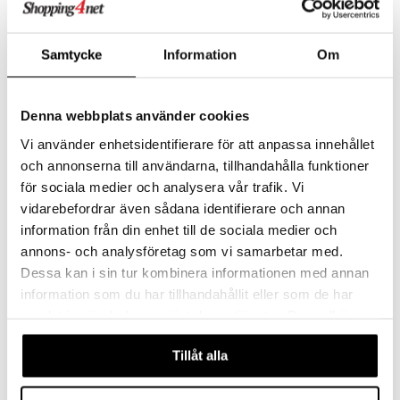
M3
Holistic MultiMineral
PUORI
HOLISTIC
Magnesiumia helpostisulavassa muodossa, sisältää sinkkiä ja B6-vitamiinia antaen parhaan synergiavaikutuksen.
Helposti imeytyvä kivennäisainelisäravinne, joka sisältää biosaatavuudeltaan hyviä mineraaliyhdisteitä.
Samtycke
Information
Om
29
20,90
alk.
€
€
Denna webbplats använder cookies
Vi använder enhetsidentifierare för att anpassa innehållet
och annonserna till användarna, tillhandahålla funktioner
för sociala medier och analysera vår trafik. Vi
vidarebefordrar även sådana identifierare och annan
information från din enhet till de sociala medier och
annons- och analysföretag som vi samarbetar med.
Dessa kan i sin tur kombinera informationen med annan
information som du har tillhandahållit eller som de har
samlat in när du har använt deras tjänster. Du godkänner
Biosan Magnesia Citrat
Pureness Trippel Zink
våra cookies vid fortsatt användande av vår webbplats.
BIOSAN
PURENESS
Tillåt alla
Helposti-imeytyvä magnesiumsitraatti.
Kolme korkealaatuista sinkkimuotoa: sinkkipikolinaatti, -bisglysinaatti ja -monometioniini
14,49
19,90
€
€