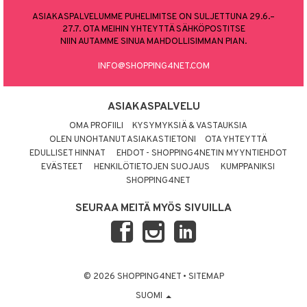
ASIAKASPALVELUMME PUHELIMITSE ON SULJETTUNA 29.6.–
27.7. OTA MEIHIN YHTEYTTÄ SÄHKÖPOSTITSE
NIIN AUTAMME SINUA MAHDOLLISIMMAN PIAN.
INFO@SHOPPING4NET.COM
ASIAKASPALVELU
OMA PROFIILI
KYSYMYKSIÄ & VASTAUKSIA
OLEN UNOHTANUT ASIAKASTIETONI
OTA YHTEYTTÄ
EDULLISET HINNAT
EHDOT - SHOPPING4NETIN MYYNTIEHDOT
EVÄSTEET
HENKILÖTIETOJEN SUOJAUS
KUMPPANIKSI
SHOPPING4NET
SEURAA MEITÄ MYÖS SIVUILLA
© 2026 SHOPPING4NET
•
SITEMAP
SUOMI