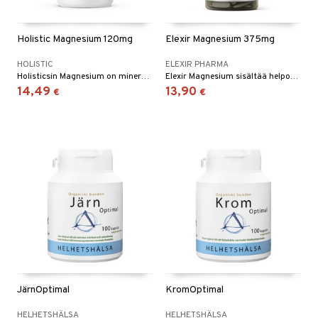
vi
Holistic Magnesium 120mg
Elexir Magnesium 375mg
nne
HOLISTIC
ELEXIR PHARMA
Holisticsin Magnesium on mineraali, joka voi ehkäistä magnesiuminpuutosta.
Elexir Magnesium sisältää helposti imeytvän magnesiumin lisäksi myös mustapippuriuutetta Bioperin paremman hyötyosuuden saavuttamiseksi.
14,49
13,90
€
€
JärnOptimal
KromOptimal
HELHETSHÄLSA
HELHETSHÄLSA