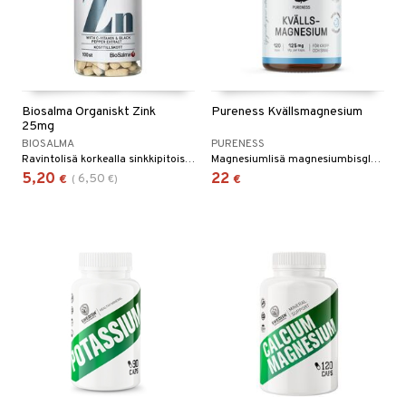
Biosalma Organiskt Zink
Pureness Kvällsmagnesium
25mg
BIOSALMA
PURENESS
Ravintolisä korkealla sinkkipitoisuudella.
Magnesiumlisä magnesiumbisglysinaatin, kamomillikukan ja L-teaniinin kanssa.
5,20
22
6,50
€
(
€
)
€