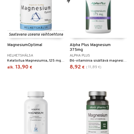
ltto
teiini
 juomapullot
ttu proteiini
t/Tabletit
Saatavana useana vaihtoehtona
ivel-/ Lihaskivut
& Munaproteiini
MagnesiumOptimal
Alpha Plus Magnesium
sen parantajat
375mg
HELHETSHÄLSA
ALPHA PLUS
välineet
i
Kelatoitua Magnesiumia, 125 mg per kapseli.
B6-vitamiinia sisältävä magnesium.
13,90
8,92
11,89
alk.
€
€
(
€
)
välineet
u
t
rkout
rvikkeet
sauvat
uotteet
spalvelu
 suoja
ksiä & vastauksia
närpää
tuotetta
kka
 verkkokaupasta
keet