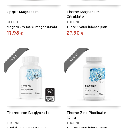
Upgrit Magnesium
Thorne Magnesium
CitraMate
UPGRIT
THORNE
Magnesium 100% magnesiumbisglysinaattimuodossa.
Tuotekuvaus tulossa pian
17,98
27,90
€
€
uutuus
uutuus
Thorne Iron Bisglycinate
Thorne Zinc Picolinate
15mg
THORNE
THORNE