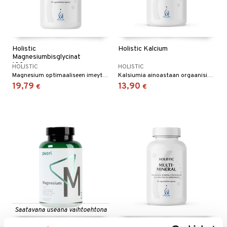
Holistic
Holistic Kalcium
Magnesiumbisglycinat
100mg
HOLISTIC
HOLISTIC
Magnesium optimaaliseen imeytymiseen kehossa ja minimaaliseen vaikutukseen vatsaan.
Kalsiumia ainoastaan orgaanisissa mineraaliyhdisteissä, kalsiummalaatti, kalsiumsitraatti ja kalsiumlaktaatti. Kasvikapseli.
19,79
13,90
€
€
Saatavana useana vaihtoehtona