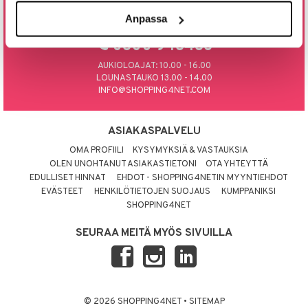
Anpassa
vi
SOITA TAI LAITA MEILLE SÄHKÖPOSTIA
0800 9 18486
nne
AUKIOLOAJAT: 10.00 - 16.00
LOUNASTAUKO 13.00 - 14.00
INFO@SHOPPING4NET.COM
ASIAKASPALVELU
OMA PROFIILI
KYSYMYKSIÄ & VASTAUKSIA
OLEN UNOHTANUT ASIAKASTIETONI
OTA YHTEYTTÄ
EDULLISET HINNAT
EHDOT - SHOPPING4NETIN MYYNTIEHDOT
EVÄSTEET
HENKILÖTIETOJEN SUOJAUS
KUMPPANIKSI
SHOPPING4NET
SEURAA MEITÄ MYÖS SIVUILLA
© 2026 SHOPPING4NET
•
SITEMAP