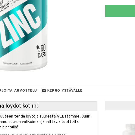
RJOITA ARVOSTELU
KERRO YSTÄVÄLLE
a löydöt kotiin!
isuuteen tehdä löytöjä suuresta ALEstamme. Juuri
mme suuren valikoiman jännittäviä tuotteita
a hinnoilla!