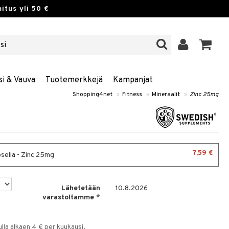
itus yli 50 €
si & Vauva
Tuotemerkkejä
Kampanjat
Shopping4net
»
Fitness
»
Mineraalit
»
Zinc 25mg
7,59 €
selia - Zinc 25mg
Lähetetään
10.8.2026
varastoltamme
*
la alkaen 4 € per kuukausi.