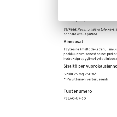
Annostus
Ota 1 kapseli päivässä
Tärkeää:
Ravintolisää ei tule käyt
annosta ei tule ylittää.
Ainesosat
Täyteaine (maltodekstriini), sinkk
paakkuuntumisenestoaine: piidioks
hydroksipropyylimetyyliselluloosa
Sisältö per vuorokausianno
Sinkki 25 mg 250%*
* Päivittäinen vertailusaanti
Tuotenumero
FSLAQ-U7-60