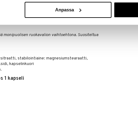
BETTER YOU
Anpassa
19,90
€
tää monipuolisen ruokavalion vaihtoehtona. Suositeltua
isitraatti, stabilointiaine: magnesiumstearaatti,
idi, kapselinkuori
.
s 1 kapseli