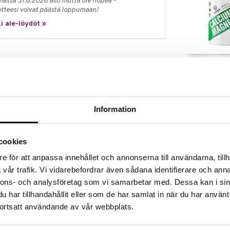
massa 31.8.2026 asti mutta ole nopea -
otteesi voivat päästä loppumaan!
i ale-löydöt »
Calcium/Magn
alaatuinen sinkkilisä, joka sisältää 25 mg
lposti imeytyvässä muodossa olevaa mineraalia, jota
SWEDISH SUPP
rkeisiin toimintoihin.
11,29
€
nijärjestelmän normaalia toimintaa, auttaa
Information
oa ja kynsiä sekä suojaa soluja oksidatiiviselta
aalille hedelmällisyydelle ja lisääntymiselle sekä
estosteronitasoja veressä – mikä tekee sinkistä
cookies
neraaleista.
seli
e för att anpassa innehållet och annonserna till användarna, tillh
vår trafik. Vi vidarebefordrar även sådana identifierare och anna
esti saatavilla oleva muoto
nnons- och analysföretag som vi samarbetar med. Dessa kan i sin
normaalia toimintaa
har tillhandahållit eller som de har samlat in när du har använt
ja testosteronitasoja veressä
ortsatt användande av vår webbplats.
stressiltä
Better You M
Plus