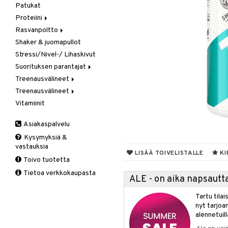
Patukat
Kreatiini
Proteiini
Muut
Rasvanpoltto
Heraproteiini
Shaker & juomapullot
Sekoitettu proteiini
Kapselit/Tabletit
Stressi/Nivel-/ Lihaskivut
Soija- & Munaproteiini
Suorituksen parantajat
Treenausvälineet
Kreatiini
Treenausvälineet
Muut
Kuntoilu
Vitamiinit
Pre-Workout
Oheistarvikkeet
Kävelysauvat
Voima
Muut tuotteet
Asiakaspalvelu
Tuki ja suoja
Kysymyksiä &
Kyynärpää
vastauksia
Nilkka
LISÄÄ TOIVELISTALLE
KI
Toivo tuotetta
Pohkeet
Tietoa verkkokaupasta
Polvi
ALE - on aika napsautta
Ranne
Tartu tila
nyt tarjoa
alennetuill