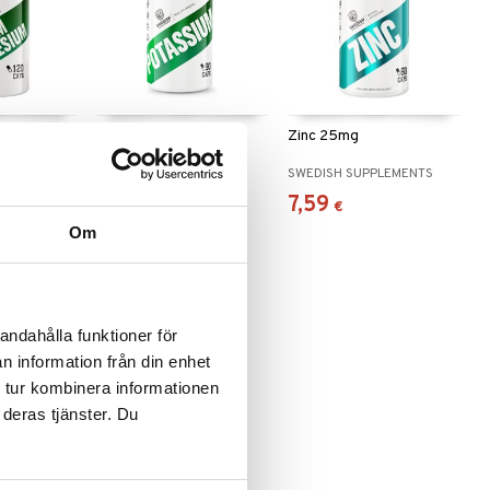
esium
Potassium
Zinc 25mg
LEMENTS
SWEDISH SUPPLEMENTS
SWEDISH SUPPLEMENTS
8,90
7,59
€
€
Om
andahålla funktioner för
n information från din enhet
 tur kombinera informationen
 deras tjänster. Du
agnesium