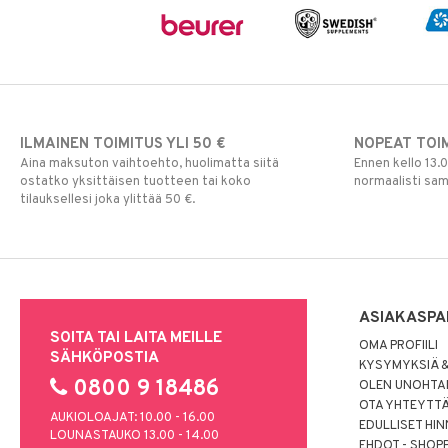
ILMAINEN TOIMITUS YLI 50 €
NOPEAT TOI
Aina maksuton vaihtoehto, huolimatta siitä
Ennen kello 13.
ostatko yksittäisen tuotteen tai koko
normaalisti sa
tilauksellesi joka ylittää 50 €.
ASIAKASPA
SOITA TAI LAITA MEILLE
OMA PROFIILI
SÄHKÖPOSTIA
KYSYMYKSIÄ &
0800 9 18486
OLEN UNOHTAN
OTA YHTEYTT
AUKIOLOAJAT: 10.00 - 16.00
EDULLISET HI
LOUNASTAUKO 13.00 - 14.00
EHDOT - SHOP