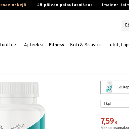
kesävinkkejä
-
45 päivän palautusoikeus -
Ilmainen toim
tuotteet
Apteekki
Fitness
Koti & Sisustus
Lelut, Lap
60 kap
7,59
€
Maksa osamaksul