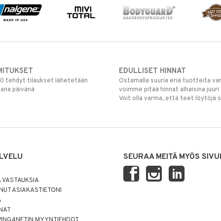
MITUKSET
EDULLISET HINNAT
00 tehdyt tilaukset lähetetään
Ostamalla suuria eriä tuotteita 
mana päivänä
voimme pitää hinnat alhaisina juuri
Voit olla varma, että teet löytöjä 
LVELU
SEURAA MEITÄ MYÖS SIVU
 VASTAUKSIA
UT ASIAKASTIETONI
Ä
NNAT
PING4NETIN MYYNTIEHDOT