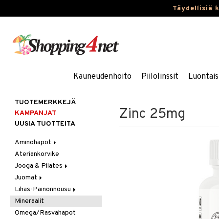
Täydellisiä 
Kauneudenhoito
Piilolinssit
Luontais
TUOTEMERKKEJÄ
Zinc 25mg
KAMPANJAT
UUSIA TUOTTEITA
Aminohapot
Ateriankorvike
Jauhe/Juoma
Jooga & Pilates
Kapselit/Tabletit
Juomat
Matot
Lihas-Painonnousu
Oheistarvikkeet
Urheilujuomat
Mineraalit
Aminohappo
Omega/Rasvahapot
Gainer