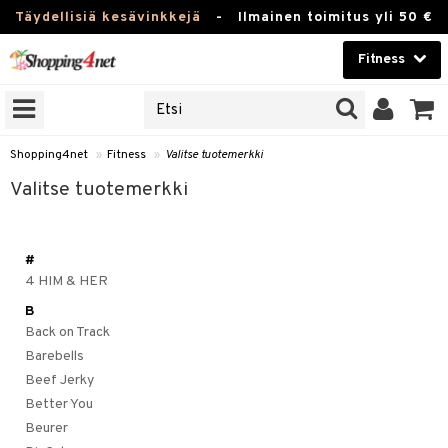
Täydellisiä kesävinkkejä
-
Ilmainen toimitus yli 50 €
Fitness
ERKKEJÄ
Kauneudenhoito
JAT
UOTTEITA
Piilolinssit
Shopping4net
»
Fitness
»
Valitse tuotemerkki
Luontaistuotteet
Valitse tuotemerkki
pot
Apteekki
rvike
Juoma
#
Pilates
t/Tabletit
Fitness
4 HIM & HER
Koti & Sisustus
B
inonnousu
rvikkeet
ujuomat
Back on Track
Lelut, Lapsi & Vauva
Barebells
t
appo
Beef Jerky
Tuotemerkkejä
asvahapot
Better You
Beurer
Kampanjat
i