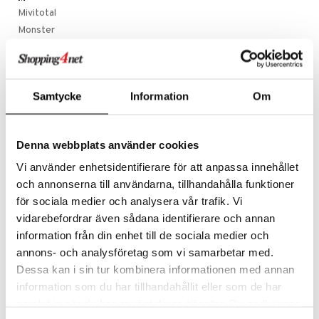
Mivitotal
vi
Monster
nne
N
Nalgene
NOCCO
Samtycke
Information
Om
Nutriguard
O
Optimum Nutrition
Denna webbplats använder cookies
S
Vi använder enhetsidentifierare för att anpassa innehållet
SALTE
och annonserna till användarna, tillhandahålla funktioner
SELF Omninutrition
för sociala medier och analysera vår trafik. Vi
SmellWell
vidarebefordrar även sådana identifierare och annan
Swedish Supplements
information från din enhet till de sociala medier och
annons- och analysföretag som vi samarbetar med.
Dessa kan i sin tur kombinera informationen med annan
information som du har tillhandahållit eller som de har
samlat in när du har använt deras tjänster. Du godkänner