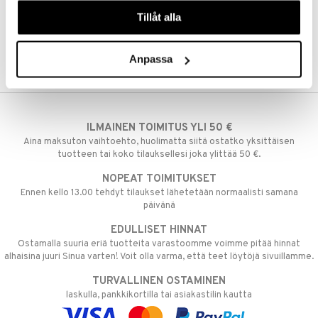
våra cookies vid fortsatt användande av vår webbplats.
Tillåt alla
Anpassa
ILMAINEN TOIMITUS YLI 50 €
Aina maksuton vaihtoehto, huolimatta siitä ostatko yksittäisen
tuotteen tai koko tilauksellesi joka ylittää 50 €.
NOPEAT TOIMITUKSET
Ennen kello 13.00 tehdyt tilaukset lähetetään normaalisti samana
päivänä
EDULLISET HINNAT
Ostamalla suuria eriä tuotteita varastoomme voimme pitää hinnat
alhaisina juuri Sinua varten! Voit olla varma, että teet löytöjä sivuillamme.
TURVALLINEN OSTAMINEN
laskulla, pankkikortilla tai asiakastilin kautta