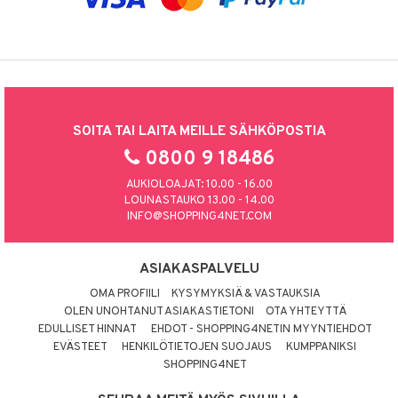
SOITA TAI LAITA MEILLE SÄHKÖPOSTIA
0800 9 18486
AUKIOLOAJAT: 10.00 - 16.00
LOUNASTAUKO 13.00 - 14.00
INFO@SHOPPING4NET.COM
ASIAKASPALVELU
OMA PROFIILI
KYSYMYKSIÄ & VASTAUKSIA
OLEN UNOHTANUT ASIAKASTIETONI
OTA YHTEYTTÄ
EDULLISET HINNAT
EHDOT - SHOPPING4NETIN MYYNTIEHDOT
EVÄSTEET
HENKILÖTIETOJEN SUOJAUS
KUMPPANIKSI
SHOPPING4NET