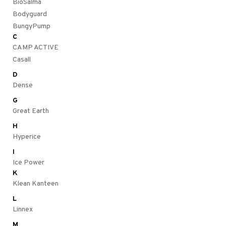
BioSalma
Bodyguard
BungyPump
ltto
teiini
C
CAMP ACTIVE
 juomapullot
ttu proteiini
t/Tabletit
Casall
ivel-/ Lihaskivut
& Munaproteiini
D
sen parantajat
Dense
G
välineet
i
Great Earth
välineet
u
H
t
rkout
rvikkeet
sauvat
Hyperice
I
uotteet
spalvelu
Ice Power
 suoja
K
ksiä & vastauksia
Klean Kanteen
närpää
tuotetta
L
kka
Linnex
 verkkokaupasta
keet
M