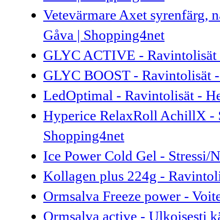
Vetevärmare Axet syrenfärg, nat
Gåva | Shopping4net
GLYC ACTIVE - Ravintolisät 
GLYC BOOST - Ravintolisät 
LedOptimal - Ravintolisät - H
Hyperice RelaxRoll AchillX - S
Shopping4net
Ice Power Cold Gel - Stressi/N
Kollagen plus 224g - Ravintol
Ormsalva Freeze power - Voit
Ormsalva active - Ulkoisesti k