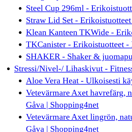
Steel Cup 296ml - Erikoistuot
Straw Lid Set - Erikoistuottee
Klean Kanteen TKWide - Eriko
TKCanister - Erikoistuotteet 
SHAKER - Shaker & juomapull
Stressi/Nivel-/ Lihaskivut - Fitne
Aloe Vera Heat - Ulkoisesti kä
Vetevärmare Axet havrefärg, nat
Gåva | Shopping4net
Vetevärmare Axet lingrön, natur
Gåva | Shopping4net