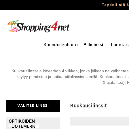
Täydellisiä 
Kauneudenhoito
Piilolinssit
Luontais
Kuukausilinssejä käytetään 4 viikkoa, jonka jälkeen ne vaihdetaan
täytyy puhdistaa ja hoitaa piilolinssinesteellä. Kuukausilinssit l
(hajataittoa). 
Kuukausilinssit
VALITSE LINSSI
OPTIKOIDEN
TUOTEMERKIT