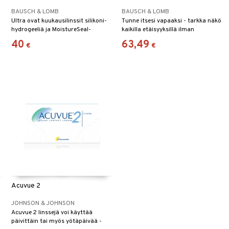
BAUSCH & LOMB
BAUSCH & LOMB
Ultra ovat kuukausilinssit silikoni-
Tunne itsesi vapaaksi - tarkka näkö
hydrogeeliä ja MoistureSeal-
kaikilla etäisyyksillä ilman
teknologialla, säilyttäen kosteuden
lukulaseja.
40
63,49
€
€
Acuvue 2
JOHNSON & JOHNSON
Acuvue 2 linssejä voi käyttää
päivittäin tai myös yötäpäivää -