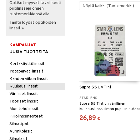
Optikot myyvät tavallisesti
piilolinssejä omien
tuotemerkkiensä alla.
Täältä löydät optikoiden
linssit »
KAMPANJAT
UUSIA TUOTTEITA
Kertakäyttölinssit
Yötäpäivää-linssit
Kahden viikon linssit
Kuukausilinssit
Supra 55 UV Tint
Värilliset linssit
STARLENS
Tooriset linssit
Supra 55 Tint on värillinen
Moniteholinssit
kuukausilinssi ilman pupillin aukko
Starlensilta.
Piilolinssinesteet
26,89
€
Silmätipat
Aurinkolasit
Silmälasit