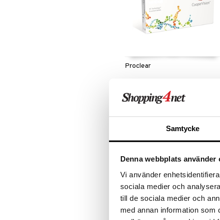
Proclear
COOPER VISION
Proclear Compatibles -piilolinssi o
valmistettu likaa hylkivästä
materiaalista, ja se on erittäin
20,69
€
hengittävä koko päivän ajan.
Samtycke
Denna webbplats använder 
Vi använder enhetsidentifierar
sociala medier och analysera 
till de sociala medier och a
med annan information som du 