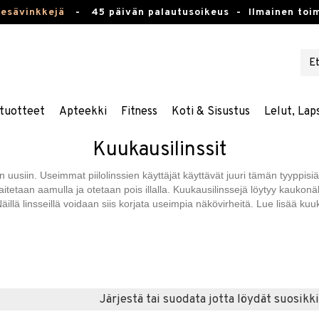
kesävinkkejä
-
45 päivän palautusoikeus -
Ilmainen toim
tuotteet
Apteekki
Fitness
Koti & Sisustus
Lelut, Lap
Kuukausilinssit
 uusiin. Useimmat piilolinssien käyttäjät käyttävät juuri tämän tyyppisiä
aitetaan aamulla ja otetaan pois illalla. Kuukausilinssejä löytyy kaukonäköi
Näillä linsseillä voidaan siis korjata useimpia näkövirheitä. Lue lisää kuu
Järjestä tai suodata jotta löydät suosikki