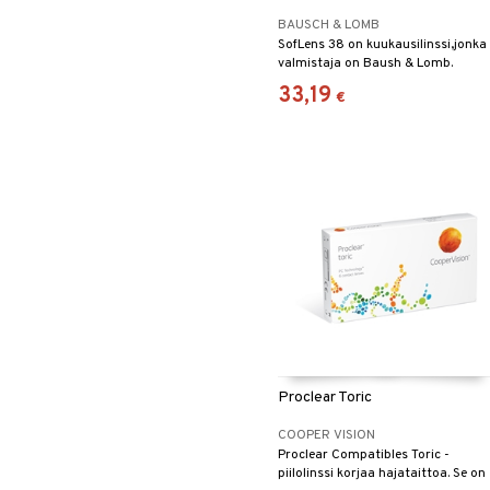
BAUSCH & LOMB
SofLens 38 on kuukausilinssi,jonka
valmistaja on Baush & Lomb.
SofLens 38 on pehmeä linssi
33,19
€
päivittäiseen ja vaihtelevaan
käyttöön.
Proclear Toric
COOPER VISION
Proclear Compatibles Toric -
piilolinssi korjaa hajataittoa. Se on