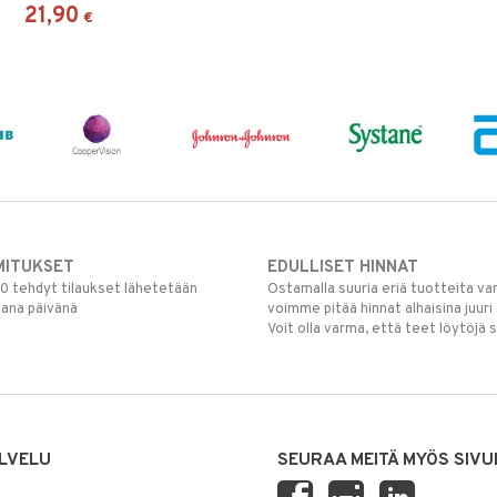
linsseinä. Käyttöaika on yksilöllinen,
21,90
€
neuvottele siitä optikkosi kanssa.
MITUKSET
EDULLISET HINNAT
00 tehdyt tilaukset lähetetään
Ostamalla suuria eriä tuotteita 
mana päivänä
voimme pitää hinnat alhaisina juuri
Voit olla varma, että teet löytöjä 
LVELU
SEURAA MEITÄ MYÖS SIVU