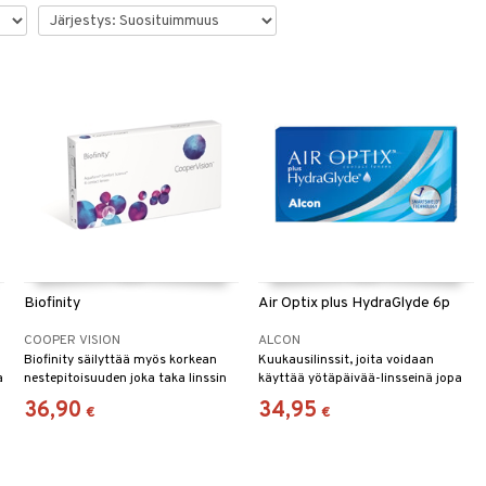
Biofinity
Air Optix plus HydraGlyde 6p
COOPER VISION
ALCON
Biofinity säilyttää myös korkean
Kuukausilinssit, joita voidaan
a
nestepitoisuuden joka taka linssin
käyttää yötäpäivää-linsseinä jopa
pehmeyden ja joustavuuden antaen
6 vuorokauden ajan
36,90
34,95
€
€
todellisen mukavuuden tunteen
koko päivän ajan.