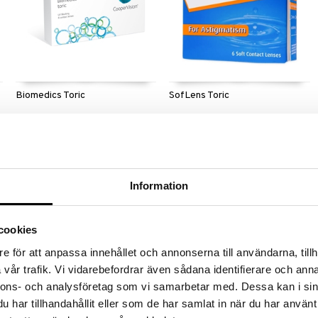
Biomedics Toric
SofLens Toric
COOPER VISION
BAUSCH & LOMB
n
Biomedics Toric on piilolinssi, joka
SofLens Toric on toorinen linssi,
korjaa hajataittoa.
joka korjaa hajataittoa. Linssin
nestepitoisuus on korkeahko.
41,90
38,90
€
€
Information
cookies
e för att anpassa innehållet och annonserna till användarna, tillh
vår trafik. Vi vidarebefordrar även sådana identifierare och anna
nnons- och analysföretag som vi samarbetar med. Dessa kan i sin
har tillhandahållit eller som de har samlat in när du har använt