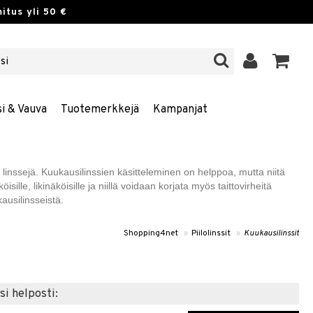
itus yli 50 €
si & Vauva
Tuotemerkkejä
Kampanjat
 linssejä. Kuukausilinssien käsitteleminen on helppoa, mutta niitä
sille, likinäköisille ja niillä voidaan korjata myös taittovirheitä
kausilinsseistä.
Shopping4net
»
Piilolinssit
»
Kuukausilinssit
si helposti: