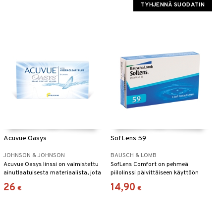
TYHJENNÄ SUODATIN
Acuvue Oasys
SofLens 59
JOHNSON & JOHNSON
BAUSCH & LOMB
Acuvue Oasys linssi on valmistettu
SofLens Comfort on pehmeä
ainutlaatuisesta materiaalista, jota
piilolinssi päivittäiseen käyttöön
kutsutaan nimellä 'hydraclear plus'.
kuukauden ajan.
26
14,90
€
€
Linssi on pehmeä ja joustava sekä
suojaa UVA- ja UVB-säteiltä.'