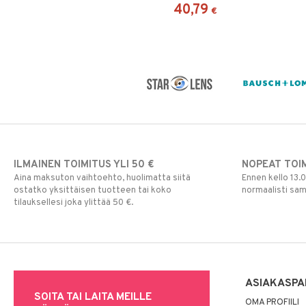
valmistettu materiaalista, joka
40,79
€
hylkii likaa ja on hyvin hengittävä
koko päivän ajan.
ILMAINEN TOIMITUS YLI 50 €
NOPEAT TOI
Aina maksuton vaihtoehto, huolimatta siitä
Ennen kello 13.
ostatko yksittäisen tuotteen tai koko
normaalisti sa
tilauksellesi joka ylittää 50 €.
ASIAKASPA
SOITA TAI LAITA MEILLE
OMA PROFIILI