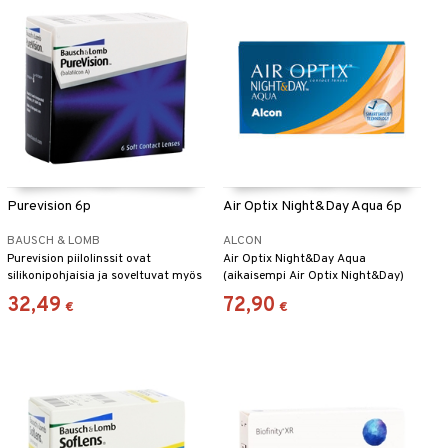
Purevision 6p
Air Optix Night&Day Aqua 6p
BAUSCH & LOMB
ALCON
Purevision piilolinssit ovat
Air Optix Night&Day Aqua
silikonipohjaisia ja soveltuvat myös
(aikaisempi Air Optix Night&Day)
yökäyttöön.
ovat ympäri vuorokauden
32,49
72,90
€
€
käytettäviä piilolinssejä. Seuraa
tarkasti optikkosi suosituksia tätä
linssiä käyttäessäsi.