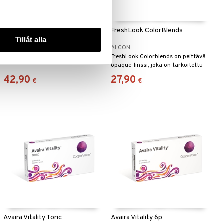
TOTAL30 6p
FreshLook ColorBlends
Tillåt alla
ALCON
ALCON
FreshLook Colorblends on peittävä
opaque-linssi, joka on tarkoitettu
tumman silmänvärin
42,90
27,90
€
€
muuttamiseen.
Avaira Vitality Toric
Avaira Vitality 6p