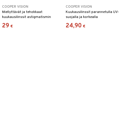
COOPER VISION
COOPER VISION
Miellyttävät ja tehokkaat
Kuukausilinssit parannetulla UV-
kuukausilinssit astigmatismin
suojalla ja korkealla
korjaamiseen
nestepitoisuudella
29
24,90
€
€