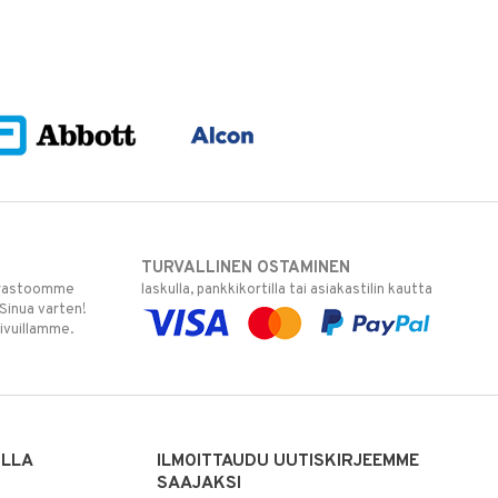
TURVALLINEN OSTAMINEN
varastoomme
laskulla, pankkikortilla tai asiakastilin kautta
 Sinua varten!
sivuillamme.
ILLA
ILMOITTAUDU UUTISKIRJEEMME
SAAJAKSI