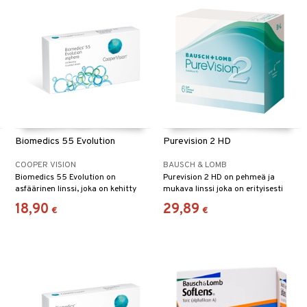
Biomedics 55 Evolution
Purevision 2 HD
COOPER VISION
BAUSCH & LOMB
Biomedics 55 Evolution on
Purevision 2 HD on pehmeä ja
asfäärinen linssi, joka on kehitty
mukava linssi joka on erityisesti
Biomedics 55 -linssistä.
suunniteltu antamaan selkeän ja
18,90
29,89
€
€
tarkan näkökyvyn heikommassakin
valaistuksessa.