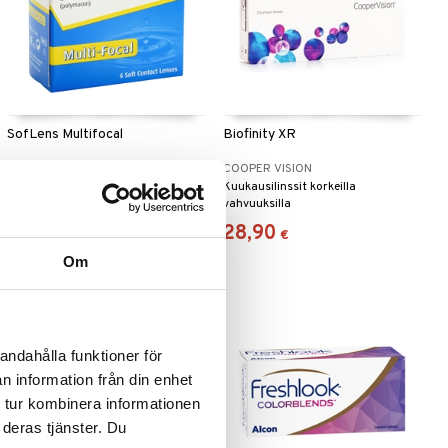
SofLens Multifocal
Biofinity XR
BAUSCH & LOMB
COOPER VISION
SofLens Multifocal on
Kuukausilinssit korkeilla
moniteholinssi, jonka
vahvuuksilla
nestepitoisuus on matala. Korjaa
45,19
28,90
€
€
ikänäköä ja mahdollistaa
näkemisen niin lähelle kuin kauas.
Om
andahålla funktioner för
n information från din enhet
 tur kombinera informationen
 deras tjänster. Du