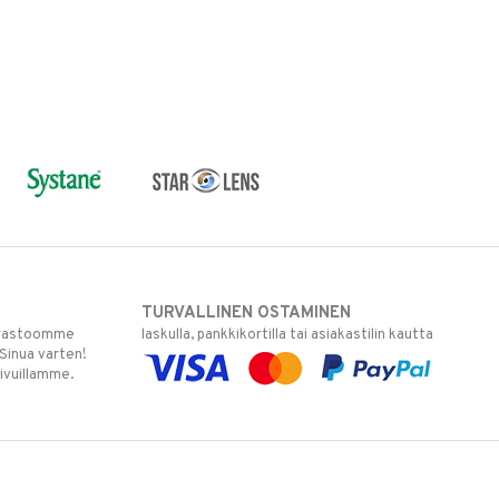
TURVALLINEN OSTAMINEN
varastoomme
laskulla, pankkikortilla tai asiakastilin kautta
 Sinua varten!
sivuillamme.