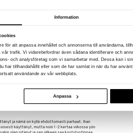
ksia linssien säilytyksen, käsittelyn ja käytön
n aina yksilöllisesti suunniteltu.
per Vision
Information
l/paketti
0
cookies
,00 - +8,00
ukausi
e för att anpassa innehållet och annonserna till användarna, tillh
filcon A
vår trafik. Vi vidarebefordrar även sådana identifierare och anna
%
nnons- och analysföretag som vi samarbetar med. Dessa kan i sin
ä
har tillhandahållit eller som de har samlat in när du har använt
ortsatt användande av vår webbplats.
Anpassa
tteesta
yttänyt ja nämä on kyllä ehdottomasti parhaat. Ihan
oisesti käyttänyt, mutta noin 1-2 kertaa viikossa yön
assakin olen pitänyt ja sen jälkeen saa kostutustippaa