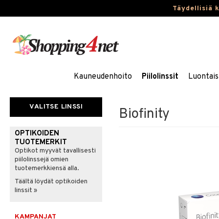
Täydellisiä 
Kauneudenhoito
Piilolinssit
Luontais
VALITSE LINSSI
Biofinity
OPTIKOIDEN
TUOTEMERKIT
Optikot myyvät tavallisesti
piilolinssejä omien
tuotemerkkiensä alla.
Täältä löydät optikoiden
linssit »
KAMPANJAT