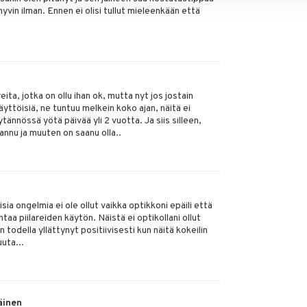
yvin ilman. Ennen ei olisi tullut mieleenkään että
eita, jotka on ollu ihan ok, mutta nyt jos jostain
äyttöisiä, ne tuntuu melkein koko ajan, näitä ei
tännössä yötä päivää yli 2 vuotta. Ja siis silleen,
annu ja muuten on saanu olla..
sia ongelmia ei ole ollut vaikka optikkoni epäili että
aa piilareiden käytön. Näistä ei optikollani ollut
todella yllättynyt positiivisesti kun näitä kokeilin
uta...
äinen