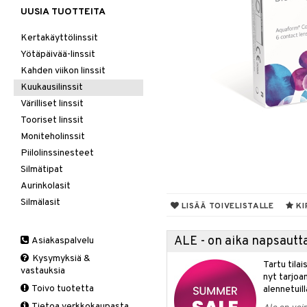
UUSIA TUOTTEITA
Kertakäyttölinssit
Yötäpäivää-linssit
Kahden viikon linssit
Kuukausilinssit
Värilliset linssit
Tooriset linssit
Moniteholinssit
Piilolinssinesteet
Silmätipat
Aurinkolasit
Silmälasit
LISÄÄ TOIVELISTALLE
KI
ALE - on aika napsautta
Asiakaspalvelu
Kysymyksiä &
Tartu tila
vastauksia
nyt tarjoa
Toivo tuotetta
alennetuill
Tietoa verkkokaupasta