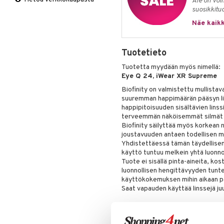
Ale on voi
suosikkitu
Näe kaikk
Tuotetieto
Tuotetta myydään myös nimellä:
Eye Q 24, iWear XR Supreme
Biofinity on valmistettu mullista
suuremman happimäärän pääsyn lin
happipitoisuuden sisältävien lins
terveemmän näköisemmät silmät use
Biofinity säilyttää myös korkean 
joustavuuden antaen todellisen m
Yhdistettäessä tämän täydellisen
käyttö tuntuu melkein yhtä luonnoll
Tuote ei sisällä pinta-aineita, kost
luonnollisen hengittävyyden tuntee
käyttökokemuksen mihin aikaan pä
Saat vapauden käyttää linssejä ju
Käyttö
Näitä ympärivuorokautisia linssej