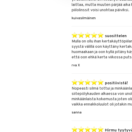
laittaa, mutta muuten pärjää aika h
piilolinssit voisi unohtaa päiviksi.
kuivasilmäinen
suosittelen
Mulla on ollu ihan kertakäyttöpiilar
syystä välillä oon käyttäny kertak
huomaakaan ja oon kyllä pitäny käy
että oon ehkä kerta viikossa puts
rva X
positiivistä!
Nopeasti silmä tottui ja minkäänlai
siitepölykauden alkaessa von unoht
minkäänlaista kokemusta joten olin 
vaikka ennakkoluulot oli jotakin mu
sanna
Hirmu tyytyv