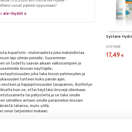
massa 31.8.2026 asti mutta ole nopea -
otteesi voivat päästä loppumaan!
i ale-löydöt »
Systane Hydra
SYSTANE
vasta Aquaform –materiaalista joka mahdollistaa
17,49
€
ssin läpi silmän pinnalle. Suuremman
sien on todettu saavan aikaan valkoisempien ja
immille linssien käyttäjille.
nestepitoisuuden joka taka linssin pehmeyden ja
ukavuuden tunteen koko päivän ajan.
 nesteen ja happipitoisuuden tasapainon, Biofinityn
iselta kuin se, ettei käyttäisi linssejä ollenkaan.
etutusaineita tai pällysteitä ja se taka sinulle
n silmällesi antaen sinulle parannellun linssien
ivästä tahansa, myös yöllä.
uri sinun tarpeidesi mukaan.
ä voidaan käyttää yhtäjaksoisesti 30 päivän ajan.