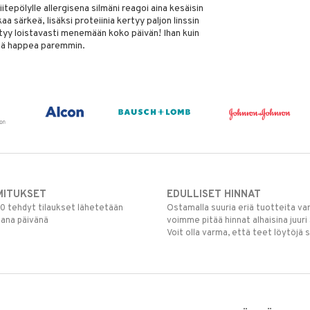
itepölylle allergisena silmäni reagoi aina kesäisin
kaa särkeä, lisäksi proteiinia kertyy paljon linssin
pystyy loistavasti menemään koko päivän! Ihan kuin
sitä happea paremmin.
MITUKSET
EDULLISET HINNAT
00 tehdyt tilaukset lähetetään
Ostamalla suuria eriä tuotteita 
mana päivänä
voimme pitää hinnat alhaisina juuri
Voit olla varma, että teet löytöjä 