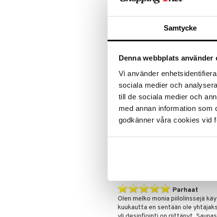
Noudata tarkasti optikkosi suositu
suhteen koska linssien käyttöaika o
Valmistaja
Coo
Samtycke
Pakkaus
6 kp
Kaarevuus (BC)
8.6
Halkaisija (DIA)
14.
Denna webbplats använder 
Vahvuus (PWR)
-12
Käyttöaika
1 ku
Vi använder enhetsidentifierar
Materiaali
Com
sociala medier och analysera 
Nestepitoisuus
48
Puolet merkitty
Ei
till de sociala medier och a
Värjätty käsittelyn helpottamiseksi
Kyll
med annan information som du 
godkänner våra cookies vid f
Tuotenumero
LBF
Asiakkaan mielipide tuo
Parhaat
Olen melko monia piilolinssejä kä
kuukautta en sentään ole yhtäjaks
yli desinfiointi on riittänyt. Saun