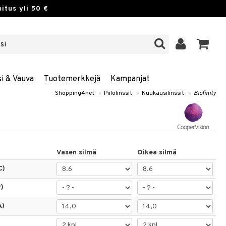
itus yli 50 €
si & Vauva
Tuotemerkkejä
Kampanjat
Shopping4net
»
Piilolinssit
»
Kuukausilinssit
»
Biofinity
Vasen silmä
Oikea silmä
C)
)
A)