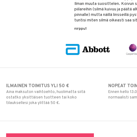
Ilman muuta suosittelen. Koivun si
piilareihin (silmä kuivuu ja päätä al
pinnalle) mutta näillä linsseillä 
tuntisi miten silmä oikeasti saa 
nirppu1
ILMAINEN TOIMITUS YLI 50 €
NOPEAT TOI
Aina maksuton vaihtoehto, huolimatta siitä
Ennen kello 13.
ostatko yksittäisen tuotteen tai koko
normaalisti sa
tilauksellesi joka ylittää 50 €.