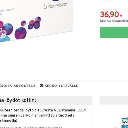
36,90
€
Maksa osamaksul
RJOITA ARVOSTELU
KERRO YSTÄVÄLLE
a löydöt kotiin!
isuuteen tehdä löytöjä suuresta ALEstamme. Juuri
mme suuren valikoiman jännittäviä tuotteita
a hinnoilla!