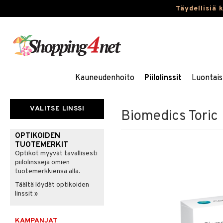
Täydellisiä 
Kauneudenhoito
Piilolinssit
Luontais
VALITSE LINSSI
Biomedics Toric
OPTIKOIDEN
TUOTEMERKIT
Optikot myyvät tavallisesti
piilolinssejä omien
tuotemerkkiensä alla.
Täältä löydät optikoiden
linssit »
KAMPANJAT