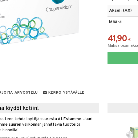
Akseli (AX)
Määrä
41,90
€
Maksa osamaksul
RJOITA ARVOSTELU
KERRO YSTÄVÄLLE
a löydöt kotiin!
isuuteen tehdä löytöjä suuresta ALEstamme. Juuri
mme suuren valikoiman jännittäviä tuotteita
a hinnoilla!