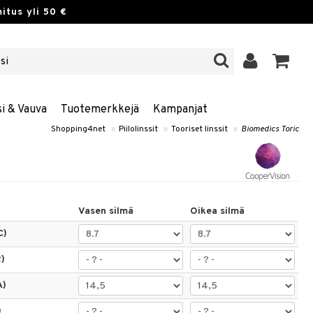
itus yli 50 €
si & Vauva
Tuotemerkkejä
Kampanjat
Shopping4net
»
Piilolinssit
»
Tooriset linssit
»
Biomedics Toric
Vasen silmä
Oikea silmä
C)
)
A)
)