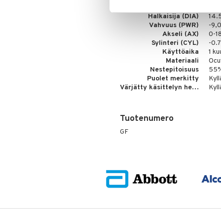
Kaarevuus (BC)
8.7
Halkaisija (DIA)
14.
Vahvuus (PWR)
-9,
Akseli (AX)
0-1
Sylinteri (CYL)
-0.7
Käyttöaika
1 ku
Materiaali
Ocu
Nestepitoisuus
55
Puolet merkitty
Kyll
Värjätty käsittelyn helpottamiseksi
Kyll
Tuotenumero
GF