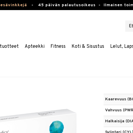
kesävinkkejä
-
45 päivän palautusoikeus -
Ilmainen toim
tuotteet
Apteekki
Fitness
Koti & Sisustus
Lelut, Lap
Kaarevuus (B
Vahvuus (PWR
Halkaisija (DI
Sylinteri (CYL