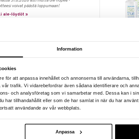
massa 31.8.2026 asti mutta ole nopea -
otteesi voivat päästä loppumaan!
i ale-löydöt »
Biotrue 300 m
 Toric
Information
BAUSCH & LOM
uosittu linssi, joka korjaa hajataittoa. Linssillä on
10,49
€
ric, joka on Synsamin rekisteröity tavaramerkki.
a, mikä tekee näöntarkkuudesta täydellisen koko
cookies
nja vaikuttaa siihen, että Biomedics Toric on monien
nen linssi - uusien tutkimusten mukaan jopa
e för att anpassa innehållet och annonserna till användarna, tillh
ieltä.
vår trafik. Vi vidarebefordrar även sådana identifierare och anna
nnons- och analysföretag som vi samarbetar med. Dessa kan i sin
päiväsaikaan jopa kuukauden ajan. Kuukausilinssit
har tillhandahållit eller som de har samlat in när du har använt
distetaan linssinesteellä ja ne ovat siten valmiita
ortsatt användande av vår webbplats.
ana aamuna.
ksia linssien säilytyksen, käsittelyn ja käytön
n aina yksilöllisesti suunniteltu.
Anpassa
per Vision
l/paketti