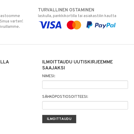
TURVALLINEN OSTAMINEN
varastoomme
laskulla, pankkikortilla tai asiakastilin kautta
 Sinua varten!
sivuillamme.
ILLA
ILMOITTAUDU UUTISKIRJEEMME
SAAJAKSI
NIMESI:
SÄHKÖPOSTIOSOITTEESI: