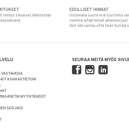
MITUKSET
EDULLISET HINNAT
00 tehdyt tilaukset lähetetään
Ostamalla suuria eriä tuotteita 
mana päivänä
voimme pitää hinnat alhaisina juuri
Voit olla varma, että teet löytöjä 
LVELU
SEURAA MEITÄ MYÖS SIVU
 VASTAUKSIA
UT ASIAKASTIETONI
Ä
NNAT
PING4NETIN MYYNTIEHDOT
JEN SUOJAUS
T