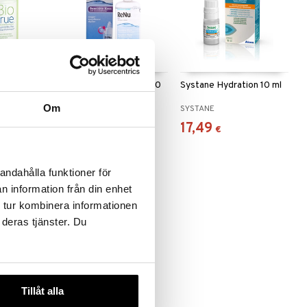
l
ReNu Multipurpose 360
Systane Hydration 10 ml
ml
Om
B
BAUSCH & LOMB
SYSTANE
7,49
17,49
€
€
andahålla funktioner för
n information från din enhet
 tur kombinera informationen
 deras tjänster. Du
Tillåt alla