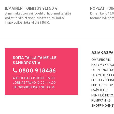
ILMAINEN TOIMITUS YLI 50 €
NOPEAT TOI
Aina maksuton vaihtoehto, huolimatta siitä
Ennen kello 13.
ostatko yksittäisen tuotteen tai koko
normaalisti sa
tilauksellesi joka ylittää 50 €.
ASIAKASPA
SOITA TAI LAITA MEILLE
OMA PROFIILI
SÄHKÖPOSTIA
KYSYMYKSIÄ &
0800 9 18486
OLEN UNOHTAN
OTA YHTEYTT
AUKIOLOAJAT: 10.00 - 16.00
EDULLISET HI
LOUNASTAUKO 13.00 - 14.00
EHDOT - SHOP
INFO@SHOPPING4NET.COM
EVÄSTEET
HENKILÖTIETO
KUMPPANIKSI
SHOPPING4NE