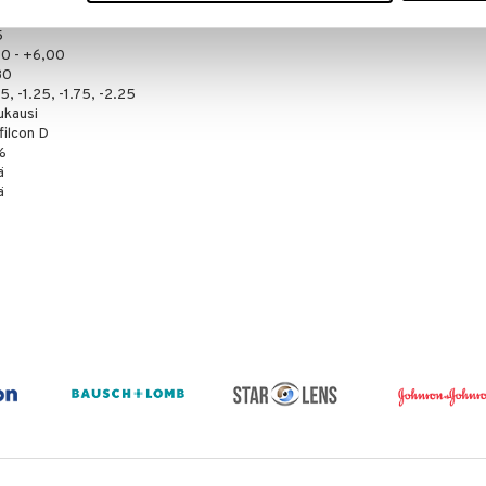
5
00 - +6,00
80
5, -1.25, -1.75, -2.25
ukausi
filcon D
%
ä
ä