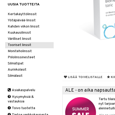
UUSIA TUOTTEITA
Kertakäyttölinssit
Yötäpäivää-linssit
Kahden viikon linssit
Kuukausilinssit
Värilliset linssit
Tooriset linssit
Moniteholinssit
Piilolinssinesteet
Silmätipat
Aurinkolasit
Silmälasit
LISÄÄ TOIVELISTALLE
KI
ALE - on aika napsautta
Asiakaspalvelu
Kysymyksiä &
Tartu tila
vastauksia
nyt tarjoa
Toivo tuotetta
alennetuill
Tietoa verkkokaupasta