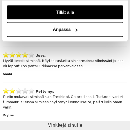
våra cookies vid fortsatt användande av vår webbplats.
Asiakkaan mielipide tuotteesta
Tillåt alla
ei hyvät
Nämä eivät olleet omiin silmiini ollenkaan hyvät. Tuntui koko ajan että
näki sumua,järkyttävät. Ruskea värikään ei ollut hyvä. Pitihän se
Anpassa
nämäkin testata, mutta hukkaan meni rahat :(
notgood
Jees.
Hyvät linssit silmissä. Käytän ruskeita siniharmaissa silmissäni ja ihan
ok lopputulos paitsi kirkkaassa päivänvalossa.
naani
Pettymys
Ei niin mukavat silmissä kuin Freshlook Colors-linssit. Turkoosi väri ei
tummanruskeissa silmissä näyttänyt luonnolliselta, peitti kyllä oman
värin.
DryEye
Vinkkejä sinulle