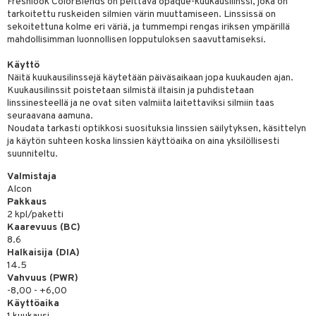
Freshlook ColorBlends on peittävä opaque-kuukausilinssi, joka on
tarkoitettu ruskeiden silmien värin muuttamiseen. Linssissä on
sekoitettuna kolme eri väriä, ja tummempi rengas iriksen ympärillä
mahdollisimman luonnollisen lopputuloksen saavuttamiseksi.
Käyttö
Näitä kuukausilinssejä käytetään päiväsaikaan jopa kuukauden ajan.
Kuukausilinssit poistetaan silmistä iltaisin ja puhdistetaan
linssinesteellä ja ne ovat siten valmiita laitettaviksi silmiin taas
seuraavana aamuna.
Noudata tarkasti optikkosi suosituksia linssien säilytyksen, käsittelyn
ja käytön suhteen koska linssien käyttöaika on aina yksilöllisesti
suunniteltu.
Valmistaja
Alcon
Pakkaus
2 kpl/paketti
Kaarevuus (BC)
8.6
Halkaisija (DIA)
14.5
Vahvuus (PWR)
-8,00 - +6,00
Käyttöaika