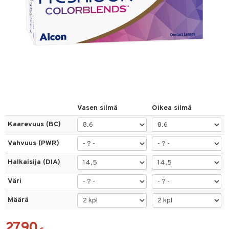
t linssit
inssit
inssit
sinesteet
t
sit
Vasen silmä
Oikea silmä
t
Kaarevuus (BC)
Vahvuus (PWR)
spalvelu
Halkaisija (DIA)
ksiä & vastauksia
Väri
tuotetta
Määrä
 verkkokaupasta
27,90