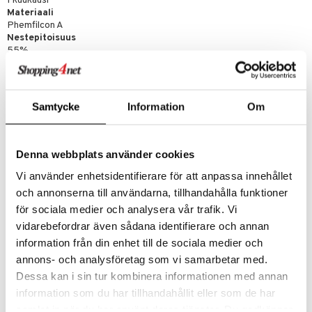
1 kuukausi
Materiaali
Phemfilcon A
Nestepitoisuus
55%
Puolet merkitty
Ei
Värjätty käsittelyn helpottamiseksi
Ei
Samtycke
Information
Om
Denna webbplats använder cookies
Vi använder enhetsidentifierare för att anpassa innehållet
och annonserna till användarna, tillhandahålla funktioner
för sociala medier och analysera vår trafik. Vi
vidarebefordrar även sådana identifierare och annan
information från din enhet till de sociala medier och
annons- och analysföretag som vi samarbetar med.
Tuotenumero
Dessa kan i sin tur kombinera informationen med annan
CL
information som du har tillhandahållit eller som de har
samlat in när du har använt deras tjänster. Du godkänner