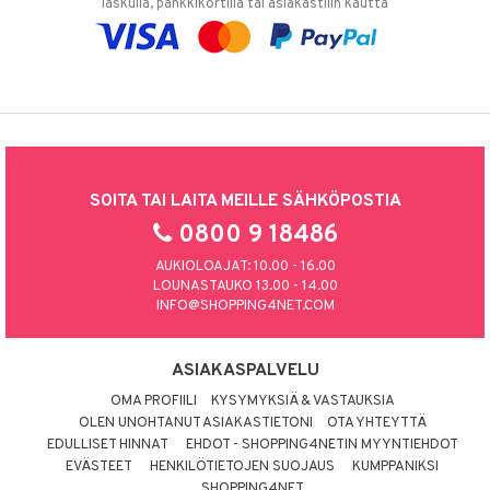
laskulla, pankkikortilla tai asiakastilin kautta
SOITA TAI LAITA MEILLE SÄHKÖPOSTIA
0800 9 18486
AUKIOLOAJAT: 10.00 - 16.00
LOUNASTAUKO 13.00 - 14.00
INFO@SHOPPING4NET.COM
ASIAKASPALVELU
OMA PROFIILI
KYSYMYKSIÄ & VASTAUKSIA
OLEN UNOHTANUT ASIAKASTIETONI
OTA YHTEYTTÄ
EDULLISET HINNAT
EHDOT - SHOPPING4NETIN MYYNTIEHDOT
EVÄSTEET
HENKILÖTIETOJEN SUOJAUS
KUMPPANIKSI
SHOPPING4NET