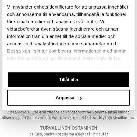
Vi använder enhetsidentifierare för att anpassa innehållet
och annonserna till användarna, tillhandahålla funktioner
för sociala medier och analysera vår trafik. Vi
vidarebefordrar även sådana identifierare och annan
information från din enhet till de sociala medier och
annons- och analysföretag som vi samarbetar med.
Dessa kan i sin tur kombinera informationen med annan
information som du har tillhandahållit eller som de har
ILMAINEN TOIMITUS YLI 50 €
samlat in när du har använt deras tjänster. Du godkänner
Aina maksuton vaihtoehto, huolimatta siitä ostatko yksittäisen
våra cookies vid fortsatt användande av vår webbplats.
tuotteen tai koko tilauksellesi joka ylittää 50 €.
Tillåt alla
NOPEAT TOIMITUKSET
Ennen kello 13.00 tehdyt tilaukset lähetetään normaalisti samana
päivänä
Anpassa
EDULLISET HINNAT
Ostamalla suuria eriä tuotteita varastoomme voimme pitää hinnat
alhaisina juuri Sinua varten! Voit olla varma, että teet löytöjä sivuillamme.
TURVALLINEN OSTAMINEN
laskulla, pankkikortilla tai asiakastilin kautta