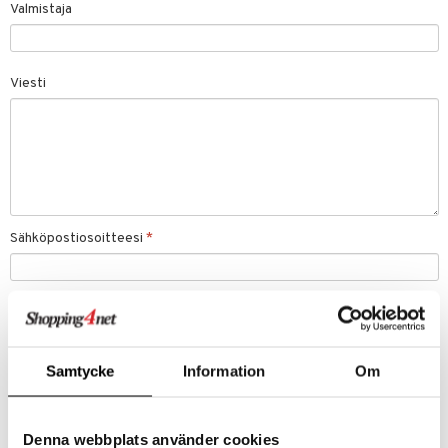
Valmistaja
linssit
inssit
Viesti
inssit
sinesteet
t
sit
Sähköpostiosoitteesi
*
t
spalvelu
ksiä & vastauksia
Samtycke
Information
Om
tuotetta
 verkkokaupasta
Denna webbplats använder cookies