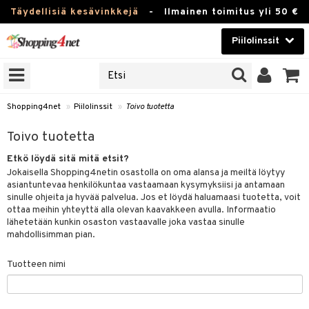
Täydellisiä kesävinkkejä
-
Ilmainen toimitus yli 50 €
Piilolinssit
VALITSE LINSSI
Kauneudenhoito
IDEN TUOTEMERKIT
yvät tavallisesti
Piilolinssit
sejä omien tuotemerkkiensä
Shopping4net
»
Piilolinssit
»
Toivo tuotetta
Luontaistuotteet
 optikoiden linssit »
Toivo tuotetta
Apteekki
Etkö löydä sitä mitä etsit?
JAT
Jokaisella Shopping4netin osastolla on oma alansa ja meiltä löytyy
Fitness
asiantuntevaa henkilökuntaa vastaamaan kysymyksiisi ja antamaan
sinulle ohjeita ja hyvää palvelua. Jos et löydä haluamaasi tuotetta, voit
UOTTEITA
ottaa meihin yhteyttä alla olevan kaavakkeen avulla. Informaatio
Koti & Sisustus
lähetetään kunkin osaston vastaavalle joka vastaa sinulle
tölinssit
mahdollisimman pian.
Lelut, Lapsi & Vauva
ä-linssit
Tuotteen nimi
Tuotemerkkejä
ikon linssit
Kampanjat
inssit