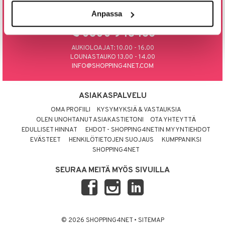
Anpassa
SOITA TAI LAITA MEILLE SÄHKÖPOSTIA
0800 9 18486
AUKIOLOAJAT: 10.00 - 16.00
LOUNASTAUKO 13.00 - 14.00
INFO@SHOPPING4NET.COM
ASIAKASPALVELU
OMA PROFIILI
KYSYMYKSIÄ & VASTAUKSIA
OLEN UNOHTANUT ASIAKASTIETONI
OTA YHTEYTTÄ
EDULLISET HINNAT
EHDOT - SHOPPING4NETIN MYYNTIEHDOT
EVÄSTEET
HENKILÖTIETOJEN SUOJAUS
KUMPPANIKSI
SHOPPING4NET
SEURAA MEITÄ MYÖS SIVUILLA
© 2026 SHOPPING4NET
•
SITEMAP