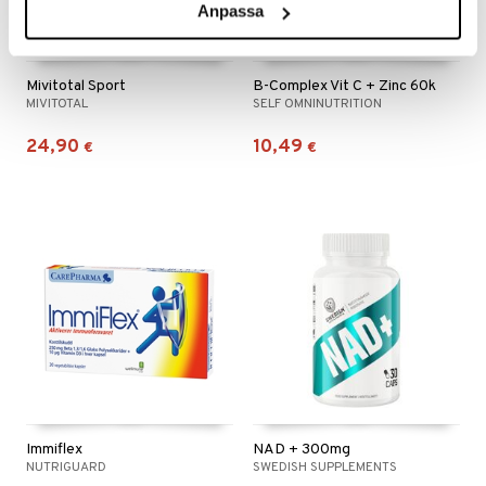
Anpassa
Mivitotal Sport
B-Complex Vit C + Zinc 60k
MIVITOTAL
SELF OMNINUTRITION
24,90
10,49
€
€
Immiflex
NAD + 300mg
NUTRIGUARD
SWEDISH SUPPLEMENTS