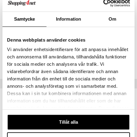
Ainesosat
C-vitamiini (kalsiumaskorbaatti), paakkuuntumisenestoaine
(mikrokiteinen selluloosa, rasvahappojen magnesiumsuolat),
Samtycke
Information
Om
kasviskapseli (hydroksipropyylimetyyliselluloosa)
Sisältö per vuorokausiannos 1 kapseli
Kalsiumaskorbaatti 625 mg
Denna webbplats använder cookies
-josta puhdasta C-vitamiinia 500 mg 625%*
Vi använder enhetsidentifierare för att anpassa innehållet
Tuotenumero
och annonserna till användarna, tillhandahålla funktioner
för sociala medier och analysera vår trafik. Vi
FSLAO-U7-60
vidarebefordrar även sådana identifierare och annan
information från din enhet till de sociala medier och
Suositut tuotteet
annons- och analysföretag som vi samarbetar med.
Dessa kan i sin tur kombinera informationen med annan
information som du har tillhandahållit eller som de har
samlat in när du har använt deras tjänster. Du godkänner
våra cookies vid fortsatt användande av vår webbplats.
Tillåt alla