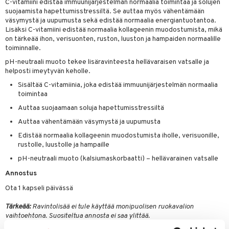
C-vitamiini edistää immuunijärjestelmän normaalia toimintaa ja solujen
suojaamista hapettumisstressiltä. Se auttaa myös vähentämään
väsymystä ja uupumusta sekä edistää normaalia energiantuotantoa.
Lisäksi C-vitamiini edistää normaalia kollageenin muodostumista, mikä
on tärkeää ihon, verisuonten, ruston, luuston ja hampaiden normaalille
toiminnalle.
pH-neutraali muoto tekee lisäravinteesta hellävaraisen vatsalle ja
helposti imeytyvän keholle.
Sisältää C-vitamiinia, joka edistää immuunijärjestelmän normaalia
toimintaa
Auttaa suojaamaan soluja hapettumisstressiltä
Auttaa vähentämään väsymystä ja uupumusta
Edistää normaalia kollageenin muodostumista iholle, verisuonille,
rustolle, luustolle ja hampaille
pH-neutraali muoto (kalsiumaskorbaatti) – hellävarainen vatsalle
Annostus
Ota 1 kapseli päivässä
Tärkeää:
Ravintolisää ei tule käyttää monipuolisen ruokavalion
vaihtoehtona. Suositeltua annosta ei saa ylittää.