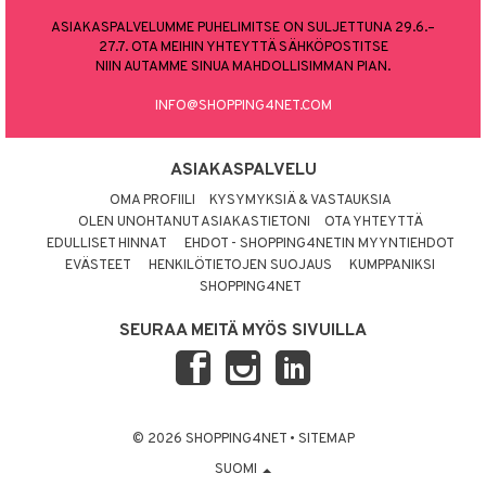
ASIAKASPALVELUMME PUHELIMITSE ON SULJETTUNA 29.6.–
27.7. OTA MEIHIN YHTEYTTÄ SÄHKÖPOSTITSE
NIIN AUTAMME SINUA MAHDOLLISIMMAN PIAN.
INFO@SHOPPING4NET.COM
ASIAKASPALVELU
OMA PROFIILI
KYSYMYKSIÄ & VASTAUKSIA
OLEN UNOHTANUT ASIAKASTIETONI
OTA YHTEYTTÄ
EDULLISET HINNAT
EHDOT - SHOPPING4NETIN MYYNTIEHDOT
EVÄSTEET
HENKILÖTIETOJEN SUOJAUS
KUMPPANIKSI
SHOPPING4NET
SEURAA MEITÄ MYÖS SIVUILLA
© 2026 SHOPPING4NET
•
SITEMAP
SUOMI