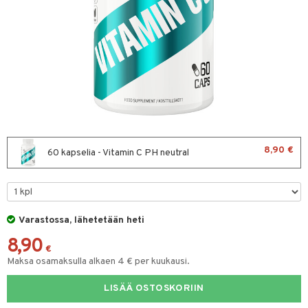
ltto
teiini
 juomapullot
ttu proteiini
t/Tabletit
ivel-/ Lihaskivut
& Munaproteiini
sen parantajat
välineet
i
8,90 €
60 kapselia - Vitamin C PH neutral
välineet
u
it
rkout
rvikkeet
sauvat
uotteet
Varastossa, lähetetään heti
spalvelu
 suoja
8,90
ksiä & vastauksia
€
närpää
Maksa osamaksulla alkaen 4 € per kuukausi.
tuotetta
kka
LISÄÄ OSTOSKORIIN
 verkkokaupasta
keet