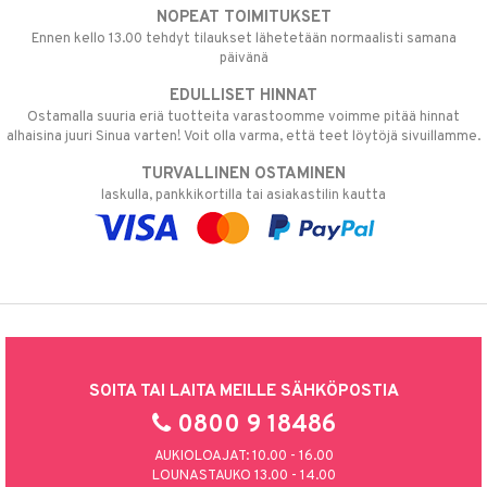
NOPEAT TOIMITUKSET
Ennen kello 13.00 tehdyt tilaukset lähetetään normaalisti samana
päivänä
EDULLISET HINNAT
Ostamalla suuria eriä tuotteita varastoomme voimme pitää hinnat
alhaisina juuri Sinua varten! Voit olla varma, että teet löytöjä sivuillamme.
TURVALLINEN OSTAMINEN
laskulla, pankkikortilla tai asiakastilin kautta
SOITA TAI LAITA MEILLE SÄHKÖPOSTIA
0800 9 18486
AUKIOLOAJAT: 10.00 - 16.00
LOUNASTAUKO 13.00 - 14.00