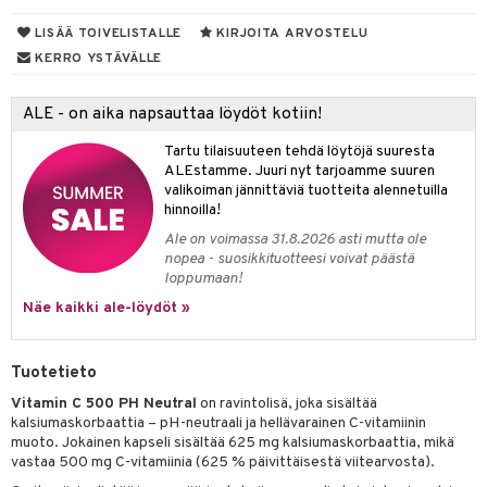
vi
LISÄÄ TOIVELISTALLE
KIRJOITA ARVOSTELU
KERRO YSTÄVÄLLE
nne
ALE - on aika napsauttaa löydöt kotiin!
Tartu tilaisuuteen tehdä löytöjä suuresta
ALEstamme. Juuri nyt tarjoamme suuren
valikoiman jännittäviä tuotteita alennetuilla
hinnoilla!
Ale on voimassa 31.8.2026 asti mutta ole
nopea - suosikkituotteesi voivat päästä
loppumaan!
Näe kaikki ale-löydöt »
Tuotetieto
Vitamin C 500 PH Neutral
on ravintolisä, joka sisältää
kalsiumaskorbaattia – pH-neutraali ja hellävarainen C-vitamiinin
muoto. Jokainen kapseli sisältää 625 mg kalsiumaskorbaattia, mikä
vastaa 500 mg C-vitamiinia (625 % päivittäisestä viitearvosta).