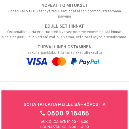
NOPEAT TOIMITUKSET
Ennen kello 13.00 tehdyt tilaukset lähetetään normaalisti samana
päivänä
EDULLISET HINNAT
Ostamalla suuria eriä tuotteita varastoomme voimme pitää hinnat
alhaisina juuri Sinua varten! Voit olla varma, että teet löytöjä sivuillamme.
TURVALLINEN OSTAMINEN
laskulla, pankkikortilla tai asiakastilin kautta
SOITA TAI LAITA MEILLE SÄHKÖPOSTIA
0800 9 18486
AUKIOLOAJAT: 10.00 - 16.00
LOUNASTAUKO 13.00 - 14.00