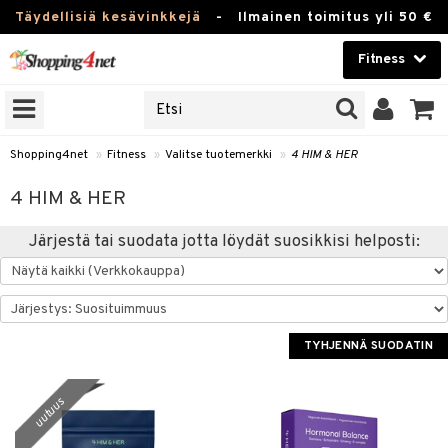
Täydellisiä kesävinkkejä
-
Ilmainen toimitus yli 50 €
Fitness
ERKKEJÄ
Kauneudenhoito
JAT
UOTTEITA
Piilolinssit
Shopping4net
»
Fitness
»
Valitse tuotemerkki
»
4 HIM & HER
Luontaistuotteet
pot
4 HIM & HER
Apteekki
rvike
Juoma
Järjestä tai suodata jotta löydät suosikkisi helposti:
Pilates
t/Tabletit
Fitness
Koti & Sisustus
inonnousu
rvikkeet
ujuomat
TYHJENNÄ SUODATIN
Lelut, Lapsi & Vauva
t
appo
Tuotemerkkejä
asvahapot
uutuus
Kampanjat
i