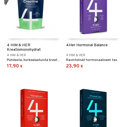
ltto
teiini
 juomapullot
ttu proteiini
t/Tabletit
ivel-/ Lihaskivut
& Munaproteiini
4 HIM & HER
4Her Hormonal Balance
sen parantajat
Kreatinmonohydrat
4 HIM & HER
4 HIM & HER
välineet
i
Puhdasta, korkealaatuista kreatiinia päivittäiseen käyttöön. Yksi pakkaus sisältää 147 annosta.
Ravintolisät hormonaaliseen tasapainoon
17,90
23,90
€
€
välineet
u
t
rkout
rvikkeet
sauvat
uotteet
spalvelu
 suoja
ksiä & vastauksia
närpää
tuotetta
kka
 verkkokaupasta
keet