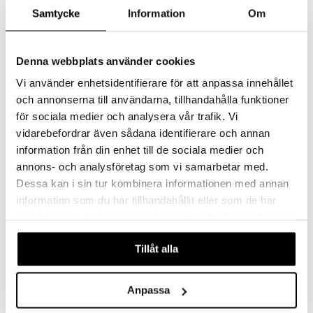
4 HIM & HER
4 HIM & HER
Samtycke
Information
Om
4HIM on vitamiineja ja kivennäisaineita sisältävä lisäravinne miesten terveyteen.
Tuotekuvaus tulossa pian
25,90
12,90
€
€
Denna webbplats använder cookies
Vi använder enhetsidentifierare för att anpassa innehållet
och annonserna till användarna, tillhandahålla funktioner
för sociala medier och analysera vår trafik. Vi
vidarebefordrar även sådana identifierare och annan
information från din enhet till de sociala medier och
annons- och analysföretag som vi samarbetar med.
Dessa kan i sin tur kombinera informationen med annan
information som du har tillhandahållit eller som de har
samlat in när du har använt deras tjänster. Du godkänner
4Her Hair
våra cookies vid fortsatt användande av vår webbplats.
Tillåt alla
4 HIM & HER
Edistynyt lisäravinne hiuksille ja kynsille, jossa on yli 20 aktiivista ainesosaa.
26,50
€
Anpassa