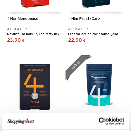
vi
nne
4Her Menopause
4Him ProstaCare
4 HIM & HER
4 HIM & HER
Ravintolisä naisille, kehitetty lievittämään vaihdevuosioireita.
ProstaCare on ravintolisä, joka on kehitetty ylläpitämään eturauhasen normaalia toimintaa.
23,90
22,90
€
€
uutuus
4Him TestoBalance
4 HIM & HER Magnesium
Glycinate