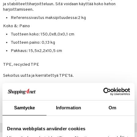
ja stabiliteettiharjoitteluun. Sitä voidaan käyttää koko kehon
harjoittamiseen.
Referenssivastus maksipituudessa:2 kg
Koko &: Paino
Tuotteen koko: 150,0x8,0x0,1 cm
Tuotteen paino: 0,13 kg
Pakkaus: 15,5x2,2x10,5 cm
TPE, recycled TPE
Sekoitus uutta ja kierrätettyä TPE'tä.
Tuotenumero
Samtycke
Information
Om
FCA10-C9-1-XX-DAU
Suositut tuotteet
Denna webbplats använder cookies