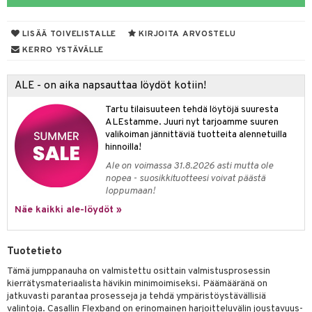
 suoja
ksiä & vastauksia
närpää
LISÄÄ TOIVELISTALLE
KIRJOITA ARVOSTELU
tuotetta
kka
KERRO YSTÄVÄLLE
 verkkokaupasta
keet
ALE - on aika napsauttaa löydöt kotiin!
vi
Tartu tilaisuuteen tehdä löytöjä suuresta
nne
ALEstamme. Juuri nyt tarjoamme suuren
valikoiman jännittäviä tuotteita alennetuilla
hinnoilla!
Ale on voimassa 31.8.2026 asti mutta ole
nopea - suosikkituotteesi voivat päästä
loppumaan!
Näe kaikki ale-löydöt »
Tuotetieto
Tämä jumppanauha on valmistettu osittain valmistusprosessin
kierrätysmateriaalista hävikin minimoimiseksi. Päämääränä on
jatkuvasti parantaa prosesseja ja tehdä ympäristöystävällisiä
valintoja. Casallin Flexband on erinomainen harjoitteluvälin joustavuus-