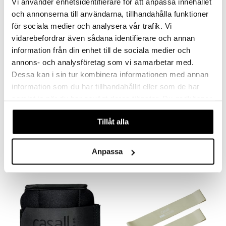
Vi använder enhetsidentifierare för att anpassa innehållet
och annonserna till användarna, tillhandahålla funktioner
för sociala medier och analysera vår trafik. Vi
vidarebefordrar även sådana identifierare och annan
information från din enhet till de sociala medier och
annons- och analysföretag som vi samarbetar med.
Dessa kan i sin tur kombinera informationen med annan
information som du har tillhandahållit eller som de har
samlat in när du har använt deras tjänster. Du godkänner
våra cookies vid fortsatt användande av vår webbplats.
AB roller
Casall Flex Band Hard
CASALL
Tillåt alla
CASALL
23,90
15,90
€
€
Anpassa