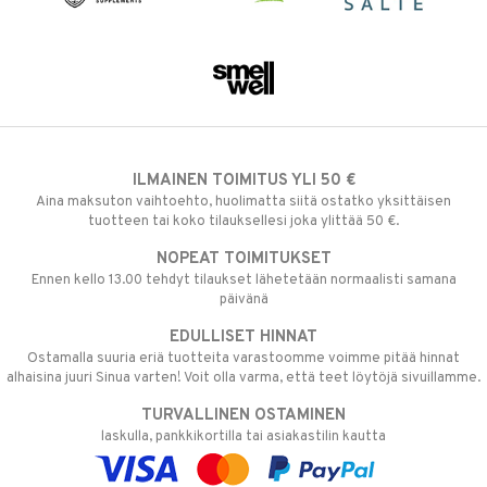
ILMAINEN TOIMITUS YLI 50 €
Aina maksuton vaihtoehto, huolimatta siitä ostatko yksittäisen
tuotteen tai koko tilauksellesi joka ylittää 50 €.
NOPEAT TOIMITUKSET
Ennen kello 13.00 tehdyt tilaukset lähetetään normaalisti samana
päivänä
EDULLISET HINNAT
Ostamalla suuria eriä tuotteita varastoomme voimme pitää hinnat
alhaisina juuri Sinua varten! Voit olla varma, että teet löytöjä sivuillamme.
TURVALLINEN OSTAMINEN
laskulla, pankkikortilla tai asiakastilin kautta