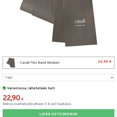
ltto
teiini
 juomapullot
ttu proteiini
t/Tabletit
ivel-/ Lihaskivut
& Munaproteiini
sen parantajat
välineet
i
u
22,90 €
- Casall Flex Band Medium
rkout
rvikkeet
Varastossa, lähetetään heti
välineet
22,90
t
sauvat
€
Maksa osamaksulla alkaen 5 € per kuukausi.
uotteet
spalvelu
LISÄÄ OSTOSKORIIN