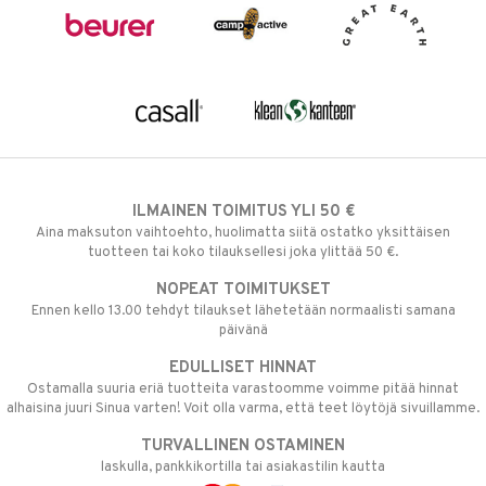
ILMAINEN TOIMITUS YLI 50 €
Aina maksuton vaihtoehto, huolimatta siitä ostatko yksittäisen
tuotteen tai koko tilauksellesi joka ylittää 50 €.
NOPEAT TOIMITUKSET
Ennen kello 13.00 tehdyt tilaukset lähetetään normaalisti samana
päivänä
EDULLISET HINNAT
Ostamalla suuria eriä tuotteita varastoomme voimme pitää hinnat
alhaisina juuri Sinua varten! Voit olla varma, että teet löytöjä sivuillamme.
TURVALLINEN OSTAMINEN
laskulla, pankkikortilla tai asiakastilin kautta