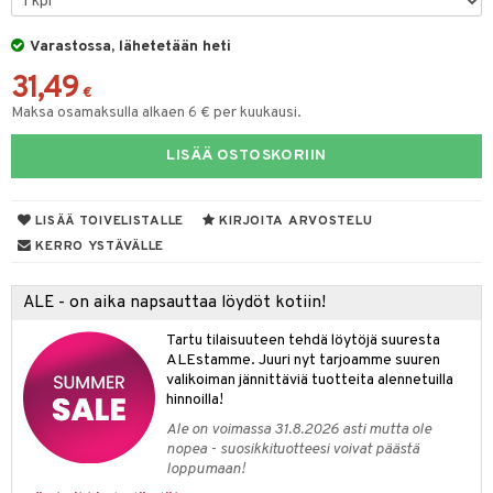
 suoja
ksiä & vastauksia
närpää
Varastossa, lähetetään heti
tuotetta
kka
31,49
€
 verkkokaupasta
keet
Maksa osamaksulla alkaen 6 € per kuukausi.
vi
LISÄÄ OSTOSKORIIN
nne
LISÄÄ TOIVELISTALLE
KIRJOITA ARVOSTELU
KERRO YSTÄVÄLLE
ALE - on aika napsauttaa löydöt kotiin!
Tartu tilaisuuteen tehdä löytöjä suuresta
ALEstamme. Juuri nyt tarjoamme suuren
valikoiman jännittäviä tuotteita alennetuilla
hinnoilla!
Ale on voimassa 31.8.2026 asti mutta ole
nopea - suosikkituotteesi voivat päästä
loppumaan!