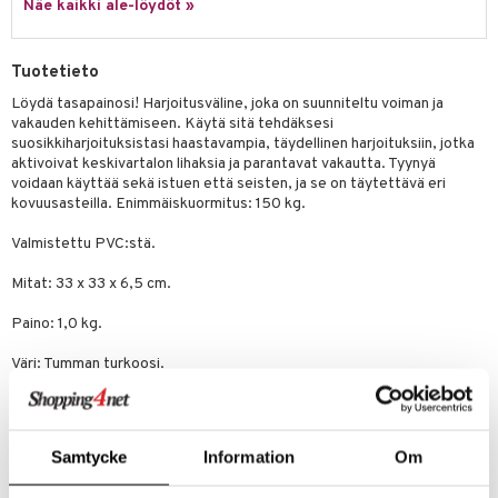
Näe kaikki ale-löydöt »
Tuotetieto
Löydä tasapainosi! Harjoitusväline, joka on suunniteltu voiman ja
vakauden kehittämiseen. Käytä sitä tehdäksesi
suosikkiharjoituksistasi haastavampia, täydellinen harjoituksiin, jotka
aktivoivat keskivartalon lihaksia ja parantavat vakautta. Tyynyä
voidaan käyttää sekä istuen että seisten, ja se on täytettävä eri
kovuusasteilla. Enimmäiskuormitus: 150 kg.
Valmistettu PVC:stä.
Mitat: 33 x 33 x 6,5 cm.
Paino: 1,0 kg.
Väri: Tumman turkoosi.
Hoito-ohjeet: Käsinpesu kylmässä vedessä. Jos on halkeamia tai
vaurioita, älä käytä tuotetta.
Samtycke
Information
Om
Tuotenumero