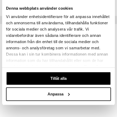
FCBCU-C9-1
Denna webbplats använder cookies
Vi använder enhetsidentifierare för att anpassa innehållet
Vinkkejä sinulle
och annonserna till användarna, tillhandahålla funktioner
för sociala medier och analysera vår trafik. Vi
vidarebefordrar även sådana identifierare och annan
information från din enhet till de sociala medier och
annons- och analysföretag som vi samarbetar med.
Dessa kan i sin tur kombinera informationen med annan
information som du har tillhandahållit eller som de har
samlat in när du har använt deras tjänster. Du godkänner
våra cookies vid fortsatt användande av vår webbplats.
Tillåt alla
Balance board
Casall Exetube Medium
CASALL
CASALL
Anpassa
31,90
24,90
€
€