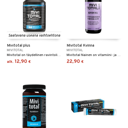
ltto
teiini
 juomapullot
ttu proteiini
t/Tabletit
Saatavana useana vaihtoehtona
ivel-/ Lihaskivut
& Munaproteiini
Mivitotal plus
Mivitotal Kvinna
sen parantajat
MIVITOTAL
MIVITOTAL
Mivitotal on täydellinen ravintolisä joka sisältää sekä vitamiineja, mineraaleja, hivenaineita että 18 l-sidottuja aminohappoja herasta.
Mivitotal Nainen on vitamiini- ja mineraaliyhdiste, joka on erityisesti kehitetty naisten tarpeisiin.
välineet
i
12,90
22,90
alk.
€
€
välineet
u
t
rkout
rvikkeet
sauvat
uotteet
spalvelu
 suoja
ksiä & vastauksia
närpää
tuotetta
kka
 verkkokaupasta
keet