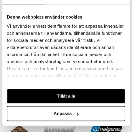
Denna webbplats använder cookies
Vi använder enhetsidentifierare för att anpassa innehållet
och annonserna till användarna, tillhandahålla funktioner
för sociala medier och analysera vår trafik. Vi
vidarebefordrar även sådana identifierare och annan
information från din enhet till de sociala medier och
annons- och analysföretag som vi samarbetar med.
Dessa kan i sin tur kombinera informationen med annan
information som du har tillhandahållit eller som de har
Mivitotal Sport
samlat in när du har använt deras tjänster. Du godkänner
MIVITOTAL
Mivitotal® Sport on vitamiini- ja mineraaliyhdistelmä sopien käytettäväksi fyysisessä rasituksessa ja rankassa harjoittelussa.
våra cookies vid fortsatt användande av vår webbplats.
24,90
€
Tillåt alla
Anpassa