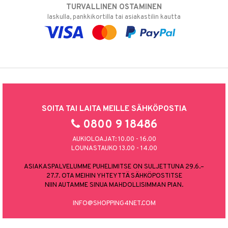
TURVALLINEN OSTAMINEN
laskulla, pankkikortilla tai asiakastilin kautta
SOITA TAI LAITA MEILLE SÄHKÖPOSTIA
0800 9 18486
AUKIOLOAJAT: 10.00 - 16.00
LOUNASTAUKO 13.00 - 14.00
ASIAKASPALVELUMME PUHELIMITSE ON SULJETTUNA 29.6.–
27.7. OTA MEIHIN YHTEYTTÄ SÄHKÖPOSTITSE
NIIN AUTAMME SINUA MAHDOLLISIMMAN PIAN.
INFO@SHOPPING4NET.COM