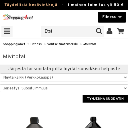
Täydellisiä kesävinkkejä
-
Ilmainen toimitus yli 50 €
Fitness
ERKKEJÄ
Kauneudenhoito
JAT
UOTTEITA
Piilolinssit
Shopping4net
»
Fitness
»
Valitse tuotemerkki
»
Mivitotal
Luontaistuotteet
pot
Mivitotal
Apteekki
rvike
Juoma
Järjestä tai suodata jotta löydät suosikkisi helposti:
Pilates
t/Tabletit
Fitness
Koti & Sisustus
inonnousu
rvikkeet
ujuomat
TYHJENNÄ SUODATIN
Lelut, Lapsi & Vauva
t
appo
Tuotemerkkejä
asvahapot
Kampanjat
i