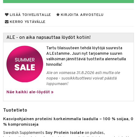
 suoja
ksiä & vastauksia
närpää
LISÄÄ TOIVELISTALLE
KIRJOITA ARVOSTELU
tuotetta
kka
KERRO YSTÄVÄLLE
 verkkokaupasta
keet
ALE - on aika napsauttaa löydöt kotiin!
vi
Tartu tilaisuuteen tehdä löytöjä suuresta
nne
ALEstamme. Juuri nyt tarjoamme suuren
valikoiman jännittäviä tuotteita alennetuilla
hinnoilla!
Ale on voimassa 31.8.2026 asti mutta ole
nopea - suosikkituotteesi voivat päästä
loppumaan!
Näe kaikki ale-löydöt »
Tuotetieto
Kasvipohjainen proteiini korkeimmalla laadulla – 100 % soijaa, 0
% kompromisseja
Swedish Supplements
Soy Protein Isolate
on puhdas,