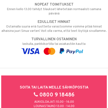
NOPEAT TOIMITUKSET
Ennen kello 13.00 tehdyt tilaukset lähetetään normaalisti samana
päivänä
EDULLISET HINNAT
Ostamalla suuria eriä tuotteita varastoomme voimme pitää hinnat
alhaisina juuri Sinua varten! Voit olla varma, että teet löytöjä sivuillamme.
TURVALLINEN OSTAMINEN
laskulla, pankkikortilla tai asiakastilin kautta
SOITA TAI LAITA MEILLE SÄHKÖPOSTIA
0800 9 18486
AUKIOLOAJAT: 10.00 - 16.00
LOUNASTAUKO 13.00 - 14.00