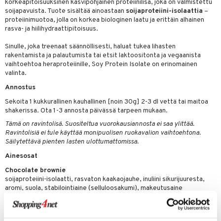
korkeapitoisuuksinen kasvipohjainen proteiinilisä, joka on valmistettu
soijapavuista. Tuote sisältää ainoastaan
soijaproteiini-isolaattia
–
proteiinimuotoa, jolla on korkea biologinen laatu ja erittäin alhainen
rasva- ja hiilihydraattipitoisuus.
Sinulle, joka treenaat säännöllisesti, haluat tukea lihasten
rakentamista ja palautumista tai etsit laktoositonta ja vegaanista
vaihtoehtoa heraproteiinille, Soy Protein Isolate on erinomainen
valinta.
Annostus
Sekoita 1 kukkurallinen kauhallinen [noin 30g] 2-3 dl vettä tai maitoa
shakerissa. Ota 1-3 annosta päivässä tarpeen mukaan.
Tämä on ravintolisä. Suositeltua vuorokausiannosta ei saa ylittää.
Ravintolisiä ei tule käyttää monipuolisen ruokavalion vaihtoehtona.
Säilytettävä pienten lasten ulottumattomissa.
Ainesosat
Chocolate brownie
soijaproteiini-isolaatti, rasvaton kaakaojauhe, inuliini sikurijuuresta,
aromi, suola, stabilointiaine (selluloosakumi), makeutusaine
(aspartaami*, asesulfaami-K). *Sisältää fenyylialaniinin lähteen
Ravintoarvo per annos 30g