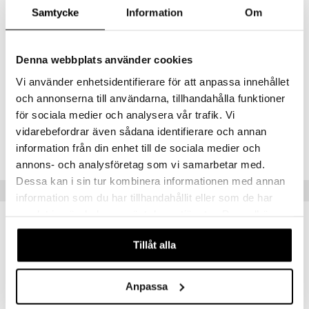
Energia 106 kcal / 445 kJ
Samtycke
Information
Om
Rasva 0,6 g
-josta tyydyttynyttä rasvaa 0,3 g
Hiilihydraatit 1,2 g
-josta sokereita 0,4 g
Denna webbplats använder cookies
Kuitu 3 g
Vi använder enhetsidentifierare för att anpassa innehållet
Proteiini 22 g
Suola 0,97 g
och annonserna till användarna, tillhandahålla funktioner
för sociala medier och analysera vår trafik. Vi
Tuotenumero
vidarebefordrar även sådana identifierare och annan
information från din enhet till de sociala medier och
FSLA7-U7-750
annons- och analysföretag som vi samarbetar med.
Dessa kan i sin tur kombinera informationen med annan
Suositut tuotteet
information som du har tillhandahållit eller som de har
samlat in när du har använt deras tjänster. Du godkänner
våra cookies vid fortsatt användande av vår webbplats.
Tillåt alla
Anpassa