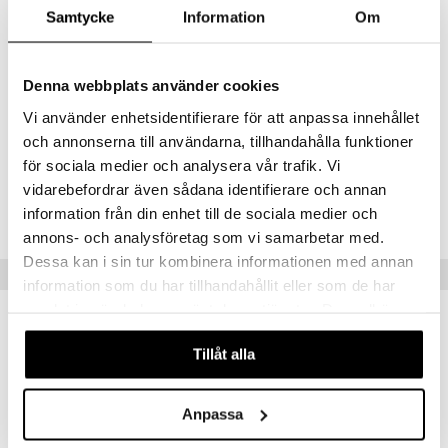
Maltodekstriini, Heraproteiinikonsentraatti, Dekstroosi, rasvaton
Samtycke
Information
Om
maitojauhe, Misellaarinen Kaseiini (maitoproteiini), Kookosrasva
(sisältää MCT-rasvaa) Kreatiinimonohydraatti (Creapure®),
maissitärkkelys, L-Glutamiini, Hydrolysoitu heraproteiini,
Emulgointiaine: E322 (auringonkukka), kasvirasva (auringonkukka),
Denna webbplats använder cookies
sakeuttamisaine: E412, aromit, väriaine: (E162 – koskee mansikan
makua), (kaakao – koskee toffee/suklaan makua), Vitamiiniseos*
Vi använder enhetsidentifierare för att anpassa innehållet
makeutusaine: E951,950.
och annonserna till användarna, tillhandahålla funktioner
för sociala medier och analysera vår trafik. Vi
Tuotenumero
vidarebefordrar även sådana identifierare och annan
FFUJH-U7-3.5
information från din enhet till de sociala medier och
annons- och analysföretag som vi samarbetar med.
Dessa kan i sin tur kombinera informationen med annan
Vinkkejä sinulle
information som du har tillhandahållit eller som de har
samlat in när du har använt deras tjänster. Du godkänner
våra cookies vid fortsatt användande av vår webbplats.
Tillåt alla
Anpassa