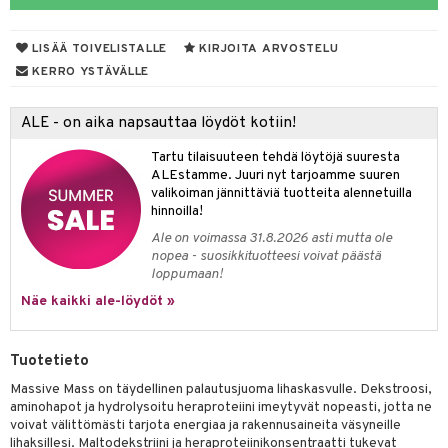
uotteet
spalvelu
 suoja
LISÄÄ TOIVELISTALLE
KIRJOITA ARVOSTELU
ksiä & vastauksia
närpää
KERRO YSTÄVÄLLE
tuotetta
kka
ALE - on aika napsauttaa löydöt kotiin!
 verkkokaupasta
keet
Tartu tilaisuuteen tehdä löytöjä suuresta
vi
ALEstamme. Juuri nyt tarjoamme suuren
valikoiman jännittäviä tuotteita alennetuilla
nne
hinnoilla!
Ale on voimassa 31.8.2026 asti mutta ole
nopea - suosikkituotteesi voivat päästä
loppumaan!
Näe kaikki ale-löydöt »
Tuotetieto
Massive Mass on täydellinen palautusjuoma lihaskasvulle. Dekstroosi,
aminohapot ja hydrolysoitu heraproteiini imeytyvät nopeasti, jotta ne
voivat välittömästi tarjota energiaa ja rakennusaineita väsyneille
lihaksillesi. Maltodekstriini ja heraproteiinikonsentraatti tukevat