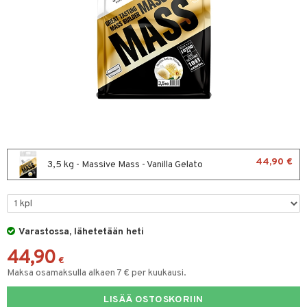
t
asvahapot
ltto
teiini
 juomapullot
ttu proteiini
t/Tabletit
44,90 €
3,5 kg - Massive Mass - Vanilla Gelato
ivel-/ Lihaskivut
& Munaproteiini
sen parantajat
Varastossa, lähetetään heti
välineet
i
44,90
välineet
u
€
Maksa osamaksulla alkaen 7 € per kuukausi.
t
rkout
rvikkeet
sauvat
LISÄÄ OSTOSKORIIN