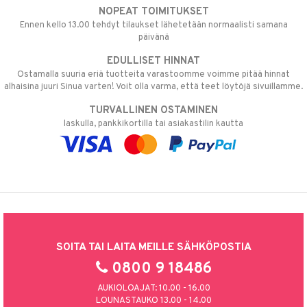
NOPEAT TOIMITUKSET
Ennen kello 13.00 tehdyt tilaukset lähetetään normaalisti samana
päivänä
EDULLISET HINNAT
Ostamalla suuria eriä tuotteita varastoomme voimme pitää hinnat
alhaisina juuri Sinua varten! Voit olla varma, että teet löytöjä sivuillamme.
TURVALLINEN OSTAMINEN
laskulla, pankkikortilla tai asiakastilin kautta
SOITA TAI LAITA MEILLE SÄHKÖPOSTIA
0800 9 18486
AUKIOLOAJAT: 10.00 - 16.00
LOUNASTAUKO 13.00 - 14.00