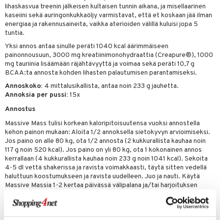
lihaskasvua treenin jälkeisen kultaisen tunnin aikana, ja misellaarinen
kaseiini sekä auringonkukkaöljy varmistavat, että et koskaan jää ilman
energiaa ja rakennusaineita, vaikka aterioiden välillä kuluisi jopa 5
tuntia.
Yksi annos antaa sinulle peräti 1040 kcal äärimmäiseen
painonnousuun, 3000 mg kreatiinimonohydraattia (Creapure®), 1000
mg tauriinia lisäämään räjähtävyyttä ja voimaa sekä peräti 10,7 g
BCAA:ta annosta kohden lihasten palautumisen parantamiseksi.
Annoskoko:
4 mittalusikallista, antaa noin 233 g jauhetta.
Annoksia per pussi:
15x
Annostus
Massive Mass tulisi korkean kaloripitoisuutensa vuoksi annostella
kehon painon mukaan: Aloita 1/2 annoksella sietokyvyn arvioimiseksi.
Jos paino on alle 80 kg, ota 1/2 annosta (2 kukkurallista kauhaa noin
117 g noin 520 kcal). Jos paino on yli 80 kg, ota 1 kokonainen annos
kerrallaan (4 kukkurallista kauhaa noin 233 g noin 1041 kcal). Sekoita
4-5 dl vettä shakerissa ja ravista voimakkaasti, täytä sitten vedellä
haluttuun koostumukseen ja ravista uudelleen. Juo ja nauti. Käytä
Massive Massia 1-2 kertaa päivässä välipalana ja/tai harjoituksen
jälkeen.
Ainesosat