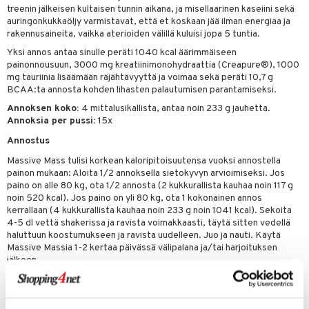
treenin jälkeisen kultaisen tunnin aikana, ja misellaarinen kaseiini sekä
auringonkukkaöljy varmistavat, että et koskaan jää ilman energiaa ja
rakennusaineita, vaikka aterioiden välillä kuluisi jopa 5 tuntia.
Yksi annos antaa sinulle peräti 1040 kcal äärimmäiseen
painonnousuun, 3000 mg kreatiinimonohydraattia (Creapure®), 1000
mg tauriinia lisäämään räjähtävyyttä ja voimaa sekä peräti 10,7 g
BCAA:ta annosta kohden lihasten palautumisen parantamiseksi.
Annoksen koko:
4 mittalusikallista, antaa noin 233 g jauhetta.
Annoksia per pussi:
15x
Annostus
Massive Mass tulisi korkean kaloripitoisuutensa vuoksi annostella
painon mukaan: Aloita 1/2 annoksella sietokyvyn arvioimiseksi. Jos
paino on alle 80 kg, ota 1/2 annosta (2 kukkurallista kauhaa noin 117 g
noin 520 kcal). Jos paino on yli 80 kg, ota 1 kokonainen annos
kerrallaan (4 kukkurallista kauhaa noin 233 g noin 1041 kcal). Sekoita
4-5 dl vettä shakerissa ja ravista voimakkaasti, täytä sitten vedellä
haluttuun koostumukseen ja ravista uudelleen. Juo ja nauti. Käytä
Massive Massia 1-2 kertaa päivässä välipalana ja/tai harjoituksen
jälkeen.
Ainesosat
Maltodekstriini, heraproteiinikonsentraatti, dekstroosi, rasvaton