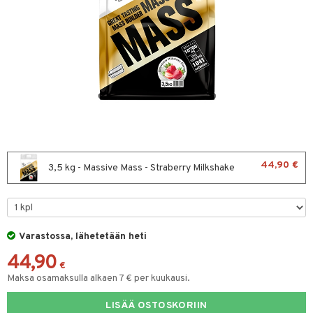
t
asvahapot
ltto
teiini
 juomapullot
ttu proteiini
t/Tabletit
44,90 €
3,5 kg - Massive Mass - Straberry Milkshake
ivel-/ Lihaskivut
& Munaproteiini
sen parantajat
Varastossa, lähetetään heti
välineet
i
44,90
välineet
u
€
Maksa osamaksulla alkaen 7 € per kuukausi.
t
rkout
rvikkeet
sauvat
LISÄÄ OSTOSKORIIN