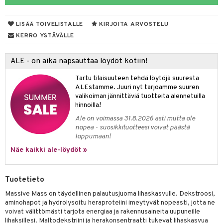
uotteet
spalvelu
 suoja
LISÄÄ TOIVELISTALLE
KIRJOITA ARVOSTELU
ksiä & vastauksia
närpää
KERRO YSTÄVÄLLE
tuotetta
kka
ALE - on aika napsauttaa löydöt kotiin!
 verkkokaupasta
keet
Tartu tilaisuuteen tehdä löytöjä suuresta
vi
ALEstamme. Juuri nyt tarjoamme suuren
valikoiman jännittäviä tuotteita alennetuilla
nne
hinnoilla!
Ale on voimassa 31.8.2026 asti mutta ole
nopea - suosikkituotteesi voivat päästä
loppumaan!
Näe kaikki ale-löydöt »
Tuotetieto
Massive Mass on täydellinen palautusjuoma lihaskasvulle. Dekstroosi,
aminohapot ja hydrolysoitu heraproteiini imeytyvät nopeasti, jotta ne
voivat välittömästi tarjota energiaa ja rakennusaineita uupuneille
lihaksillesi. Maltodekstriini ja herakonsentraatti tukevat lihaskasvua