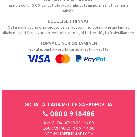
Ennen kello 13.00 tehdyt tilaukset lähetetään normaalisti samana
päivänä
EDULLISET HINNAT
Ostamalla suuria eriä tuotteita varastoomme voimme pitää hinnat
alhaisina juuri Sinua varten! Voit olla varma, että teet löytöjä sivuillamme.
TURVALLINEN OSTAMINEN
laskulla, pankkikortilla tai asiakastilin kautta
SOITA TAI LAITA MEILLE SÄHKÖPOSTIA
0800 9 18486
AUKIOLOAJAT: 10.00 - 16.00
LOUNASTAUKO 13.00 - 14.00
INFO@SHOPPING4NET.COM