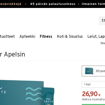
kesävinkkejä
-
45 päivän palautusoikeus -
Ilmainen toim
tuotteet
Apteekki
Fitness
Koti & Sisustus
Lelut, Lap
Sh
r Apelsin
30 puss
26,90
€
Maksa osamaksul