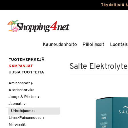
Täydellisiä 
Kauneudenhoito
Piilolinssit
Luontais
TUOTEMERKKEJÄ
Salte Elektrolyte
KAMPANJAT
UUSIA TUOTTEITA
Aminohapot
Ateriankorvike
Jauhe/Juoma
Jooga & Pilates
Kapselit/Tabletit
Juomat
Matot
Oheistarvikkeet
Urheilujuomat
Lihas-Painonnousu
Mineraalit
Aminohappo