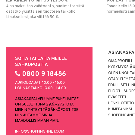
ILMAINEN TOIMITUS YLI 50 €
NOPEAT TOI
Aina maksuton vaihtoehto, huolimatta siitä
Ennen kello 13.
ostatko yksittäisen tuotteen tai koko
normaalisti sa
tilauksellesi joka ylittää 50 €.
ASIAKASPA
SOITA TAI LAITA MEILLE
OMA PROFIILI
SÄHKÖPOSTIA
KYSYMYKSIÄ &
0800 9 18486
OLEN UNOHTAN
OTA YHTEYTT
AUKIOLOAJAT: 10.00 - 16.00
EDULLISET HI
LOUNASTAUKO 13.00 - 14.00
EHDOT - SHOP
EVÄSTEET
ASIAKASPALVELUMME PUHELIMITSE
HENKILÖTIETO
ON SULJETTUNA 29.6.–27.7. OTA
KUMPPANIKSI
MEIHIN YHTEYTTÄ SÄHKÖPOSTITSE
NIIN AUTAMME SINUA
SHOPPING4NE
MAHDOLLISIMMAN PIAN.
INFO@SHOPPING4NET.COM