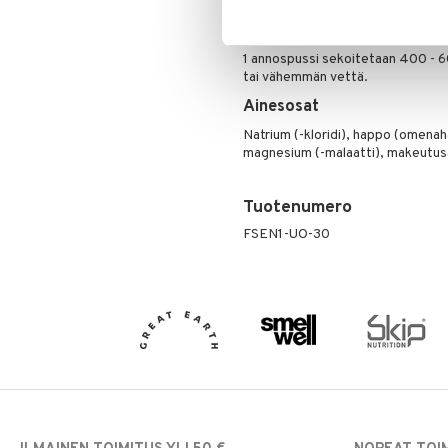
enemmän tai vähemmän vettä.
Annostus
1 annospussi sekoitetaan 400 - 
tai vähemmän vettä.
Ainesosat
Natrium (-kloridi), happo (omenaha
magnesium (-malaatti), makeutusai
Tuotenumero
FSEN1-UO-30