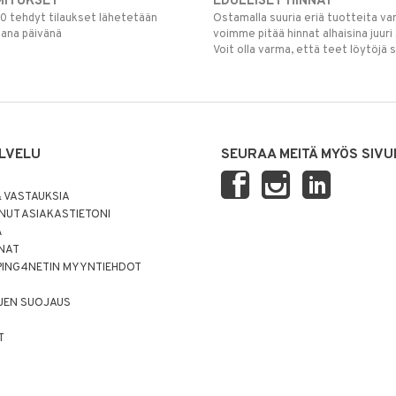
MITUKSET
EDULLISET HINNAT
00 tehdyt tilaukset lähetetään
Ostamalla suuria eriä tuotteita 
mana päivänä
voimme pitää hinnat alhaisina juuri
Voit olla varma, että teet löytöjä 
LVELU
SEURAA MEITÄ MYÖS SIVU
 VASTAUKSIA
UT ASIAKASTIETONI
Ä
NNAT
PING4NETIN MYYNTIEHDOT
JEN SUOJAUS
T