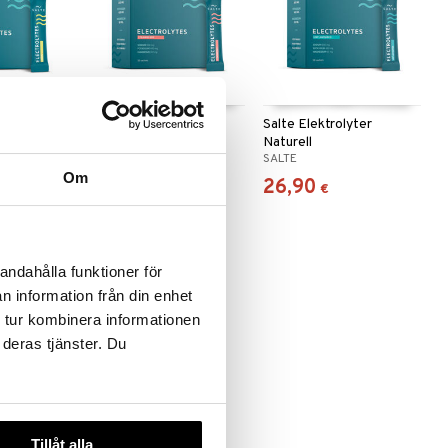
yter Citron
Salte Elektrolyter
Salte Elektrolyter
Jordgubb
Naturell
SALTE
SALTE
Om
26,90
26,90
€
€
andahålla funktioner för
n information från din enhet
 tur kombinera informationen
 deras tjänster. Du
Tillåt alla