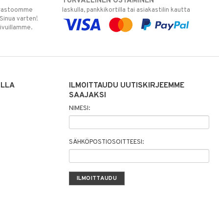
TURVALLINEN OSTAMINEN
varastoomme
laskulla, pankkikortilla tai asiakastilin kautta
 Sinua varten!
sivuillamme.
ILLA
ILMOITTAUDU UUTISKIRJEEMME
SAAJAKSI
NIMESI:
SÄHKÖPOSTIOSOITTEESI: