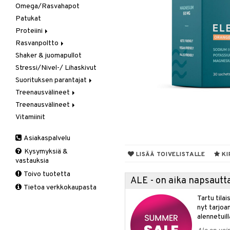
Omega/Rasvahapot
Gainer
Patukat
Kreatiini
Proteiini
Muut
Rasvanpoltto
Heraproteiini
Shaker & juomapullot
Sekoitettu proteiini
Kapselit/Tabletit
Stressi/Nivel-/ Lihaskivut
Soija- & Munaproteiini
Suorituksen parantajat
Treenausvälineet
Kreatiini
Treenausvälineet
Muut
Kuntoilu
Vitamiinit
Pre-Workout
Oheistarvikkeet
Kävelysauvat
Voima
Muut tuotteet
Asiakaspalvelu
Tuki ja suoja
Kysymyksiä &
Kyynärpää
LISÄÄ TOIVELISTALLE
KI
vastauksia
Nilkka
Toivo tuotetta
Pohkeet
ALE - on aika napsautta
Tietoa verkkokaupasta
Polvi
Tartu tila
Ranne
nyt tarjoa
alennetuill