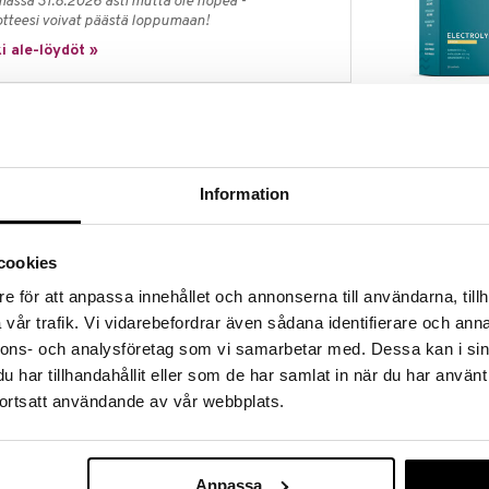
massa 31.8.2026 asti mutta ole nopea -
otteesi voivat päästä loppumaan!
i ale-löydöt »
Salte Elektrol
ärkeimmät elektrolyytit suurempina määrinä: 800 mg
mg magnesiumia, ilman lisättyä sokeria.
SALTE
Information
tamaan elektrolyyttitasapaino ja parantamaan
26,90
€
 optimaalinen aktiiviseen elämäntapaan ja
 jälkeen harjoittelun, korkeissa lämpötiloissa kesällä
väsyneeksi. Kokeile myös saunomisen tai muun
cookies
e för att anpassa innehållet och annonserna till användarna, tillh
ospussissa, joten ne on helppo ottaa mukaan
vår trafik. Vi vidarebefordrar även sådana identifierare och anna
nnons- och analysföretag som vi samarbetar med. Dessa kan i sin
lihastoimintaa
har tillhandahållit eller som de har samlat in när du har använt
 energiantuotantoa
ortsatt användande av vår webbplats.
yttitasapainoa
än väsymystä ja uupumusta
elsiinin makuinen. Maku säädetään käyttämällä
Anpassa