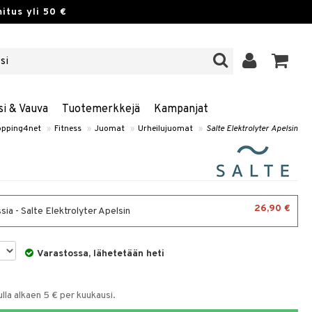
itus yli 50 €
si & Vauva
Tuotemerkkejä
Kampanjat
opping4net
»
Fitness
»
Juomat
»
Urheilujuomat
»
Salte Elektrolyter Apelsin
26,90 €
ia - Salte Elektrolyter Apelsin
Varastossa, lähetetään heti
la alkaen 5 € per kuukausi.