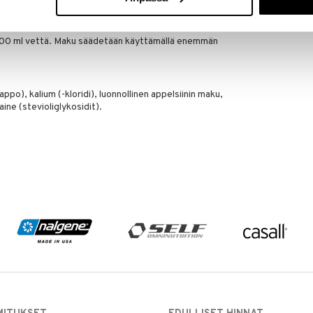
600 ml vettä. Maku säädetään käyttämällä enemmän
ppo), kalium (-kloridi), luonnollinen appelsiinin maku,
ne (stevioliglykosidit).