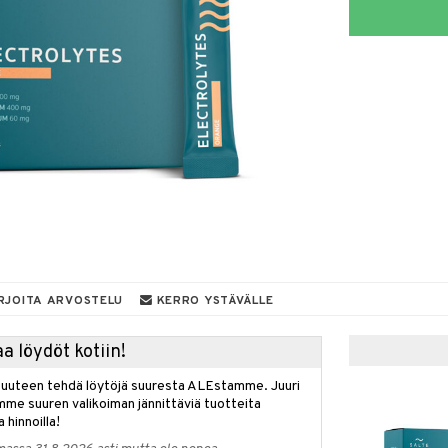
RJOITA ARVOSTELU
KERRO YSTÄVÄLLE
a löydöt kotiin!
isuuteen tehdä löytöjä suuresta ALEstamme. Juuri
mme suuren valikoiman jännittäviä tuotteita
a hinnoilla!