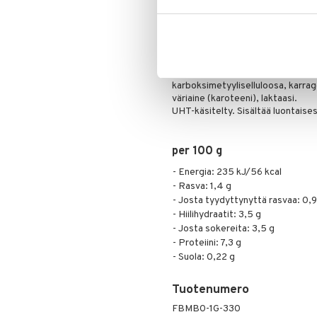
Tuote on juomavalmis ja se tulee ra
hyvin viilennettynä. Avaamaton 
avattu pakkaus tulee säilyttää jää
Ainesosat
MAITO, vesi, MAITOproteiini, kaaka
karboksimetyyliselluloosa, karrag
väriaine (karoteeni), laktaasi.
UHT-käsitelty. Sisältää luontaises
per 100 g
- Energia: 235 kJ/56 kcal
- Rasva: 1,4 g
- Josta tyydyttynyttä rasvaa: 0,9
- Hiilihydraatit: 3,5 g
- Josta sokereita: 3,5 g
- Proteiini: 7,3 g
- Suola: 0,22 g
Tuotenumero
FBMB0-1G-330