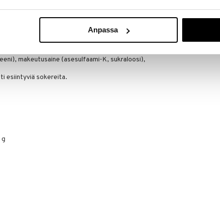
vistaa hyvin ennen tarjoilua. Tarjoillaan mieluiten
BAREBELLS
pakkaus voidaan säilyttää huoneenlämmössä, mutta
2,91
€
kaapissa ja kuluttaa 24 tunnin kuluessa.
Anpassa
ovoi, aromi (banaani), stabilointiaine (selluloosa,
eeni), makeutusaine (asesulfaami-K, sukraloosi),
ti esiintyviä sokereita.
 g