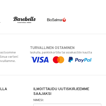
TURVALLINEN OSTAMINEN
varastoomme
laskulla, pankkikortilla tai asiakastilin kautta
 Sinua varten!
sivuillamme.
ILLA
ILMOITTAUDU UUTISKIRJEEMME
SAAJAKSI
NIMESI: