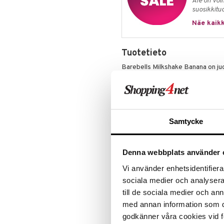
Ale on voi
suosikkitu
Näe kaikk
Tuotetieto
Barebells Milkshake Banana on juo
täysin laktoositon eikä sisällä lis
joka etsit proteiinipitoista välip
Pirtelöllä on pehmeä ja kermaine
pullossa.
Ominaisuudet
Samtycke
Korkea proteiinipitoisuus:
S
ylläpitämään ja lisäämään lih
Denna webbplats använder 
Laktoositon:
Sopii laktoosi-in
Vi använder enhetsidentifierar
Ei lisättyä sokeria:
Makeutet
minimissä.
sociala medier och analysera 
Juomavalmis:
Toiminnallinen
till de sociala medier och a
kuntosalille.
med annan information som du 
Käyttö
godkänner våra cookies vid f