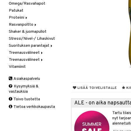
Omega/Rasvahapot
Gainer
Patukat
Kreatiini
Proteiini
Muut
Rasvanpoltto
Heraproteiini
Shaker & juomapullot
Sekoitettu proteiini
Kapselit/Tabletit
Stressi/Nivel-/ Lihaskivut
Soija- & Munaproteiini
Suorituksen parantajat
Treenausvälineet
Kreatiini
Treenausvälineet
Muut
Kuntoilu
Vitamiinit
Pre-Workout
Oheistarvikkeet
Kävelysauvat
Voima
Muut tuotteet
Asiakaspalvelu
Tuki ja suoja
Kysymyksiä &
Kyynärpää
LISÄÄ TOIVELISTALLE
KI
vastauksia
Nilkka
Toivo tuotetta
Pohkeet
ALE - on aika napsautta
Tietoa verkkokaupasta
Polvi
Tartu tila
Ranne
nyt tarjoa
alennetuill