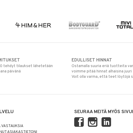
MITUKSET
EDULLISET HINNAT
00 tehdyt tilaukset lähetetään
Ostamalla suuria eriä tuotteita 
mana päivänä
voimme pitää hinnat alhaisina juuri
Voit olla varma, että teet löytöjä 
LVELU
SEURAA MEITÄ MYÖS SIVU
 VASTAUKSIA
UT ASIAKASTIETONI