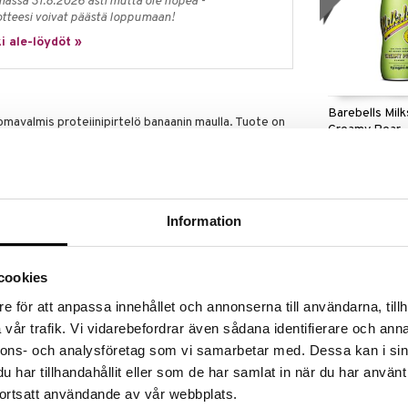
massa 31.8.2026 asti mutta ole nopea -
otteesi voivat päästä loppumaan!
i ale-löydöt »
Barebells Mil
mavalmis proteiinipirtelö banaanin maulla. Tuote on
Creamy Pear
ättyä sokeria, mikä tekee siitä vaihtoehdon sinulle,
BAREBELLS
alaa tai palautumisherkkua harjoittelun yhteyteen.
2,91
n koostumus ja se toimitetaan uudelleensuljettavassa
€
Information
isältää 24 g proteiinia per pullo, mikä auttaa
asmassaa.
cookies
toleranteille henkilöille.
e för att anpassa innehållet och annonserna till användarna, tillh
tu makeutusaineilla sokeripitoisuuden pitämiseksi
vår trafik. Vi vidarebefordrar även sådana identifierare och anna
 pakkaus, joka on helppo ottaa mukaan matkalle tai
nnons- och analysföretag som vi samarbetar med. Dessa kan i sin
har tillhandahållit eller som de har samlat in när du har använt
Barebells Mil
ortsatt användande av vår webbplats.
Chocolate