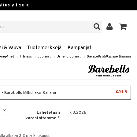
itus yli 50 €
si & Vauva
Tuotemerkkejä
Kampanjat
ping4net
»
Fitness
»
Juomat
»
Urheilujuomat
»
Barebells Milkshake Banana
2,91 €
 - Barebells Milkshake Banana
Lähetetään
7.8.2026
varastoltamme
*
la alkaen 3 € per kuukausi.