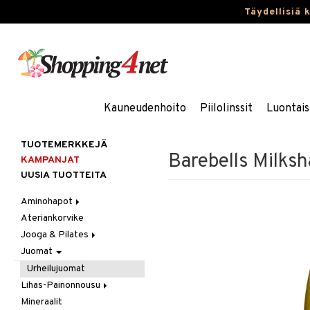
Täydellisiä 
Kauneudenhoito
Piilolinssit
Luontais
TUOTEMERKKEJÄ
Barebells Milks
KAMPANJAT
UUSIA TUOTTEITA
Aminohapot
Ateriankorvike
Jauhe/Juoma
Jooga & Pilates
Kapselit/Tabletit
Juomat
Matot
Oheistarvikkeet
Urheilujuomat
Lihas-Painonnousu
Mineraalit
Aminohappo