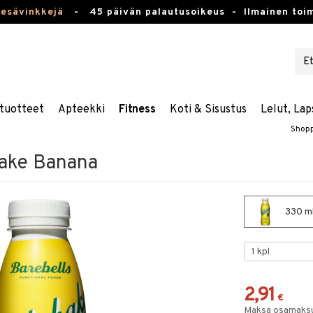
kesävinkkejä
-
45 päivän palautusoikeus -
Ilmainen toim
tuotteet
Apteekki
Fitness
Koti & Sisustus
Lelut, Lap
Shop
hake Banana
330 ml
2,91
€
Maksa osamaksul