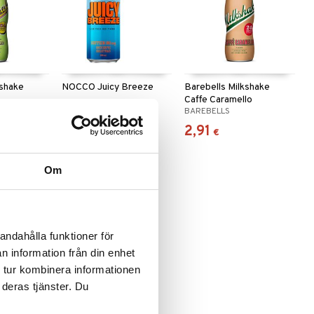
kshake
NOCCO Juicy Breeze
Barebells Milkshake
Caffe Caramello
NOCCO
BAREBELLS
2,09
2,91
(
2,49
€
)
€
€
Om
andahålla funktioner för
n information från din enhet
 tur kombinera informationen
 deras tjänster. Du
kshake