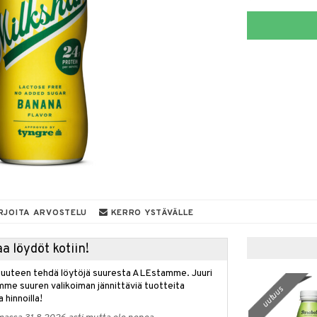
RJOITA ARVOSTELU
KERRO YSTÄVÄLLE
a löydöt kotiin!
isuuteen tehdä löytöjä suuresta ALEstamme. Juuri
mme suuren valikoiman jännittäviä tuotteita
uutuus
a hinnoilla!