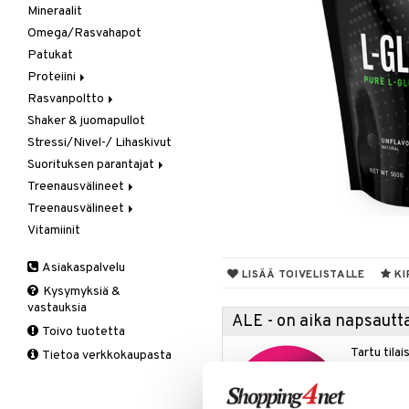
Mineraalit
Aminohappo
Omega/Rasvahapot
Gainer
Patukat
Kreatiini
Proteiini
Muut
Rasvanpoltto
Heraproteiini
Shaker & juomapullot
Sekoitettu proteiini
Kapselit/Tabletit
Stressi/Nivel-/ Lihaskivut
Soija- & Munaproteiini
Suorituksen parantajat
Treenausvälineet
Kreatiini
Treenausvälineet
Muut
Kuntoilu
Vitamiinit
Pre-Workout
Oheistarvikkeet
Kävelysauvat
Voima
Muut tuotteet
Asiakaspalvelu
Tuki ja suoja
LISÄÄ TOIVELISTALLE
KI
Kysymyksiä &
Kyynärpää
vastauksia
Nilkka
ALE - on aika napsautta
Toivo tuotetta
Pohkeet
Tartu tila
Tietoa verkkokaupasta
Polvi
nyt tarjoa
Ranne
alennetuill