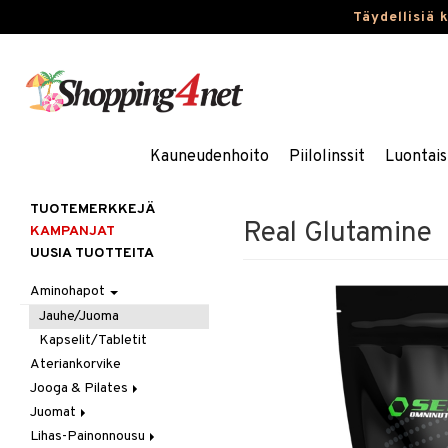
Täydellisiä 
Kauneudenhoito
Piilolinssit
Luontais
TUOTEMERKKEJÄ
Real Glutamine
KAMPANJAT
UUSIA TUOTTEITA
Aminohapot
Jauhe/Juoma
Kapselit/Tabletit
Ateriankorvike
Jooga & Pilates
Juomat
Matot
Lihas-Painonnousu
Oheistarvikkeet
Urheilujuomat