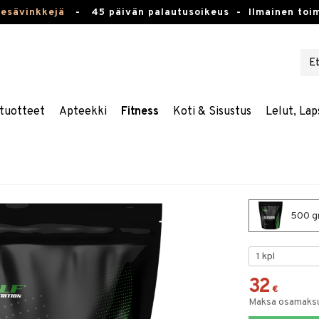
kesävinkkejä
-
45 päivän palautusoikeus -
Ilmainen toim
tuotteet
Apteekki
Fitness
Koti & Sisustus
Lelut, Lap
500 gr
32
€
Maksa osamaksul