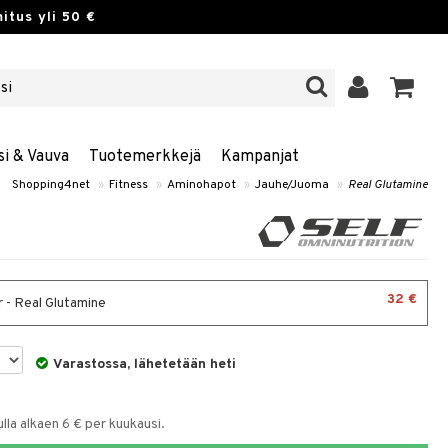
itus yli 50 €
si & Vauva
Tuotemerkkejä
Kampanjat
Shopping4net
»
Fitness
»
Aminohapot
»
Jauhe/Juoma
»
Real Glutamine
32 €
 - Real Glutamine
Varastossa, lähetetään heti
la alkaen 6 € per kuukausi.