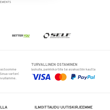
LEMENTS
TURVALLINEN OSTAMINEN
varastoomme
laskulla, pankkikortilla tai asiakastilin kautta
 Sinua varten!
sivuillamme.
ILLA
ILMOITTAUDU UUTISKIRJEEMME