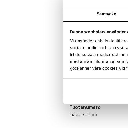
Ale on voi
suosikkitu
Näe kaikk
Samtycke
Tuotetieto
Denna webbplats använder 
Glutamiini on tärkeä aminohappo 
Vi använder enhetsidentifierar
aminohapoista. Glutamiinia kuluu 
sociala medier och analysera 
saada lisää ravintolisän muodossa.
immuunisysteemin heikentymiseen 
till de sociala medier och a
valmistamiseen. Parantaa epäsuor
med annan information som du 
Annostus
godkänner våra cookies vid f
1-2 tl päivittäin tai tarpeen muk
Ainesosat
Sisältö: L-Glutamiini (100%).
Tuotenumero
FRGL3-S3-500