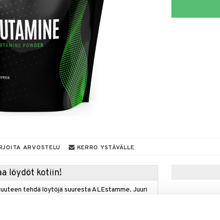
RJOITA ARVOSTELU
KERRO YSTÄVÄLLE
a löydöt kotiin!
isuuteen tehdä löytöjä suuresta ALEstamme. Juuri
mme suuren valikoiman jännittäviä tuotteita
a hinnoilla!