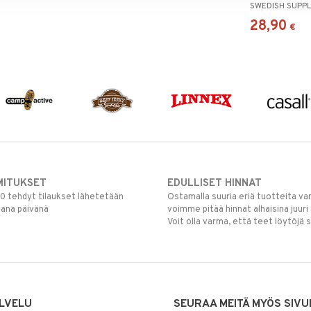
SWEDISH SUPP
28,90
€
MITUKSET
EDULLISET HINNAT
00 tehdyt tilaukset lähetetään
Ostamalla suuria eriä tuotteita 
mana päivänä
voimme pitää hinnat alhaisina juuri
Voit olla varma, että teet löytöjä 
LVELU
SEURAA MEITÄ MYÖS SIVU