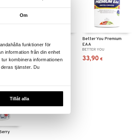
Om
Amino Taurine
Better You Premium
EAA
andahålla funktioner för
ITION
SELF OMNINUTRITION
BETTER YOU
n information från din enhet
16,90
33,90
€
€
 tur kombinera informationen
 deras tjänster. Du
Tillåt alla
Berry