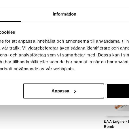
massa 31.8.2026 asti mutta ole nopea -
otteesi voivat päästä loppumaan!
i ale-löydöt »
Information
cookies
Tyrosine
joka lihaksessa tekee 50-60% vapaista
e för att anpassa innehållet och annonserna till användarna, tillh
vaatimassa treenauksessa ja sitä tarvitsee siksi
SELF OMNINUTR
vår trafik. Vi vidarebefordrar även sådana identifierare och anna
 Liian alhainen pitoisuus voi johtaa
20,90
koska glutamiinia tarvitaan glutationin
€
nnons- och analysföretag som vi samarbetar med. Dessa kan i sin
asti suorituskykyä ja proteiinimetabolismia.
har tillhandahållit eller som de har samlat in när du har använt
ortsatt användande av vår webbplats.
aan. Sekoitetaan veteen, mehuun tai urheilujuomaan.
Anpassa
EAA Engine - 
Bomb