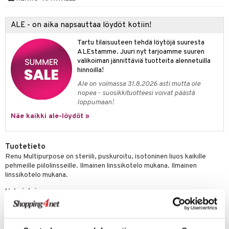
ALE - on aika napsauttaa löydöt kotiin!
Tartu tilaisuuteen tehdä löytöjä suuresta
ALEstamme. Juuri nyt tarjoamme suuren
valikoiman jännittäviä tuotteita alennetuilla
hinnoilla!
Ale on voimassa 31.8.2026 asti mutta ole
nopea - suosikkituotteesi voivat päästä
loppumaan!
Näe kaikki ale-löydöt »
Tuotetieto
Renu Multipurpose on steriili, puskuroitu, isotoninen liuos kaikille
pehmeille piilolinsseille. Ilmainen linssikotelo mukana. Ilmainen
linssikotelo mukana.
Valmistaja
Bausch & Lomb
Pakkaus
360 ml/pullo