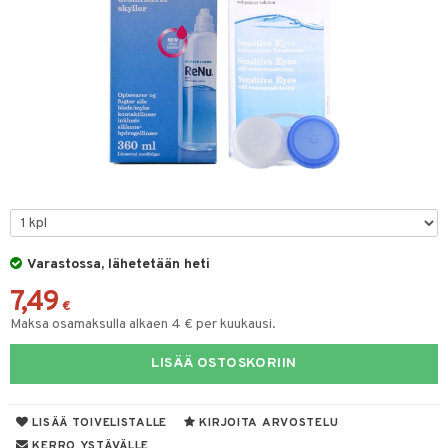
linssit
inssit
inssit
sinesteet
t
sit
t
Varastossa, lähetetään heti
7,49
spalvelu
€
Maksa osamaksulla alkaen 4 € per kuukausi.
ksiä & vastauksia
LISÄÄ OSTOSKORIIN
tuotetta
 verkkokaupasta
LISÄÄ TOIVELISTALLE
KIRJOITA ARVOSTELU
KERRO YSTÄVÄLLE