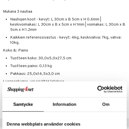
Mukana 3 nauhaa
Nauhojen koot - kevyt: L 30cm x B 5cm x H 0.6mm |
keskivoimakas: L 30cm x B x 5cm x H 1mm | voimakas: L 30cm x B
5cm x H 1.2mm
Kaikkien referenssivastus - kevyt: 4kg, keskivahva: 7kg, vahva:
10kg.
Koko &: Paino
Tuotteen koko: 30,0x5,0x27,5 cm
Tuotteen paino: 0,13 kg
Pakkaus: 25,0x14,5x3,0 cm
Luonnonkumia, voi sisältää lateksia
Tuotenumero
Samtycke
Information
Om
FCA03-C9-1-XX-PI
Suositut tuotteet
Denna webbplats använder cookies