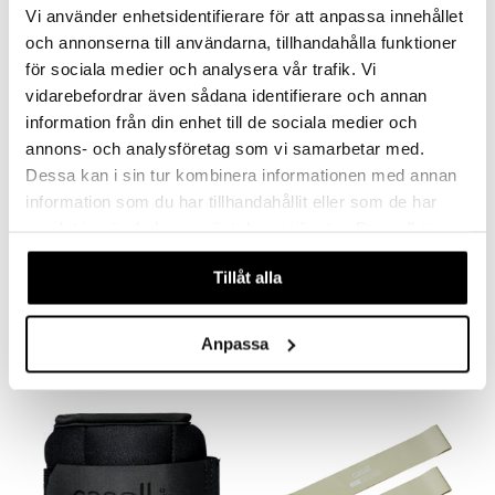
Vi använder enhetsidentifierare för att anpassa innehållet
och annonserna till användarna, tillhandahålla funktioner
för sociala medier och analysera vår trafik. Vi
vidarebefordrar även sådana identifierare och annan
information från din enhet till de sociala medier och
annons- och analysföretag som vi samarbetar med.
Dessa kan i sin tur kombinera informationen med annan
information som du har tillhandahållit eller som de har
samlat in när du har använt deras tjänster. Du godkänner
våra cookies vid fortsatt användande av vår webbplats.
AB roller
Casall Flex Band Hard
CASALL
CASALL
Tillåt alla
23,90
15,90
€
€
Anpassa