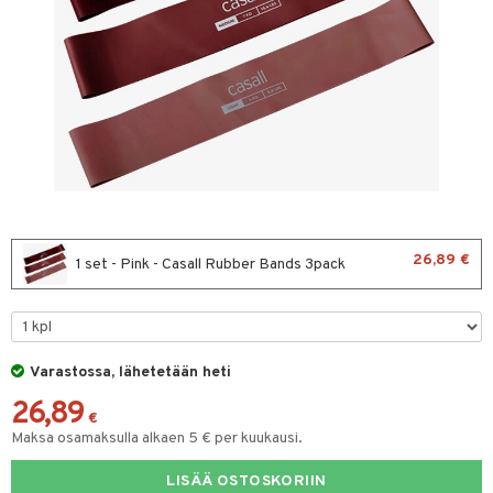
ltto
teiini
 juomapullot
ttu proteiini
t/Tabletit
ivel-/ Lihaskivut
& Munaproteiini
sen parantajat
välineet
i
u
26,89 €
1 set - Pink - Casall Rubber Bands 3pack
rkout
rvikkeet
Varastossa, lähetetään heti
välineet
26,89
t
sauvat
€
Maksa osamaksulla alkaen 5 € per kuukausi.
uotteet
spalvelu
LISÄÄ OSTOSKORIIN