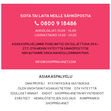
SOITA TAI LAITA MEILLE SÄHKÖPOSTIA
0800 9 18486
AUKIOLOAJAT: 10.00 - 16.00
LOUNASTAUKO 13.00 - 14.00
ASIAKASPALVELUMME PUHELIMITSE ON SULJETTUNA 29.6.–
27.7. OTA MEIHIN YHTEYTTÄ SÄHKÖPOSTITSE
NIIN AUTAMME SINUA MAHDOLLISIMMAN PIAN.
INFO@SHOPPING4NET.COM
ASIAKASPALVELU
OMA PROFIILI
KYSYMYKSIÄ & VASTAUKSIA
OLEN UNOHTANUT ASIAKASTIETONI
OTA YHTEYTTÄ
EDULLISET HINNAT
EHDOT - SHOPPING4NETIN MYYNTIEHDOT
EVÄSTEET
HENKILÖTIETOJEN SUOJAUS
KUMPPANIKSI
SHOPPING4NET