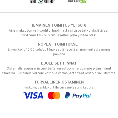
ILMAINEN TOIMITUS YLI 50 €
Aina maksuton vaihtoehto, huolimatta siitä ostatko yksittäisen
tuotteen tai koko tilauksellesi joka ylittää 50 €.
NOPEAT TOIMITUKSET
Ennen kello 13.00 tehdyt tilaukset lähetetään normaalisti samana
päivänä
EDULLISET HINNAT
Ostamalla suuria eriä tuotteita varastoomme voimme pitää hinnat
alhaisina juuri Sinua varten! Voit olla varma, että teet löytöjä sivuillamme.
TURVALLINEN OSTAMINEN
laskulla, pankkikortilla tai asiakastilin kautta