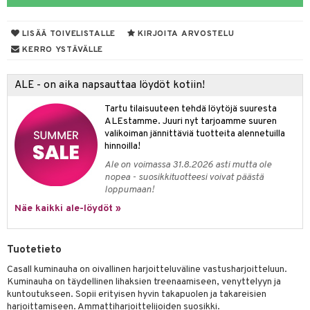
 suoja
ksiä & vastauksia
närpää
LISÄÄ TOIVELISTALLE
KIRJOITA ARVOSTELU
tuotetta
kka
KERRO YSTÄVÄLLE
 verkkokaupasta
keet
ALE - on aika napsauttaa löydöt kotiin!
vi
Tartu tilaisuuteen tehdä löytöjä suuresta
nne
ALEstamme. Juuri nyt tarjoamme suuren
valikoiman jännittäviä tuotteita alennetuilla
hinnoilla!
Ale on voimassa 31.8.2026 asti mutta ole
nopea - suosikkituotteesi voivat päästä
loppumaan!
Näe kaikki ale-löydöt »
Tuotetieto
Casall kuminauha on oivallinen harjoitteluväline vastusharjoitteluun.
Kuminauha on täydellinen lihaksien treenaamiseen, venyttelyyn ja
kuntoutukseen. Sopii erityisen hyvin takapuolen ja takareisien
harjoittamiseen. Ammattiharjoittelijoiden suosikki.