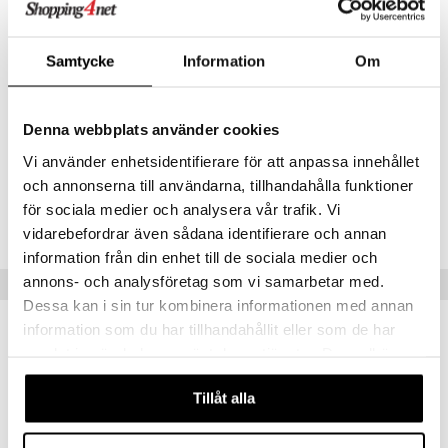
tekstiilistä, jossa on lämpöä heijastavat ominaisuudet. Tekstiilissä
yhdistyvät synergisesti vanha kiinalainen kokemustieto ja moderni
tieteellinen tekstiiliteknologia. Valmistusvaiheessa ovat
Samtycke
Information
Om
keraamiikkapartikkelit sulautettu mukaan polyesteri- tai
polypropyleenikuituihin. Kun kehonlämpö lämmittää kuiduissa olevia
keramiikkapartikkeleita, lämpö heijastuu takasin pitkäaaltoisena
lämpösäteilynä, pitkinä infrapuna-aaltoina, mikä kiihdyttää tehokkaasti
Denna webbplats använder cookies
verenkiertoa tekstiilin alla olevassa kudoksessa.
Vi använder enhetsidentifierare för att anpassa innehållet
och annonserna till användarna, tillhandahålla funktioner
Tuotenumero
för sociala medier och analysera vår trafik. Vi
FA002-CJ-L-XX-SV
vidarebefordrar även sådana identifierare och annan
information från din enhet till de sociala medier och
annons- och analysföretag som vi samarbetar med.
Vinkkejä sinulle
Dessa kan i sin tur kombinera informationen med annan
information som du har tillhandahållit eller som de har
samlat in när du har använt deras tjänster. Du godkänner
våra cookies vid fortsatt användande av vår webbplats.
Tillåt alla