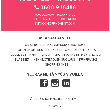
SOITA TAI LAITA MEILLE SÄHKÖPOSTIA
0800 9 18486
AUKIOLOAJAT: 10.00 - 16.00
LOUNASTAUKO 13.00 - 14.00
INFO@SHOPPING4NET.COM
ASIAKASPALVELU
OMA PROFIILI
KYSYMYKSIÄ & VASTAUKSIA
OLEN UNOHTANUT ASIAKASTIETONI
OTA YHTEYTTÄ
EDULLISET HINNAT
EHDOT - SHOPPING4NETIN MYYNTIEHDOT
EVÄSTEET
HENKILÖTIETOJEN SUOJAUS
KUMPPANIKSI
SHOPPING4NET
SEURAA MEITÄ MYÖS SIVUILLA
© 2026 SHOPPING4NET
•
SITEMAP
SUOMI