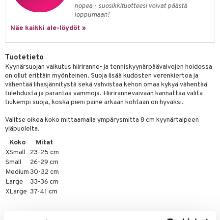
nopea - suosikkituotteesi voivat päästä
loppumaan!
Näe kaikki ale-löydöt »
Tuotetieto
Kyynärsuojan vaikutus hiiriranne- ja tenniskyynärpäävaivojen hoidossa
on ollut erittäin myönteinen. Suoja lisää kudosten verenkiertoa ja
vähentää lihasjännitystä sekä vahvistaa kehon omaa kykyä vähentää
tulehdusta ja parantaa vammoja. Hiirirannevaivaan kannattaa valita
tiukempi suoja, koska pieni paine arkaan kohtaan on hyväksi.
Valitse oikea koko mittaamalla ympärysmitta 8 cm kyynärtaipeen
yläpuolelta.
Koko
Mitat
XSmall
23-25 cm
Small
26-29 cm
Medium
30-32 cm
Large
33-36 cm
XLarge
37-41 cm
Back on Trackin lihas- ja nivelsuojat ovat valmistetut funktionaalisesta