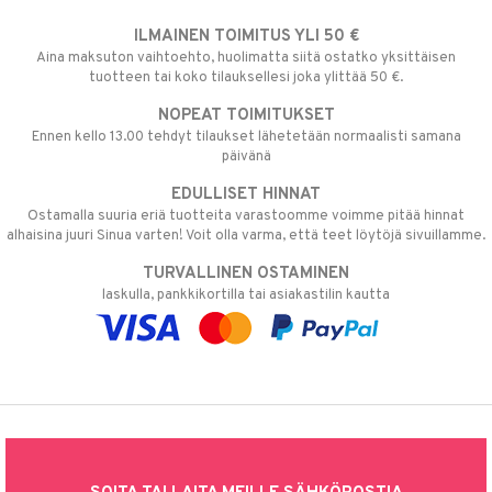
ILMAINEN TOIMITUS YLI 50 €
Aina maksuton vaihtoehto, huolimatta siitä ostatko yksittäisen
tuotteen tai koko tilauksellesi joka ylittää 50 €.
NOPEAT TOIMITUKSET
Ennen kello 13.00 tehdyt tilaukset lähetetään normaalisti samana
päivänä
EDULLISET HINNAT
Ostamalla suuria eriä tuotteita varastoomme voimme pitää hinnat
alhaisina juuri Sinua varten! Voit olla varma, että teet löytöjä sivuillamme.
TURVALLINEN OSTAMINEN
laskulla, pankkikortilla tai asiakastilin kautta