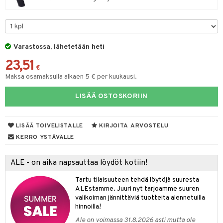
vi
nne
Varastossa, lähetetään heti
t
23,51
€
spalvelu
Maksa osamaksulla alkaen 5 € per kuukausi.
ksiä & vastauksia
LISÄÄ OSTOSKORIIN
tuotetta
LISÄÄ TOIVELISTALLE
KIRJOITA ARVOSTELU
 verkkokaupasta
KERRO YSTÄVÄLLE
ALE - on aika napsauttaa löydöt kotiin!
Tartu tilaisuuteen tehdä löytöjä suuresta
ALEstamme. Juuri nyt tarjoamme suuren
valikoiman jännittäviä tuotteita alennetuilla
hinnoilla!
Ale on voimassa 31.8.2026 asti mutta ole