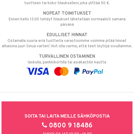
tuotteen tai koko tilauksellesi joka ylittää 50 €.
NOPEAT TOIMITUKSET
Ennen kello 13.00 tehdyt tilaukset lähetetään normaalisti samana
päivänä
EDULLISET HINNAT
Ostamalla suuria eriä tuotteita varastoomme voimme pitää hinnat
alhaisina juuri Sinua varten! Voit olla varma, että teet löytöjä sivuillamme.
TURVALLINEN OSTAMINEN
laskulla, pankkikortilla tai asiakastilin kautta
SOITA TAI LAITA MEILLE SÄHKÖPOSTIA
0800 9 18486