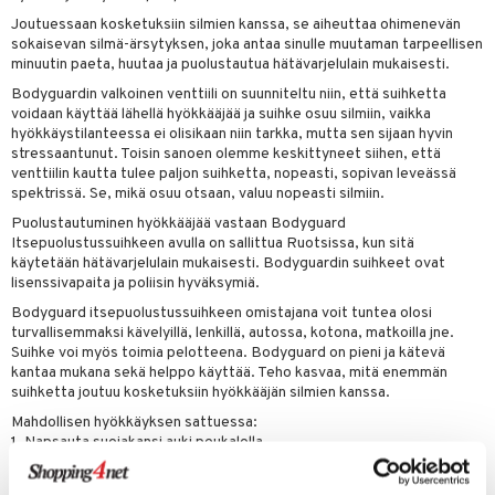
Joutuessaan kosketuksiin silmien kanssa, se aiheuttaa ohimenevän
sokaisevan silmä-ärsytyksen, joka antaa sinulle muutaman tarpeellisen
minuutin paeta, huutaa ja puolustautua hätävarjelulain mukaisesti.
Bodyguardin valkoinen venttiili on suunniteltu niin, että suihketta
voidaan käyttää lähellä hyökkääjää ja suihke osuu silmiin, vaikka
hyökkäystilanteessa ei olisikaan niin tarkka, mutta sen sijaan hyvin
stressaantunut. Toisin sanoen olemme keskittyneet siihen, että
venttiilin kautta tulee paljon suihketta, nopeasti, sopivan leveässä
spektrissä. Se, mikä osuu otsaan, valuu nopeasti silmiin.
Puolustautuminen hyökkääjää vastaan Bodyguard
Itsepuolustussuihkeen avulla on sallittua Ruotsissa, kun sitä
käytetään hätävarjelulain mukaisesti. Bodyguardin suihkeet ovat
lisenssivapaita ja poliisin hyväksymiä.
Bodyguard itsepuolustussuihkeen omistajana voit tuntea olosi
turvallisemmaksi kävelyillä, lenkillä, autossa, kotona, matkoilla jne.
Suihke voi myös toimia pelotteena. Bodyguard on pieni ja kätevä
kantaa mukana sekä helppo käyttää. Teho kasvaa, mitä enemmän
suihketta joutuu kosketuksiin hyökkääjän silmien kanssa.
Mahdollisen hyökkäyksen sattuessa:
1. Napsauta suojakansi auki peukalolla.
2. Suuntaa purkin suutin hyökkääjän kasvoja ja silmiä kohti ja suihkuta
koko purkin sisältö.