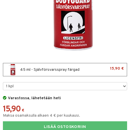
ltto
teiini
 juomapullot
ttu proteiini
t/Tabletit
ivel-/ Lihaskivut
& Munaproteiini
sen parantajat
välineet
i
u
15,90 €
45 ml - Självförsvarsspray färgad
rkout
arvikkeet
Varastossa, lähetetään heti
välineet
15,90
t
sauvat
€
Maksa osamaksulla alkaen 4 € per kuukausi.
uotteet
spalvelu
LISÄÄ OSTOSKORIIN