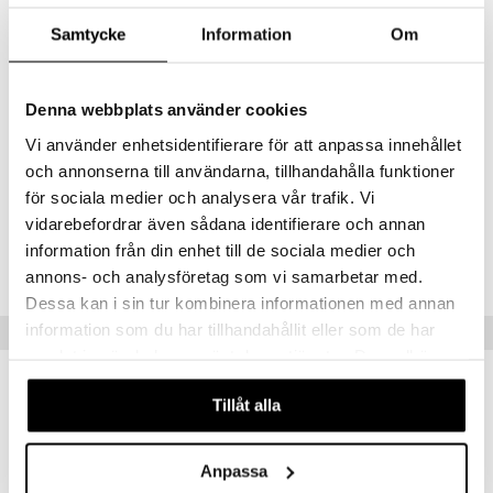
Tekniset tiedot
Samtycke
Information
Om
Lisenssivapaa: kyllä.
Kantama: jopa 2 metriä.
Sisältö: isopropyylialkoholi, ympäristöystävällinen ponneaine,
väriaineet ym.
Denna webbplats använder cookies
Tilavuus: 45 ml.
Korkeus: 80 mm.
Vi använder enhetsidentifierare för att anpassa innehållet
Leveys: 34 mm.
och annonserna till användarna, tillhandahålla funktioner
Ympärysmitta: 115 mm.
för sociala medier och analysera vår trafik. Vi
vidarebefordrar även sådana identifierare och annan
Tuotenumero
information från din enhet till de sociala medier och
FXADD-17-45
annons- och analysföretag som vi samarbetar med.
Dessa kan i sin tur kombinera informationen med annan
information som du har tillhandahållit eller som de har
Vinkkejä sinulle
samlat in när du har använt deras tjänster. Du godkänner
våra cookies vid fortsatt användande av vår webbplats.
Tillåt alla
Anpassa