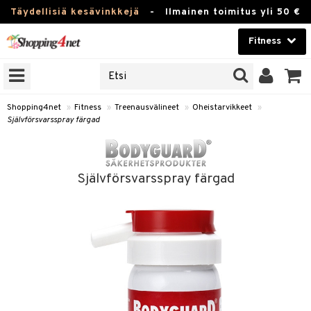
Täydellisiä kesävinkkejä
-
Ilmainen toimitus yli 50 €
Fitness
ERKKEJÄ
Kauneudenhoito
JAT
UOTTEITA
Piilolinssit
Shopping4net
»
Fitness
»
Treenausvälineet
»
Oheistarvikkeet
»
Självförsvarsspray färgad
Luontaistuotteet
pot
Apteekki
rvike
Juoma
Självförsvarsspray färgad
Pilates
t/Tabletit
Fitness
Koti & Sisustus
inonnousu
rvikkeet
ujuomat
Lelut, Lapsi & Vauva
t
appo
Tuotemerkkejä
asvahapot
Kampanjat
i