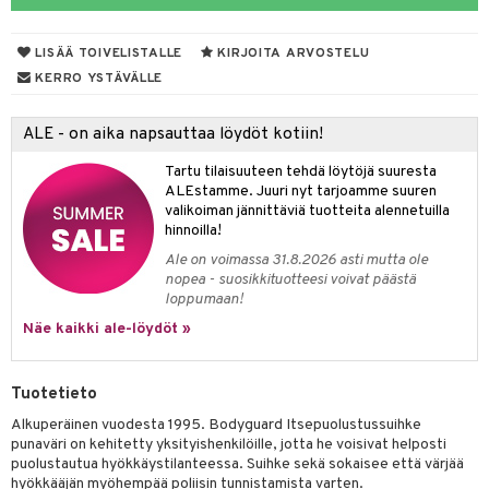
 suoja
ksiä & vastauksia
närpää
LISÄÄ TOIVELISTALLE
KIRJOITA ARVOSTELU
tuotetta
kka
KERRO YSTÄVÄLLE
 verkkokaupasta
keet
ALE - on aika napsauttaa löydöt kotiin!
vi
Tartu tilaisuuteen tehdä löytöjä suuresta
nne
ALEstamme. Juuri nyt tarjoamme suuren
valikoiman jännittäviä tuotteita alennetuilla
hinnoilla!
Ale on voimassa 31.8.2026 asti mutta ole
nopea - suosikkituotteesi voivat päästä
loppumaan!
Näe kaikki ale-löydöt »
Tuotetieto
Alkuperäinen vuodesta 1995. Bodyguard Itsepuolustussuihke
punaväri on kehitetty yksityishenkilöille, jotta he voisivat helposti
puolustautua hyökkäystilanteessa. Suihke sekä sokaisee että värjää
hyökkääjän myöhempää poliisin tunnistamista varten.