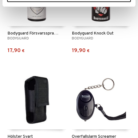
Bodyguard Försvarsspray färglös
Bodyguard Knock Out
BODYGUARD
BODYGUARD
17,90
19,90
€
€
Hölster Svart
Överfallslarm Screamer