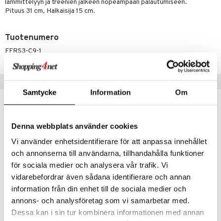
lämmittelyyn ja treenien jälkeen nopeampaan palautumiseen.
Pituus 31 cm, Halkaisija 15 cm.
Tuotenumero
FFRS3-C9-1
Suositut tuotteet
Samtycke
Information
Om
Denna webbplats använder cookies
Vi använder enhetsidentifierare för att anpassa innehållet
och annonserna till användarna, tillhandahålla funktioner
för sociala medier och analysera vår trafik. Vi
vidarebefordrar även sådana identifierare och annan
information från din enhet till de sociala medier och
annons- och analysföretag som vi samarbetar med.
Bodyguard Försvarsspray färglös
Bodyguard Knock Out
Dessa kan i sin tur kombinera informationen med annan
BODYGUARD
BODYGUARD