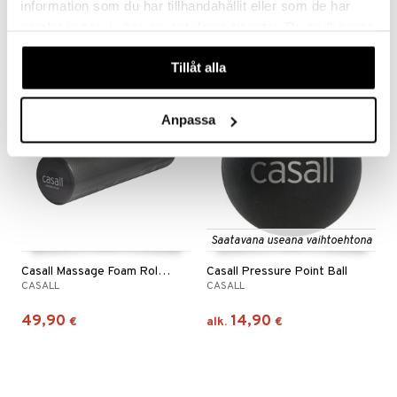
information som du har tillhandahållit eller som de har
17,90
19,90
€
€
samlat in när du har använt deras tjänster. Du godkänner
våra cookies vid fortsatt användande av vår webbplats.
Tillåt alla
Anpassa
Saatavana useana vaihtoehtona
Casall Massage Foam Roller Medium
Casall Pressure Point Ball
CASALL
CASALL
49,90
14,90
€
alk.
€