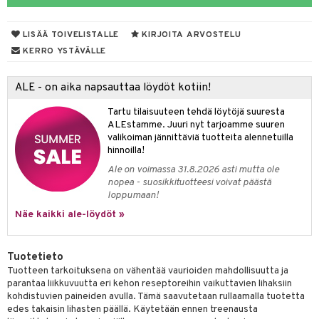
 suoja
ksiä & vastauksia
närpää
LISÄÄ TOIVELISTALLE
KIRJOITA ARVOSTELU
tuotetta
kka
KERRO YSTÄVÄLLE
 verkkokaupasta
keet
ALE - on aika napsauttaa löydöt kotiin!
vi
Tartu tilaisuuteen tehdä löytöjä suuresta
nne
ALEstamme. Juuri nyt tarjoamme suuren
valikoiman jännittäviä tuotteita alennetuilla
hinnoilla!
Ale on voimassa 31.8.2026 asti mutta ole
nopea - suosikkituotteesi voivat päästä
loppumaan!
Näe kaikki ale-löydöt »
Tuotetieto
Tuotteen tarkoituksena on vähentää vaurioiden mahdollisuutta ja
parantaa liikkuvuutta eri kehon reseptoreihin vaikuttavien lihaksiin
kohdistuvien paineiden avulla. Tämä saavutetaan rullaamalla tuotetta
edes takaisin lihasten päällä. Käytetään ennen treenausta