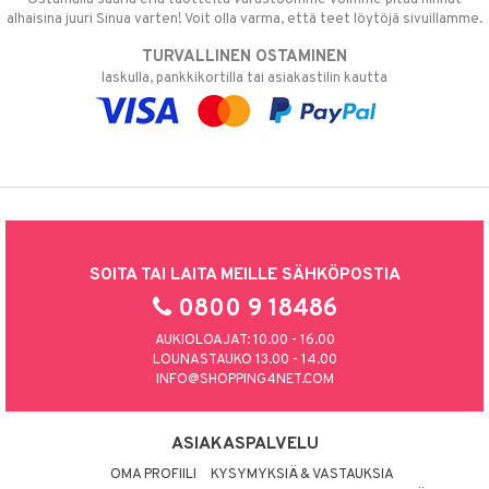
alhaisina juuri Sinua varten! Voit olla varma, että teet löytöjä sivuillamme.
TURVALLINEN OSTAMINEN
laskulla, pankkikortilla tai asiakastilin kautta
SOITA TAI LAITA MEILLE SÄHKÖPOSTIA
0800 9 18486
AUKIOLOAJAT: 10.00 - 16.00
LOUNASTAUKO 13.00 - 14.00
INFO@SHOPPING4NET.COM
ASIAKASPALVELU
OMA PROFIILI
KYSYMYKSIÄ & VASTAUKSIA