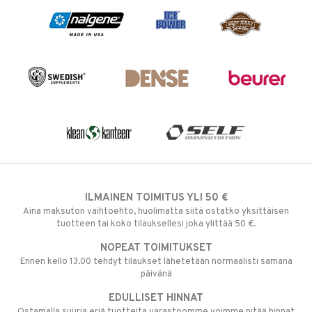
ILMAINEN TOIMITUS YLI 50 €
Aina maksuton vaihtoehto, huolimatta siitä ostatko yksittäisen
tuotteen tai koko tilauksellesi joka ylittää 50 €.
NOPEAT TOIMITUKSET
Ennen kello 13.00 tehdyt tilaukset lähetetään normaalisti samana
päivänä
EDULLISET HINNAT
Ostamalla suuria eriä tuotteita varastoomme voimme pitää hinnat