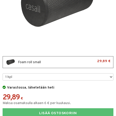
ltto
teiini
 juomapullot
ttu proteiini
t/Tabletit
ivel-/ Lihaskivut
& Munaproteiini
sen parantajat
välineet
i
u
29,89 €
Foam roll small
rkout
arvikkeet
Varastossa, lähetetään heti
välineet
29,89
t
sauvat
€
Maksa osamaksulla alkaen 6 € per kuukausi.
uotteet
spalvelu
LISÄÄ OSTOSKORIIN