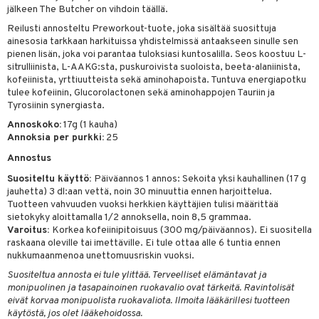
jälkeen The Butcher on vihdoin täällä.
Reilusti annosteltu Preworkout-tuote, joka sisältää suosittuja
ainesosia tarkkaan harkituissa yhdistelmissä antaakseen sinulle sen
pienen lisän, joka voi parantaa tuloksiasi kuntosalilla. Seos koostuu L-
sitrulliinista, L-AAKG:sta, puskuroivista suoloista, beeta-alaniinista,
kofeiinista, yrttiuutteista sekä aminohapoista. Tuntuva energiapotku
tulee kofeiinin, Glucorolactonen sekä aminohappojen Tauriin ja
Tyrosiinin synergiasta.
Annoskoko:
17g (1 kauha)
Annoksia per purkki:
25
Annostus
Suositeltu käyttö:
Päiväannos 1 annos: Sekoita yksi kauhallinen (17 g
jauhetta) 3 dl:aan vettä, noin 30 minuuttia ennen harjoittelua.
Tuotteen vahvuuden vuoksi herkkien käyttäjien tulisi määrittää
sietokyky aloittamalla 1/2 annoksella, noin 8,5 grammaa.
Varoitus:
Korkea kofeiinipitoisuus (300 mg/päiväannos). Ei suositella
raskaana oleville tai imettäville. Ei tule ottaa alle 6 tuntia ennen
nukkumaanmenoa unettomuusriskin vuoksi.
Suositeltua annosta ei tule ylittää. Terveelliset elämäntavat ja
monipuolinen ja tasapainoinen ruokavalio ovat tärkeitä. Ravintolisät
eivät korvaa monipuolista ruokavaliota. Ilmoita lääkärillesi tuotteen
käytöstä, jos olet lääkehoidossa.