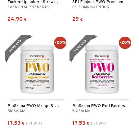
Fucked Up Joker - Strawberry
SELF Inject PWO Premium
SWEDISH SUPPLEMENTS
SELF OMNINUTRITION
24,90
29
€
€
kampanja
kampanja
-20%
-20%
BioSalma PWO Mango & Passionsfrukt
BioSalma PWO Red Berries
BIOSALMA
BIOSALMA
17,53
17,53
21,91
21,91
€
(
€
)
€
(
€
)