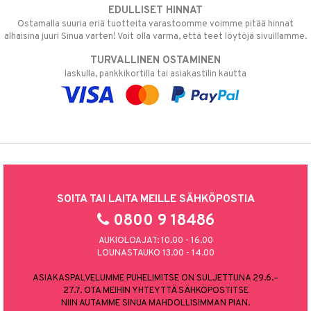
EDULLISET HINNAT
Ostamalla suuria eriä tuotteita varastoomme voimme pitää hinnat
alhaisina juuri Sinua varten! Voit olla varma, että teet löytöjä sivuillamme.
TURVALLINEN OSTAMINEN
laskulla, pankkikortilla tai asiakastilin kautta
SOITA TAI LAITA MEILLE SÄHKÖPOSTIA
0800 9 18486
AUKIOLOAJAT: 10.00 - 16.00
LOUNASTAUKO 13.00 - 14.00
ASIAKASPALVELUMME PUHELIMITSE ON SULJETTUNA 29.6.–
27.7. OTA MEIHIN YHTEYTTÄ SÄHKÖPOSTITSE
NIIN AUTAMME SINUA MAHDOLLISIMMAN PIAN.