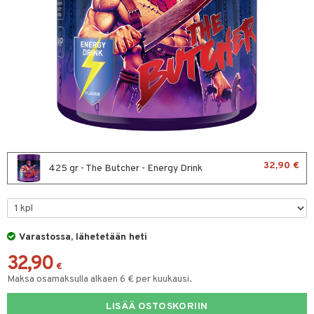
ltto
teiini
 juomapullot
ttu proteiini
t/Tabletit
ivel-/ Lihaskivut
& Munaproteiini
sen parantajat
i
32,90 €
425 gr - The Butcher - Energy Drink
rkout
välineet
Varastossa, lähetetään heti
välineet
u
32,90
t
rvikkeet
sauvat
€
Maksa osamaksulla alkaen 6 € per kuukausi.
uotteet
spalvelu
LISÄÄ OSTOSKORIIN