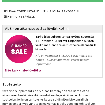
 suoja
ksiä & vastauksia
närpää
LISÄÄ TOIVELISTALLE
KIRJOITA ARVOSTELU
tuotetta
kka
KERRO YSTÄVÄLLE
 verkkokaupasta
keet
ALE - on aika napsauttaa löydöt kotiin!
vi
Tartu tilaisuuteen tehdä löytöjä suuresta
nne
ALEstamme. Juuri nyt tarjoamme suuren
valikoiman jännittäviä tuotteita alennetuilla
hinnoilla!
Ale on voimassa 31.8.2026 asti mutta ole
nopea - suosikkituotteesi voivat päästä
loppumaan!
Näe kaikki ale-löydöt »
Tuotetieto
Swedish Supplements on pitkään kerännyt tieteellistä tietoa
ainesosien keskinäisestä vaikutuksesta ja siitä, miten luodaan
tuotteita, joilla on tuntuva vaikutus sekä miten biokemiallisia
mekanismeja hyödynnetään maksimaalisesti. Vuosien kehitystyön