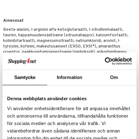
Ainesosat
Beeta-alaniini, l-arginiini alfa-ketoglutaraatti, l-sitrulliinimalaatti,
tauriini, happamuudensäätöaine (sitruunahappo), kalsiumfosfaatti,
koliinibitartraatti, magnesiumsitraatti, natriumkloridi, aromit, l-
tyrosiini, kofeiini, makeutusaineet (E950, E951*), amaranthus
cruentus, paakkuuntumisenestoaine (piidioksidi), askorbiinihappo,
kaliumsitraatti, glukuronolaktoni, väriaine (punajuuripunainen E 162),
nikotiinihappo. *Sisältää fenyylialaniinin lähteen.
Sisältö per 1 kauha (17g)
Samtycke
Information
Om
Beeta-alaniini 4000mg**
L-Arginiini AKG 3000mg**
L-Sitrulliinimalaatti 3000mg**
L-Tauriini 1000mg**
Denna webbplats använder cookies
Koliinibitartraatti 750mg**
Vi använder enhetsidentifierare för att anpassa innehållet
L-Tyrosiini 400mg**
och annonserna till användarna, tillhandahålla funktioner
Kofeiini (vedetön) 300mg**
Veriamarantti (siemen) 250mg**
för sociala medier och analysera vår trafik. Vi
C-vitamiini (askorbiinihappo) 200mg (250%)
vidarebefordrar även sådana identifierare och annan
Magnesium (sitraatti) 160mg (43%)
information från din enhet till de sociala medier och