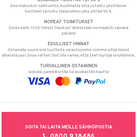
ILMAINEN TOIMITUS YLI 50 €
Aina maksuton vaihtoehto, huolimatta siitä ostatko yksittäisen
tuotteen tai koko tilauksellesi joka ylittää 50 €.
NOPEAT TOIMITUKSET
Ennen kello 13.00 tehdyt tilaukset lähetetään normaalisti samana
päivänä
EDULLISET HINNAT
Ostamalla suuria eriä tuotteita varastoomme voimme pitää hinnat
alhaisina juuri Sinua varten! Voit olla varma, että teet löytöjä sivuillamme.
TURVALLINEN OSTAMINEN
laskulla, pankkikortilla tai asiakastilin kautta
SOITA TAI LAITA MEILLE SÄHKÖPOSTIA
0800 9 18486