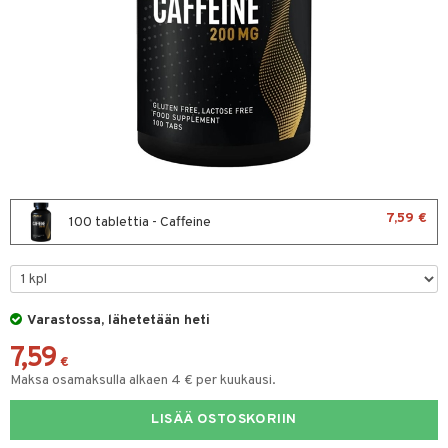
ltto
teiini
 juomapullot
ttu proteiini
t/Tabletit
ivel-/ Lihaskivut
& Munaproteiini
sen parantajat
i
7,59 €
100 tablettia - Caffeine
rkout
välineet
Varastossa, lähetetään heti
välineet
u
7,59
€
t
rvikkeet
sauvat
Maksa osamaksulla alkaen 4 € per kuukausi.
uotteet
LISÄÄ OSTOSKORIIN
spalvelu