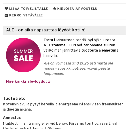
 suoja
ksiä & vastauksia
LISÄÄ TOIVELISTALLE
KIRJOITA ARVOSTELU
närpää
tuotetta
KERRO YSTÄVÄLLE
kka
 verkkokaupasta
keet
ALE - on aika napsauttaa löydöt kotiin!
vi
Tartu tilaisuuteen tehdä löytöjä suuresta
ALEstamme. Juuri nyt tarjoamme suuren
nne
valikoiman jännittäviä tuotteita alennetuilla
hinnoilla!
Ale on voimassa 31.8.2026 asti mutta ole
nopea - suosikkituotteesi voivat päästä
loppumaan!
Näe kaikki ale-löydöt »
Tuotetieto
Kofeiinin avulla pysyt hereillä ja energisenä intensiivisen treenauksen
ja dieetin aikana.
Annostus
1 tablett innan träning eller vid behov. Förvaras torrt och svalt, väl
förslutet och oåtkomligt för barn.