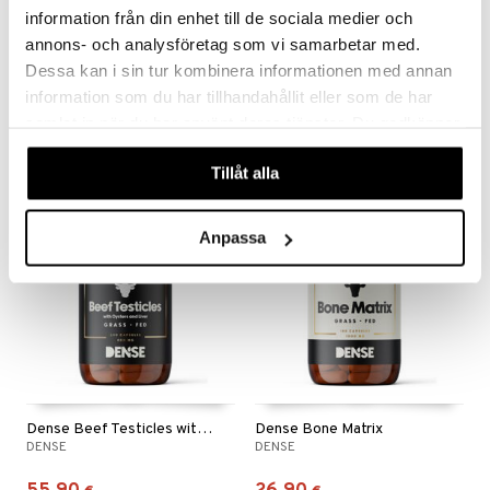
information från din enhet till de sociala medier och
annons- och analysföretag som vi samarbetar med.
Dense Beef Liver
Dense Beef Organs
Dessa kan i sin tur kombinera informationen med annan
DENSE
DENSE
information som du har tillhandahållit eller som de har
35,90
36,90
samlat in när du har använt deras tjänster. Du godkänner
€
€
våra cookies vid fortsatt användande av vår webbplats.
Tillåt alla
Anpassa
Dense Beef Testicles with Oysters and Liver
Dense Bone Matrix
DENSE
DENSE