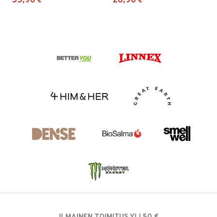
55,90
26,90
€
€