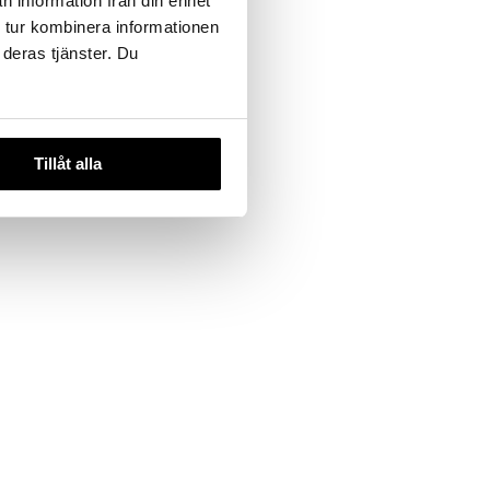
n information från din enhet
 tur kombinera informationen
 deras tjänster. Du
Tillåt alla