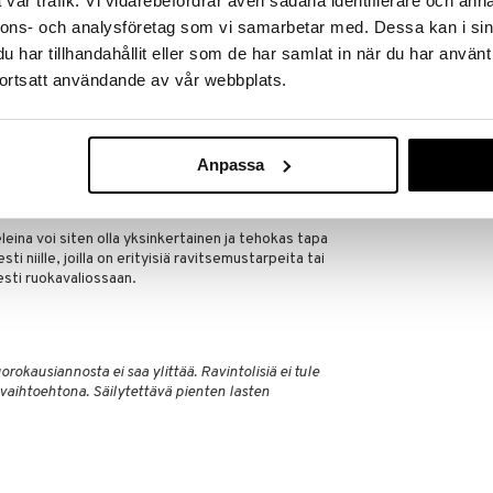
vår trafik. Vi vidarebefordrar även sådana identifierare och anna
 ovat kätevä ja tehokas tapa sisällyttää raakojen
istaen, että yksilöt saavat maksimaalisen
nnons- och analysföretag som vi samarbetar med. Dessa kan i sin
.
har tillhandahållit eller som de har samlat in när du har använt
tty pakastekuivatulla naudanmaksalla?
ortsatt användande av vår webbplats.
 käytännössä kaikki maksan ravintoaineet, mikä
avan nämä ravintoaineet tiivistetyssä muodossa
toarvosta.
Anpassa
kua ja koostumusta epämiellyttävänä.
elit tarjoavat kätevän ja mauttoman tavan
lman, että sitä tarvitsee syödä suoraan.
na voi siten olla yksinkertainen ja tehokas tapa
i niille, joilla on erityisiä ravitsemustarpeita tai
esti ruokavaliossaan.
rokausiannosta ei saa ylittää. Ravintolisiä ei tule
vaihtoehtona. Säilytettävä pienten lasten