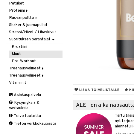
Patukat
Kreatiini
Proteiini
Muut
Rasvanpoltto
Heraproteiini
Shaker & juomapullot
Sekoitettu proteiini
Kapselit/Tabletit
Stressi/Nivel-/ Lihaskivut
Soija- & Munaproteiini
Suorituksen parantajat
Kreatiini
Muut
Pre-Workout
Treenausvälineet
Treenausvälineet
Kuntoilu
Vitamiinit
Oheistarvikkeet
Kävelysauvat
Voima
Muut tuotteet
LISÄÄ TOIVELISTALLE
KI
Asiakaspalvelu
Tuki ja suoja
Kysymyksiä &
Kyynärpää
ALE - on aika napsautta
vastauksia
Nilkka
Tartu tila
Toivo tuotetta
Pohkeet
nyt tarjoa
Tietoa verkkokaupasta
Polvi
alennetuill
Ranne