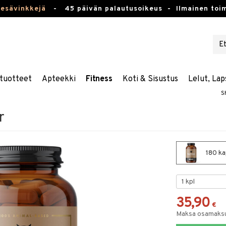
kesävinkkejä
-
45 päivän palautusoikeus -
Ilmainen toim
tuotteet
Apteekki
Fitness
Koti & Sisustus
Lelut, Lap
S
r
180 ka
35,90
€
Maksa osamaksul