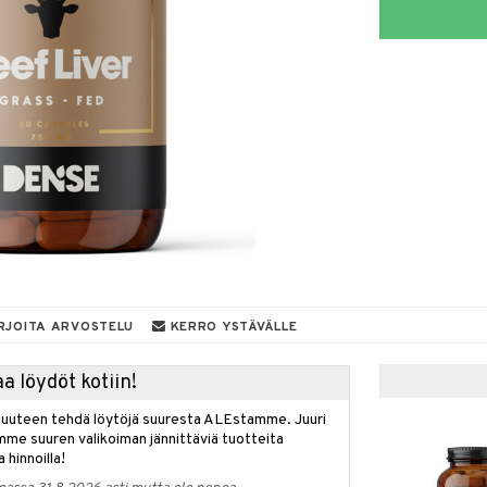
RJOITA ARVOSTELU
KERRO YSTÄVÄLLE
a löydöt kotiin!
isuuteen tehdä löytöjä suuresta ALEstamme. Juuri
mme suuren valikoiman jännittäviä tuotteita
a hinnoilla!