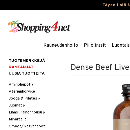
Täydellisiä 
Kauneudenhoito
Piilolinssit
Luontais
TUOTEMERKKEJÄ
Dense Beef Live
KAMPANJAT
UUSIA TUOTTEITA
Aminohapot
Ateriankorvike
Jauhe/Juoma
Jooga & Pilates
Kapselit/Tabletit
Juomat
Matot
Lihas-Painonnousu
Oheistarvikkeet
Urheilujuomat
Mineraalit
Aminohappo
Omega/Rasvahapot
Gainer