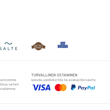
TURVALLINEN OSTAMINEN
varastoomme
laskulla, pankkikortilla tai asiakastilin kautta
 Sinua varten!
sivuillamme.