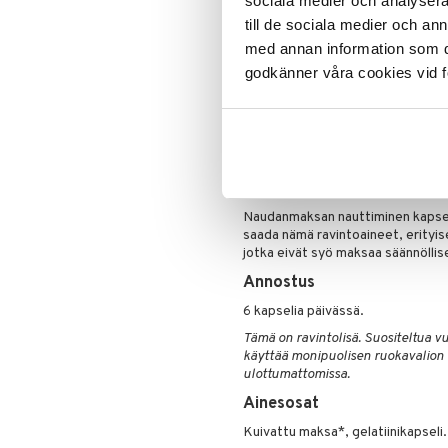
sociala medier och analysera 
Pakastekuivatut elinlisäravinteet
elinten hyödyt ruokavalioon, varm
till de sociala medier och a
ravintoarvon jokaisella annoksella
med annan information som du 
Miksi kapselit, jotka on täyte
godkänner våra cookies vid f
Pakastekuivausprosessi säilyttää
mahdollistaa kapseleiden toimitt
menettämättä paljon niiden ravin
Monet ihmiset pitävät maksan ma
Pakastekuivatut naudanmaksakaps
hyödyntää maksan ravintoaineita i
Naudanmaksan nauttiminen kapselei
saada nämä ravintoaineet, erityisest
jotka eivät syö maksaa säännöllis
Annostus
6 kapselia päivässä.
Tämä on ravintolisä. Suositeltua vuo
käyttää monipuolisen ruokavalion 
ulottumattomissa.
Ainesosat
Kuivattu maksa*, gelatiinikapseli.