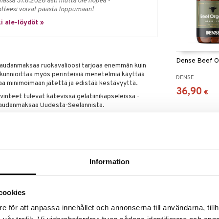
massa 31.8.2026 asti mutta ole nopea -
otteesi voivat päästä loppumaan!
i ale-löydöt »
Dense Beef O
a naudanmaksaa ruokavalioosi tarjoaa enemmän kuin
e kunnioittaa myös perinteisiä menetelmiä käyttää
DENSE
aa minimoimaan jätettä ja edistää kestävyyttä.
36,90
€
inteet tulevat kätevissä gelatiinikapseleissa -
a naudanmaksaa Uudesta-Seelannista.
olevista ruoholla ruokituista naudoista
ttämiseksi
aan
ikka, joka on ihanteellinen raakojen elinten
Information
i, stabiileiksi ravintolisiksi ilman, että niiden
uu.
en, jota seuraa tyhjiökuivaus alhaisissa
cookies
okkaasti tärkeät ravintoaineet ja entsyymit. Tämän
en aktiivisuus säilyy lopputuotteessa.
e för att anpassa innehållet och annonserna till användarna, tillh