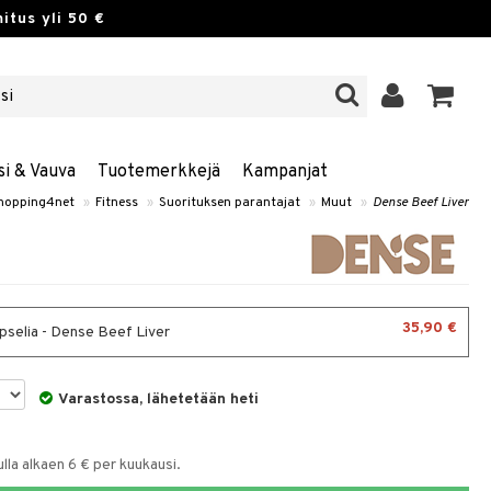
itus yli 50 €
si & Vauva
Tuotemerkkejä
Kampanjat
hopping4net
»
Fitness
»
Suorituksen parantajat
»
Muut
»
Dense Beef Liver
35,90 €
pselia - Dense Beef Liver
Varastossa, lähetetään heti
la alkaen 6 € per kuukausi.