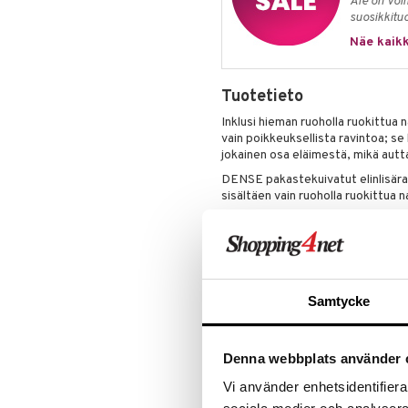
Ale on voi
suosikkitu
Näe kaikk
Tuotetieto
Inklusi hieman ruoholla ruokittu
vain poikkeuksellista ravintoa; s
jokainen osa eläimestä, mikä autt
DENSE pakastekuivatut elinlisärav
sisältäen vain ruoholla ruokittu
Uudesta-Seelannista peräisin 
Pakastekuivattu laadun säily
Miten nämä kapselit valmistet
Pakastekuivaus on edistynyt tekni
Samtycke
säilyttämiseen, muuttaen ne kevyiks
ravitsemuksellinen eheys vaarant
Tämä prosessi sisältää pakastamis
Denna webbplats använder 
lämpötiloissa, mikä säilyttää teh
seurauksena alkuperäinen biologin
Vi använder enhetsidentifierar