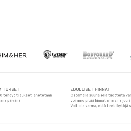
MITUKSET
EDULLISET HINNAT
00 tehdyt tilaukset lähetetään
Ostamalla suuria eriä tuotteita 
mana päivänä
voimme pitää hinnat alhaisina juuri
Voit olla varma, että teet löytöjä 