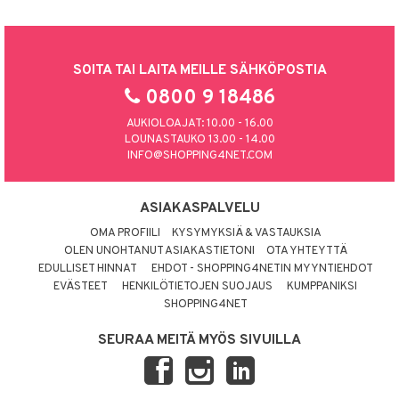
SOITA TAI LAITA MEILLE SÄHKÖPOSTIA
0800 9 18486
AUKIOLOAJAT: 10.00 - 16.00
LOUNASTAUKO 13.00 - 14.00
INFO@SHOPPING4NET.COM
ASIAKASPALVELU
OMA PROFIILI
KYSYMYKSIÄ & VASTAUKSIA
OLEN UNOHTANUT ASIAKASTIETONI
OTA YHTEYTTÄ
EDULLISET HINNAT
EHDOT - SHOPPING4NETIN MYYNTIEHDOT
EVÄSTEET
HENKILÖTIETOJEN SUOJAUS
KUMPPANIKSI
SHOPPING4NET
SEURAA MEITÄ MYÖS SIVUILLA