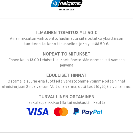
ILMAINEN TOIMITUS YLI 50 €
Aina maksuton vaihtoehto, huolimatta siitä ostatko yksittäisen
tuotteen tai koko tilauksellesi joka ylittää 50 €.
NOPEAT TOIMITUKSET
Ennen kello 13.00 tehdyt tilaukset lähetetään normaalisti samana
päivänä
EDULLISET HINNAT
Ostamalla suuria eriä tuotteita varastoomme voimme pitää hinnat
alhaisina juuri Sinua varten! Voit olla varma, että teet löytöjä sivuillamme.
TURVALLINEN OSTAMINEN
laskulla, pankkikortilla tai asiakastilin kautta