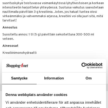
suorituskykyä toistuvassa voimankäytössä lyhytkestoisen ja korkean
intensiteetin harjoittelun yhteydessä. Suotuisa vaikutus saavutetaan
nauttimalla päivittäin 3 g kreatiinia. Joten, jos haluat tuntea olosi
virkeämmäksi ja vahvemmaksi arjessa, kreatiini voi olla juuri sitä, mitä
tarvitset!
Annostus
Suositeltu annos: 1 tl (5 g) päivittäin sekoitettuna 300-500 ml
veteen.
Ainesosat
Kreatiinimonohydraatti
Tuotenumero
FGEK0-GR-400
Samtycke
Information
Om
Suositut tuotteet
Denna webbplats använder cookies
kampanja
-20%
uutuus
Vi använder enhetsidentifierare för att anpassa innehållet
och annonserna till användarna, tillhandahålla funktioner