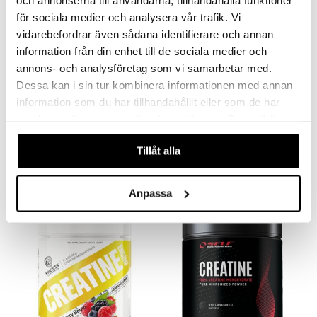
för sociala medier och analysera vår trafik. Vi
vidarebefordrar även sådana identifierare och annan
information från din enhet till de sociala medier och
annons- och analysföretag som vi samarbetar med.
Dessa kan i sin tur kombinera informationen med annan
information som du har tillhandahållit eller som de har
samlat in när du har använt deras tjänster. Du godkänner
4 HIM & HER Kreatinmonohydrat
BioSalma Kreatin Monohydrat
4 HIM & HER
BIOSALMA
våra cookies vid fortsatt användande av vår webbplats.
Tillåt alla
17,90
15,20
19
€
€
(
€
)
Anpassa