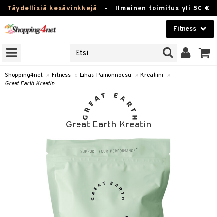
Täydellisiä kesävinkkejä
-
Ilmainen toimitus yli 50 €
Fitness
ERKKEJÄ
Kauneudenhoito
JAT
UOTTEITA
Piilolinssit
Shopping4net
»
Fitness
»
Lihas-Painonnousu
»
Kreatiini
»
Great Earth Kreatin
Luontaistuotteet
pot
Apteekki
rvike
Juoma
Great Earth Kreatin
Pilates
t/Tabletit
Fitness
Koti & Sisustus
inonnousu
rvikkeet
ujuomat
Lelut, Lapsi & Vauva
appo
Tuotemerkkejä
Kampanjat
ni