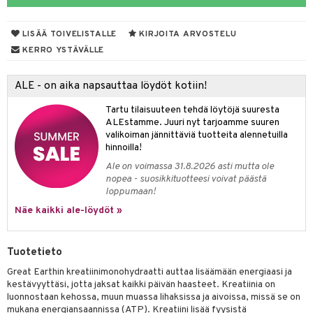
uotteet
spalvelu
 suoja
LISÄÄ TOIVELISTALLE
KIRJOITA ARVOSTELU
ksiä & vastauksia
närpää
KERRO YSTÄVÄLLE
tuotetta
kka
ALE - on aika napsauttaa löydöt kotiin!
 verkkokaupasta
keet
Tartu tilaisuuteen tehdä löytöjä suuresta
vi
ALEstamme. Juuri nyt tarjoamme suuren
valikoiman jännittäviä tuotteita alennetuilla
nne
hinnoilla!
Ale on voimassa 31.8.2026 asti mutta ole
nopea - suosikkituotteesi voivat päästä
loppumaan!
Näe kaikki ale-löydöt »
Tuotetieto
Great Earthin kreatiinimonohydraatti auttaa lisäämään energiaasi ja
kestävyyttäsi, jotta jaksat kaikki päivän haasteet. Kreatiinia on
luonnostaan kehossa, muun muassa lihaksissa ja aivoissa, missä se on
mukana energiansaannissa (ATP). Kreatiini lisää fyysistä