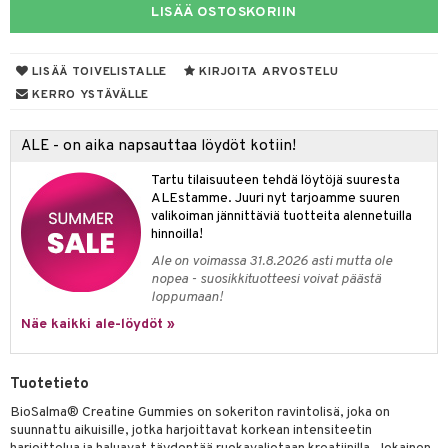
 suoja
LISÄÄ OSTOSKORIIN
ksiä & vastauksia
närpää
tuotetta
kka
LISÄÄ TOIVELISTALLE
KIRJOITA ARVOSTELU
 verkkokaupasta
KERRO YSTÄVÄLLE
keet
vi
ALE - on aika napsauttaa löydöt kotiin!
nne
Tartu tilaisuuteen tehdä löytöjä suuresta
ALEstamme. Juuri nyt tarjoamme suuren
valikoiman jännittäviä tuotteita alennetuilla
hinnoilla!
Ale on voimassa 31.8.2026 asti mutta ole
nopea - suosikkituotteesi voivat päästä
loppumaan!
Näe kaikki ale-löydöt »
Tuotetieto
BioSalma® Creatine Gummies on sokeriton ravintolisä, joka on
suunnattu aikuisille, jotka harjoittavat korkean intensiteetin