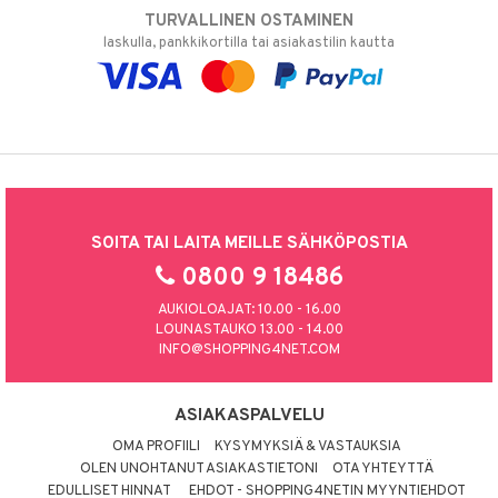
TURVALLINEN OSTAMINEN
laskulla, pankkikortilla tai asiakastilin kautta
SOITA TAI LAITA MEILLE SÄHKÖPOSTIA
0800 9 18486
AUKIOLOAJAT: 10.00 - 16.00
LOUNASTAUKO 13.00 - 14.00
INFO@SHOPPING4NET.COM
ASIAKASPALVELU
OMA PROFIILI
KYSYMYKSIÄ & VASTAUKSIA
OLEN UNOHTANUT ASIAKASTIETONI
OTA YHTEYTTÄ
EDULLISET HINNAT
EHDOT - SHOPPING4NETIN MYYNTIEHDOT