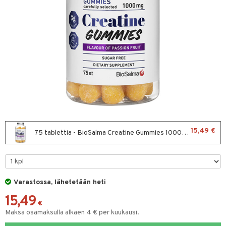
ltto
teiini
 juomapullot
ttu proteiini
t/Tabletit
ivel-/ Lihaskivut
& Munaproteiini
sen parantajat
ni
15,49 €
75 tablettia - BioSalma Creatine Gummies 1000mg Passion fruit
rkout
välineet
välineet
u
Varastossa, lähetetään heti
t
rvikkeet
sauvat
15,49
€
uotteet
Maksa osamaksulla alkaen 4 € per kuukausi.
spalvelu