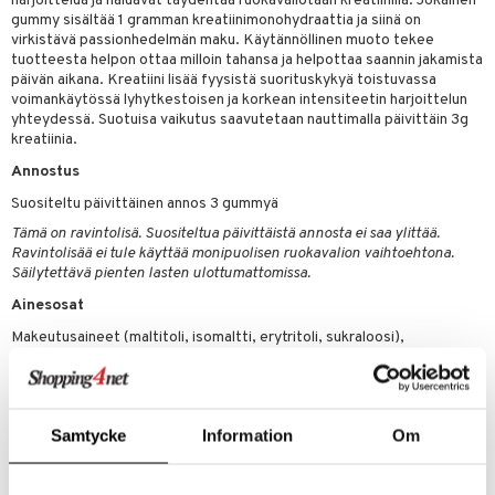
harjoittelua ja haluavat täydentää ruokavaliotaan kreatiinilla. Jokainen
gummy sisältää 1 gramman kreatiinimonohydraattia ja siinä on
virkistävä passionhedelmän maku. Käytännöllinen muoto tekee
tuotteesta helpon ottaa milloin tahansa ja helpottaa saannin jakamista
päivän aikana. Kreatiini lisää fyysistä suorituskykyä toistuvassa
voimankäytössä lyhytkestoisen ja korkean intensiteetin harjoittelun
yhteydessä. Suotuisa vaikutus saavutetaan nauttimalla päivittäin 3g
kreatiinia.
Annostus
Suositeltu päivittäinen annos 3 gummyä
Tämä on ravintolisä. Suositeltua päivittäistä annosta ei saa ylittää.
Ravintolisää ei tule käyttää monipuolisen ruokavalion vaihtoehtona.
Säilytettävä pienten lasten ulottumattomissa.
Ainesosat
Makeutusaineet (maltitoli, isomaltti, erytritoli, sukraloosi),
kreatiinimonohydraatti, hyytelöimisaine (pektiini), aromi
(passionhedelmä),
happamuudensäätöaineet (sitruunahappo, kaliumsitraatti),
luonnollinen väriaine (karoteeni), paakkuuntumisenestoaine
Samtycke
Information
Om
(trikalsiumfosfaatti).
Sisältö per 3 gummyä
Kreatiinimonohydraatti 3000 mg