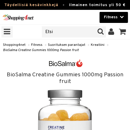
Täydellisiä kesävinkkejä
-
Ilmainen toimitus yli 50 €
Fitness
ERKKEJÄ
Kauneudenhoito
JAT
UOTTEITA
Piilolinssit
Shopping4net
»
Fitness
»
Suorituksen parantajat
»
Kreatiini
»
BioSalma Creatine Gummies 1000mg Passion fruit
Luontaistuotteet
pot
Apteekki
rvike
Juoma
BioSalma Creatine Gummies 1000mg Passion
Pilates
t/Tabletit
Fitness
fruit
Koti & Sisustus
inonnousu
rvikkeet
ujuomat
Lelut, Lapsi & Vauva
t
appo
Tuotemerkkejä
asvahapot
Kampanjat
i