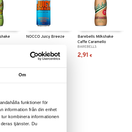
kshake
NOCCO Juicy Breeze
Barebells Milkshake
Caffe Caramello
NOCCO
BAREBELLS
2,09
2,91
(
2,49
€
)
€
€
Om
andahålla funktioner för
n information från din enhet
 tur kombinera informationen
 deras tjänster. Du
kshake