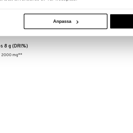
BAREBELLS
2,91
€
ätöaine (omenahappo), kivennäisaineet
Anpassa
i, sinkkisitraatti), vitamiinit (C, B6, B12), vuorisuola,
, aromi, makeutusaineet (aspartaami*, asesulfaami-K),
sidi, trikalsiumfosfaatti), väriaine (punajuuripuna).
s 8 g (DRI%)
) 2000 mg**