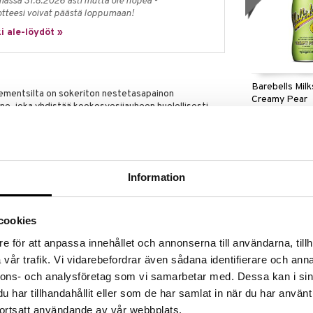
massa 31.8.2026 asti mutta ole nopea -
otteesi voivat päästä loppumaan!
i ale-löydöt »
Barebells Mil
ementsilta on sokeriton nestetasapainon
Creamy Pear
nne, joka yhdistää kookosvesijauheen huolellisesti
BAREBELLS
isältää muun muassa kaliumia, magnesiumia ja natriumia
2,91
 auttavat ylläpitämään kehon nestetasapainoa ja
€
, B6- ja B12-vitamiineilla, jotka kaikki auttavat
usta. Magnesium edistää myös
Information
ia lihastoimintaa. Tuote on erinomainen valinta
esti, oleskelet kuumissa ympäristöissä tai tarvitset
asapaino. Trooppinen maku tekee siitä lisäksi
cookies
e för att anpassa innehållet och annonserna till användarna, tillh
vår trafik. Vi vidarebefordrar även sådana identifierare och anna
8 g) 400–500 ml vettä shakerissa. Ota 1–3 annosta
nnons- och analysföretag som vi samarbetar med. Dessa kan i sin
har tillhandahållit eller som de har samlat in när du har använt
Barebells Mil
puolisen ruokavalion ja terveellisten elämäntapojen
Chocolate
ortsatt användande av vår webbplats.
ei saa ylittää.