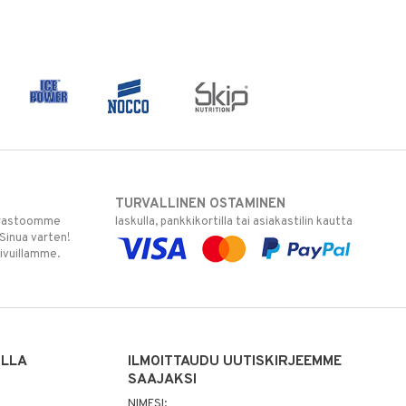
TURVALLINEN OSTAMINEN
varastoomme
laskulla, pankkikortilla tai asiakastilin kautta
 Sinua varten!
sivuillamme.
ILLA
ILMOITTAUDU UUTISKIRJEEMME
SAAJAKSI
NIMESI: