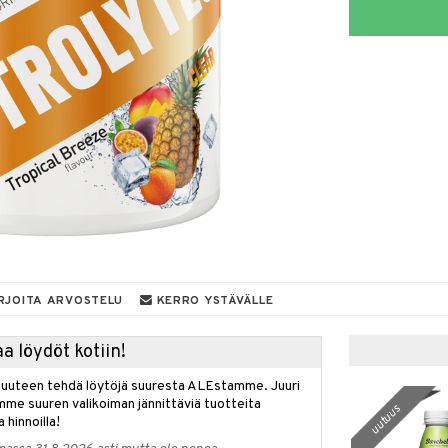
RJOITA ARVOSTELU
KERRO YSTÄVÄLLE
a löydöt kotiin!
isuuteen tehdä löytöjä suuresta ALEstamme. Juuri
mme suuren valikoiman jännittäviä tuotteita
uutuus
a hinnoilla!