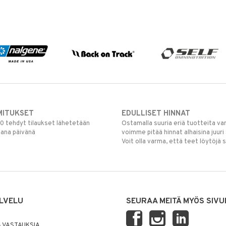
MITUKSET
EDULLISET HINNAT
00 tehdyt tilaukset lähetetään
Ostamalla suuria eriä tuotteita 
mana päivänä
voimme pitää hinnat alhaisina juuri
Voit olla varma, että teet löytöjä 
LVELU
SEURAA MEITÄ MYÖS SIVU
 VASTAUKSIA