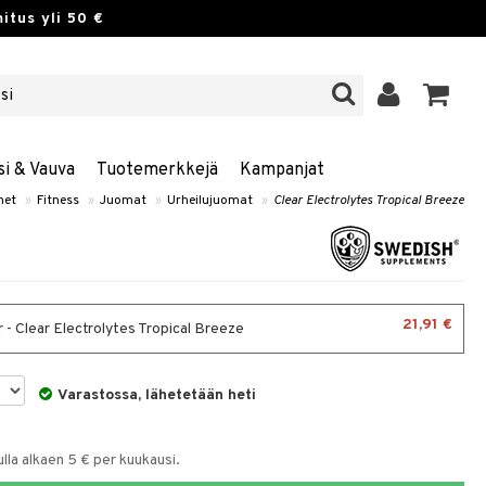
itus yli 50 €
si & Vauva
Tuotemerkkejä
Kampanjat
net
»
Fitness
»
Juomat
»
Urheilujuomat
»
Clear Electrolytes Tropical Breeze
21,91 €
 - Clear Electrolytes Tropical Breeze
Varastossa, lähetetään heti
la alkaen 5 € per kuukausi.