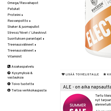
Omega/Rasvahapot
Gainer
Patukat
Kreatiini
Proteiini
Muut
Rasvanpoltto
Heraproteiini
Shaker & juomapullot
Sekoitettu proteiini
Kapselit/Tabletit
Stressi/Nivel-/ Lihaskivut
Soija- & Munaproteiini
Suorituksen parantajat
Treenausvälineet
Kreatiini
Treenausvälineet
Muut
Kuntoilu
Vitamiinit
Pre-Workout
Oheistarvikkeet
Kävelysauvat
Voima
Muut tuotteet
Asiakaspalvelu
Tuki ja suoja
Kysymyksiä &
Kyynärpää
LISÄÄ TOIVELISTALLE
KI
vastauksia
Nilkka
Toivo tuotetta
Pohkeet
ALE - on aika napsautta
Tietoa verkkokaupasta
Polvi
Tartu tila
Ranne
nyt tarjoa
alennetuill