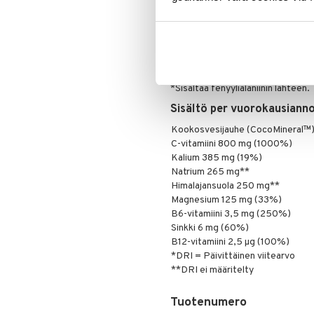
Ainesosat
Kookosvesijauhe, happamuudensä
(kaliumsitraatti, magnesiumsitraatt
maltodekstriini, natriumsitraatti
paakkuuntumisenestoaineet (piidiok
*Sisältää fenyylialaniinin lähteen.
Sisältö per vuorokausianno
Kookosvesijauhe (CocoMineral™
C-vitamiini 800 mg (1000%)
Kalium 385 mg (19%)
Natrium 265 mg**
Himalajansuola 250 mg**
Magnesium 125 mg (33%)
B6-vitamiini 3,5 mg (250%)
Sinkki 6 mg (60%)
B12-vitamiini 2,5 µg (100%)
*DRI = Päivittäinen viitearvo
**DRI ei määritelty
Tuotenumero