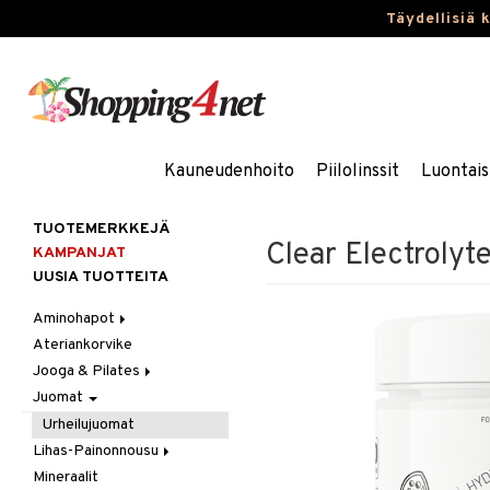
Täydellisiä 
Kauneudenhoito
Piilolinssit
Luontais
TUOTEMERKKEJÄ
Clear Electrolyt
KAMPANJAT
UUSIA TUOTTEITA
Aminohapot
Ateriankorvike
Jauhe/Juoma
Jooga & Pilates
Kapselit/Tabletit
Juomat
Matot
Oheistarvikkeet
Urheilujuomat
Lihas-Painonnousu
Mineraalit
Aminohappo