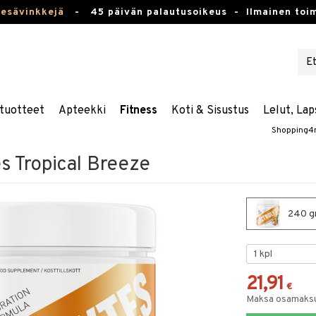
kesävinkkejä
-
45 päivän palautusoikeus -
Ilmainen toim
tuotteet
Apteekki
Fitness
Koti & Sisustus
Lelut, Lap
Shopping4
es Tropical Breeze
240 gr
21,91
€
Maksa osamaksul