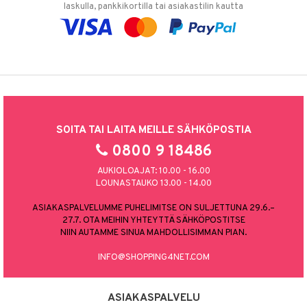
laskulla, pankkikortilla tai asiakastilin kautta
SOITA TAI LAITA MEILLE SÄHKÖPOSTIA
0800 9 18486
AUKIOLOAJAT: 10.00 - 16.00
LOUNASTAUKO 13.00 - 14.00
ASIAKASPALVELUMME PUHELIMITSE ON SULJETTUNA 29.6.–
27.7. OTA MEIHIN YHTEYTTÄ SÄHKÖPOSTITSE
NIIN AUTAMME SINUA MAHDOLLISIMMAN PIAN.
INFO@SHOPPING4NET.COM
ASIAKASPALVELU