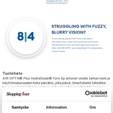
Tuotetieto
AIR OPTIX® Plus HydraGlyde® Toric 6p antavat sinulle tarkan näön ja
käyttömukavuuden koko päiväksi, joka päivä. Smartshield-tekniikka
luo suojan kerrostumia vastaan, joten linssit pysyvät puhtaampina
pidempään. HydraGlyde Moisture Matrix auttaa pitämään linssipinnan
kosteana koko päivän. Piilolinssit antavat sinulle käyttömukavuuden
koko kuukaudeksi.
Samtycke
Information
Om
Sinun ei tule tuntea kuivumisen tai epämukavuuden tunnetta