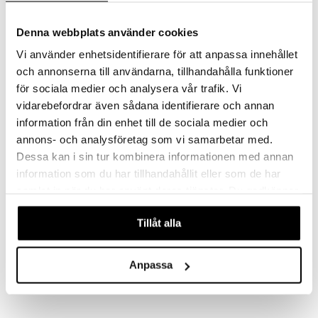
käyttäessäsi piilolinssejä. AIR OPTIX -piilolinssit perustuvat
SmartShield-tekniikkaan, joka auttaa suojaamaan linssejä ärsyttäviltä
kerrostumilta, antaen pitkäkestoisen käyttömukavuuden koko
Denna webbplats använder cookies
kuukaudeksi.
Vi använder enhetsidentifierare för att anpassa innehållet
Valmistaja
och annonserna till användarna, tillhandahålla funktioner
Alcon
för sociala medier och analysera vår trafik. Vi
Pakkaus
6 kpl/paketti
vidarebefordrar även sådana identifierare och annan
Kaarevuus (BC)
information från din enhet till de sociala medier och
8.7
annons- och analysföretag som vi samarbetar med.
Halkaisija (DIA)
14.
Dessa kan i sin tur kombinera informationen med annan
Vahvuus (PWR)
information som du har tillhandahållit eller som de har
+6.00 - -9.00
samlat in när du har använt deras tjänster. Du godkänner
Käyttöaika
1 kuukausi
våra cookies vid fortsatt användande av vår webbplats.
Materiaali
Tillåt alla
Lotrafilcon B
Nestepitoisuus
33%
Anpassa
Värjätty käsittelyn helpottamiseksi
Ja