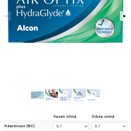
linssit
linssit
inssit
sinesteet
t
sit
t
spalvelu
ksiä & vastauksia
tuotetta
Vasen silmä
Oikea silmä
 verkkokaupasta
Kaarevuus (BC)