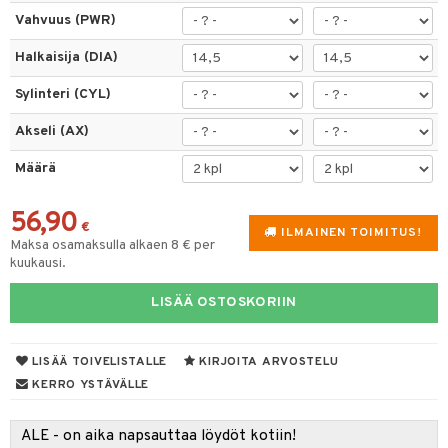
Vahvuus (PWR)
Halkaisija (DIA)
Sylinteri (CYL)
Akseli (AX)
Määrä
56,90
€
ILMAINEN TOIMITUS!
Maksa osamaksulla alkaen 8 € per
kuukausi.
LISÄÄ OSTOSKORIIN
LISÄÄ TOIVELISTALLE
KIRJOITA ARVOSTELU
KERRO YSTÄVÄLLE
ALE - on aika napsauttaa löydöt kotiin!