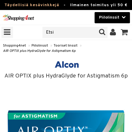
Täydellisiä kesävinkkejä
-
Ilmainen toimitus yli 50 €
Piilolinssit
VALITSE LINSSI
Kauneudenhoito
IDEN TUOTEMERKIT
yvät tavallisesti
Piilolinssit
sejä omien tuotemerkkiensä
Shopping4net
»
Piilolinssit
»
Tooriset linssit
»
AIR OPTIX plus HydraGlyde for Astigmatism 6p
Luontaistuotteet
 optikoiden linssit »
Apteekki
JAT
AIR OPTIX plus HydraGlyde for Astigmatism 6p
Fitness
UOTTEITA
Koti & Sisustus
tölinssit
Lelut, Lapsi & Vauva
ä-linssit
Tuotemerkkejä
ikon linssit
Kampanjat
inssit