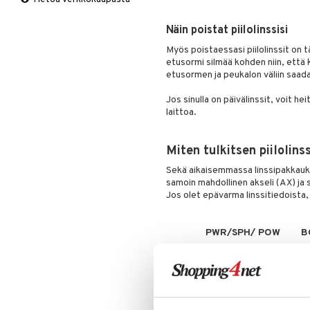
Näin poistat piilolinssisi
Myös poistaessasi piilolinssit on 
etusormi silmää kohden niin, että ko
etusormen ja peukalon väliin saada
Jos sinulla on päivälinssit, voit he
laittoa.
Miten tulkitsen piilolins
Sekä aikaisemmassa linssipakkauks
samoin mahdollinen akseli (AX) ja s
Jos olet epävarma linssitiedoista
PWR/SPH/ POW
B
H (R):
- 1,75
9
V (L):
- 2,25
8
Vahvuus (PWR/SPH/ POW):
Vahv
tarkoittaa likinäköä ja plussa kau