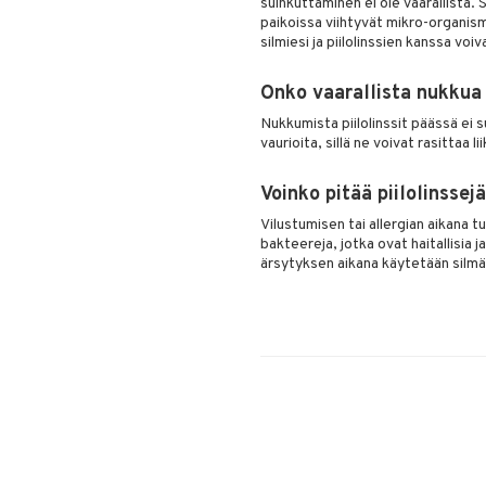
suihkuttaminen ei ole vaarallista. 
paikoissa viihtyvät mikro-organism
silmiesi ja piilolinssien kanssa voi
Onko vaarallista nukkua 
Nukkumista piilolinssit päässä ei s
vaurioita, sillä ne voivat rasittaa l
Voinko pitää piilolinssej
Vilustumisen tai allergian aikana 
bakteereja, jotka ovat haitallisia 
ärsytyksen aikana käytetään silmä