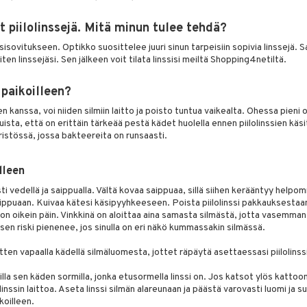
 piilolinssejä. Mitä minun tulee tehdä?
ssisovitukseen. Optikko suosittelee juuri sinun tarpeisiin sopivia linssejä
ten linssejäsi. Sen jälkeen voit tilata linssisi meiltä Shopping4netiltä.
 paikoilleen?
en kanssa, voi niiden silmiin laitto ja poisto tuntua vaikealta. Ohessa pieni 
uista, että on erittäin tärkeää pestä kädet huolella ennen piilolinssien käsi
ristössä, jossa bakteereita on runsaasti.
illeen
ti vedellä ja saippualla. Vältä kovaa saippuaa, sillä siihen kerääntyy helpo
ppuaan. Kuivaa kätesi käsipyyhkeeseen. Poista piilolinssi pakkauksestaan
i on oikein päin. Vinkkinä on aloittaa aina samasta silmästä, jotta vasemman
sen riski pienenee, jos sinulla on eri näkö kummassakin silmässä.
tten vapaalla kädellä silmäluomesta, jottet räpäytä asettaessasi piilolinss
lla sen käden sormilla, jonka etusormella linssi on. Jos katsot ylös kattoon
 linssin laittoa. Aseta linssi silmän alareunaan ja päästä varovasti luomi ja su
koilleen.