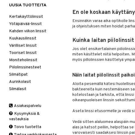
UUSIA TUOTTEITA
En ole koskaan käyttänyt
Kertakäyttölinssit
Ensinnäkin varaa aika optikolle lin
Yötäpäivää-linssit
ja ohjeistuksen miten hoidat parhai
Kahden viikon linssit
Kuukausilinssit
Kuinka laitan piilolinssit
Värilliset linssit
Jos olet ensikertalainen piilolinssi
Tooriset linssit
miten käsittelet niitä helpoiten. M
myös pillolinssien käsittelyä ympä
Moniteholinssit
Piilolinssinesteet
Silmätipat
Näin laitat piilolinssit paiko
Aurinkolasit
Aloita pesemällä kätesi huolellises
Silmälasit
bakteereita kuin nestemäiseen sai
kotelostaan ja tarkista, että linss
oikeanpuoleisen linssin sekoittumi
Asiakaspalvelu
Aseta linssi etusormelle ja vedä si
Kysymyksiä &
vastauksia
Vedä sitten alaluomea alaspäin mui
Toivo tuotetta
alas ja katsot peiliin, helpottaa se
varovaisesti saadaksesi linssin pai
Tietoa verkkokaupasta