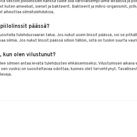
Sitä vastoin piilolinssien kanssa tulee olla varovaisempi uima-altaassa ja p
it kuten ameebat, sienet ja bakteerit. Bakteerit ja mikro-organismit, jotk
vat aiheuttaa silmätulehduksia.
piilolinssit päässä?
uositella tulehdusvaaran takia. Jos nukut usein linssit päässä, voi se pitkäl
iikaa silmiä. Jos nukut linssit päässä silloin tällöin, siitä on tuskin suurta vau
ä, kun olen vilustunut?
tulee silmien antaa levätä tulehdusten ehkäisemiseksi. Vilustumisen aikana 
ja sen vuoksi on suositeltavaa odottaa, kunnes olet tervehtynyt. Tavallises
laseja.