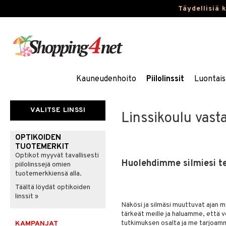
Täydellisiä 
Kauneudenhoito
Piilolinssit
Luontais
VALITSE LINSSI
Linssikoulu vasta-
OPTIKOIDEN
TUOTEMERKIT
Optikot myyvät tavallisesti
Huolehdimme silmiesi t
piilolinssejä omien
tuotemerkkiensä alla.
Täältä löydät optikoiden
linssit »
Näkösi ja silmäsi muuttuvat ajan my
tärkeät meille ja haluamme, että v
tutkimuksen osalta ja me tarjoamme
KAMPANJAT