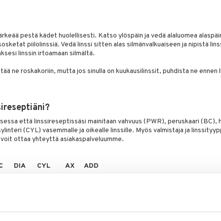
tärkeää pestä kädet huolellisesti. Katso ylöspäin ja vedä alaluomea alaspäin
sketat piilolinssiä. Vedä linssi sitten alas silmänvalkuaiseen ja nipistä linss
ksesi linssin irtoamaan silmältä.
ittää ne roskakoriin, mutta jos sinulla on kuukausilinssit, puhdista ne ennen
sireseptiäni?
essa että linssireseptissäsi mainitaan vahvuus (PWR), peruskaari (BC), ha
ylinteri (CYL) vasemmalle ja oikealle linssille. Myös valmistaja ja linssityyp
, voit ottaa yhteyttä asiakaspalveluumme.
C
DIA
CYL
AX
ADD
.0
14,5
- 0,75
110
2.0
.5
13,8
- 1,25
20
LOW
uus kertoo näkövirheen voimakkuuden. Tämä merkitään joko plussana tai 
konäköä.