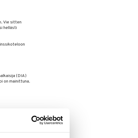
. Vie sitten
i hellästi
 linssikoteloon
lkaisija (DIA)
pi on mainittuna.
miinuksena. Miinus