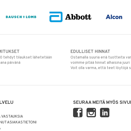
MITUKSET
EDULLISET HINNAT
00 tehdyt tilaukset lähetetään
Ostamalla suuria eriä tuotteita 
mana päivänä
voimme pitää hinnat alhaisina juuri
Voit olla varma, että teet löytöjä 
LVELU
SEURAA MEITÄ MYÖS SIVU
 VASTAUKSIA
UT ASIAKASTIETONI
Ä