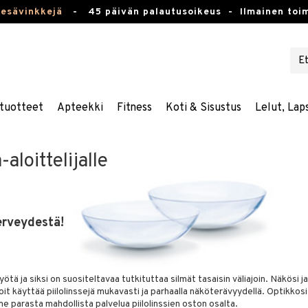
kesävinkkejä
-
45 päivän palautusoikeus -
Ilmainen toim
tuotteet
Apteekki
Fitness
Koti & Sisustus
Lelut, Lap
aloittelijalle
erveydestä!
ötä ja siksi on suositeltavaa tutkituttaa silmät tasaisin väliajoin. Näkösi ja
oit käyttää piilolinssejä mukavasti ja parhaalla näköterävyydellä. Optikkos
 parasta mahdollista palvelua piilolinssien oston osalta.