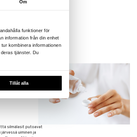
Om
t helpoiten
aittovirhe, joka
andahålla funktioner för
n information från din enhet
 tur kombinera informationen
 deras tjänster. Du
Tillåt alla
linssien kanssa
ausilinssien
että silmälasit putoavat
i järvessä uiminen ja