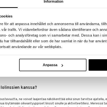
Information
aari (BC) ja radie ovat eri nimitykset linssin kaarevuudelle. BC-arvon näe
sreseptistä tai optikolta kysymällä.
IA-arvo on linssin koko, joka vaihtelee linssityypin mukaan.
cookies
seli ja sylinteri ovat kaksi arvoa kuvaten astigmatismia. Astigmatismi on t
e för att anpassa innehållet och annonserna till användarna, tillh
vår trafik. Vi vidarebefordrar även sådana identifierare och anna
eskipistevahvuutta multifokaali- tai bifokaalilinsseissä.
nnons- och analysföretag som vi samarbetar med. Dessa kan i sin
htaessasi piilolinssejä, jotta uudet linssit sopivat silmiisi.
har tillhandahållit eller som de har samlat in när du har använt
ortsatt användande av vår webbplats.
Anpassa
usrutiinit ovat tärkeitä, jotta voit käyttää piilolinssejäsi ongelmitta. Kerta
 on silti muistettava pestä kädet ennen niiden käsittelyä, aivan kuten kuuk
iilolinssien kanssa?
t joustavuutta, ne voivat laajentaa näkökenttää eikä sinun tarvitse ajatella, 
nua löytämään oikeantyyppiset linssit sinulle ja aktiviteetillesi. Meressä ta