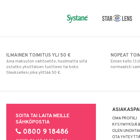
ILMAINEN TOIMITUS YLI 50 €
NOPEAT TOI
Aina maksuton vaihtoehto, huolimatta siitä
Ennen kello 13.
ostatko yksittäisen tuotteen tai koko
normaalisti sa
tilauksellesi joka ylittää 50 €.
ASIAKASPA
SOITA TAI LAITA MEILLE
OMA PROFIILI
SÄHKÖPOSTIA
KYSYMYKSIÄ &
0800 9 18486
OLEN UNOHTAN
OTA YHTEYTT