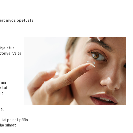
. Saat myös opetusta
ohjeistus
ttelyä. Vältä
mmin
 tai
 ja
iä.
 tai painat pään
lje silmät