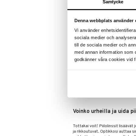
Samtycke
Peruskaari (BC) tai radie:
Perusk
vanhasta linssipaketistasi, sovitu
Halkaisija (DIA):
Halkaisija tai D
Denna webbplats använder 
Akseli (AX) ja sylinteri (CYL):
Ak
Vi använder enhetsidentifierar
korjataan toorisin linssein.
sociala medier och analysera 
Addition (ADD):
Addition kuvaa k
till de sociala medier och a
Keskustele aina optikkosi kanssa vai
med annan information som du 
godkänner våra cookies vid f
Piilolinssien puhdistus
Huolelliset ja säännölliset puhdist
vältyt puhdistukselta, mutta sinun
kanssa.
Voinko urheilla ja uida p
Tottakai voit! Piilolinssit lisäävä
ja rikkoutuvat. Optikkosi auttaa si