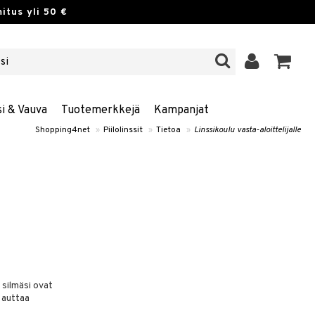
itus yli 50 €
si & Vauva
Tuotemerkkejä
Kampanjat
Shopping4net
»
Piilolinssit
»
Tietoa
»
Linssikoulu vasta-aloittelijalle
 silmäsi ovat
i auttaa