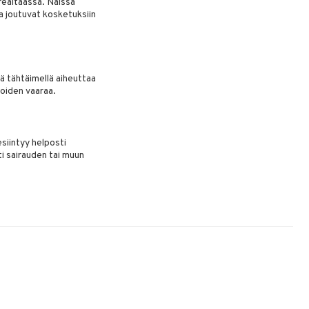
orealtaassa. Näissä
a joutuvat kosketuksiin
lä tähtäimellä aiheuttaa
rioiden vaaraa.
esiintyy helposti
ti sairauden tai muun