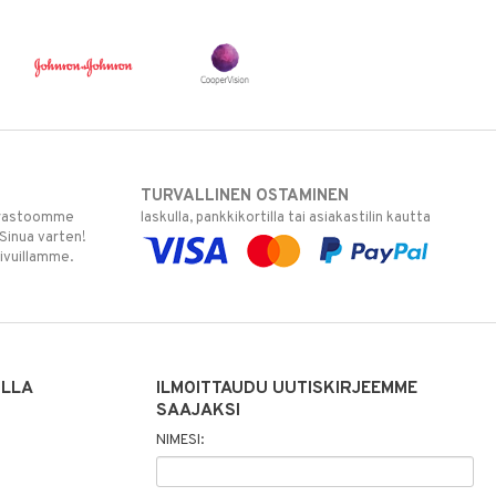
TURVALLINEN OSTAMINEN
varastoomme
laskulla, pankkikortilla tai asiakastilin kautta
 Sinua varten!
sivuillamme.
ILLA
ILMOITTAUDU UUTISKIRJEEMME
SAAJAKSI
NIMESI: