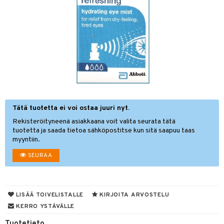
linssit
inssit
inssit
sinesteet
at
sit
Tätä tuotetta ei voi ostaa juuri nyt.
t
Rekisteröityneenä asiakkaana voit valita seurata tätä
tuotetta ja saada tietoa sähköpostitse kun sitä saapuu taas
myyntiin.
spalvelu
SEURAA
ksiä & vastauksia
tuotetta
LISÄÄ TOIVELISTALLE
KIRJOITA ARVOSTELU
 verkkokaupasta
KERRO YSTÄVÄLLE
Tuotetieto