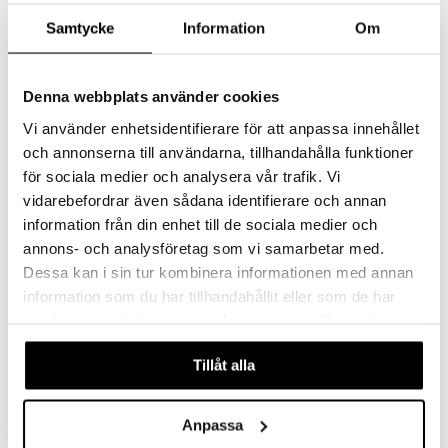
Samtycke
Information
Om
Denna webbplats använder cookies
Systane Hydration 10 ml
Systane Ultra 10 ml
SYSTANE
SYSTANE
Vi använder enhetsidentifierare för att anpassa innehållet
och annonserna till användarna, tillhandahålla funktioner
17,49
14,90
€
€
för sociala medier och analysera vår trafik. Vi
vidarebefordrar även sådana identifierare och annan
information från din enhet till de sociala medier och
annons- och analysföretag som vi samarbetar med.
Dessa kan i sin tur kombinera informationen med annan
information som du har tillhandahållit eller som de har
samlat in när du har använt deras tjänster. Du godkänner
våra cookies vid fortsatt användande av vår webbplats.
Tillåt alla
Anpassa
Systane® HYDRATION PF 10ml SE/FI