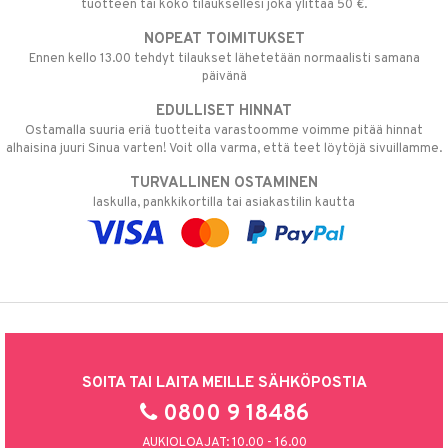
tuotteen tai koko tilauksellesi joka ylittää 50 €.
NOPEAT TOIMITUKSET
Ennen kello 13.00 tehdyt tilaukset lähetetään normaalisti samana
päivänä
EDULLISET HINNAT
Ostamalla suuria eriä tuotteita varastoomme voimme pitää hinnat
alhaisina juuri Sinua varten! Voit olla varma, että teet löytöjä sivuillamme.
TURVALLINEN OSTAMINEN
laskulla, pankkikortilla tai asiakastilin kautta
SOITA TAI LAITA MEILLE SÄHKÖPOSTIA
0800 9 18486
AUKIOLOAJAT: 10.00 - 16.00