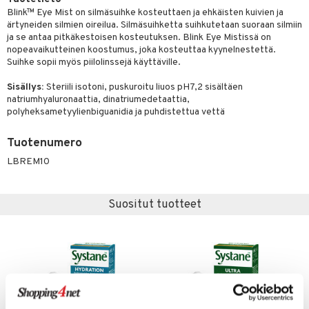
Blink™ Eye Mist on silmäsuihke kosteuttaen ja ehkäisten kuivien ja
ärtyneiden silmien oireilua. Silmäsuihketta suihkutetaan suoraan silmiin
ja se antaa pitkäkestoisen kosteutuksen. Blink Eye Mistissä on
nopeavaikutteinen koostumus, joka kosteuttaa kyynelnestettä.
Suihke sopii myös piilolinssejä käyttäville.
Sisällys:
Steriili isotoni, puskuroitu liuos pH7,2 sisältäen
natriumhyaluronaattia, dinatriumedetaattia,
polyheksametyylienbiguanidia ja puhdistettua vettä
Tuotenumero
LBREM10
Suositut tuotteet