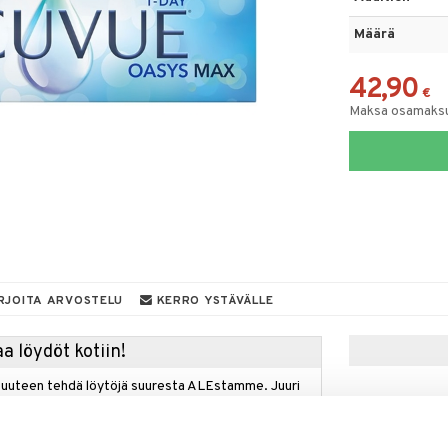
Määrä
42,90
€
Maksa osamaksul
RJOITA ARVOSTELU
KERRO YSTÄVÄLLE
a löydöt kotiin!
isuuteen tehdä löytöjä suuresta ALEstamme. Juuri
mme suuren valikoiman jännittäviä tuotteita
a hinnoilla!