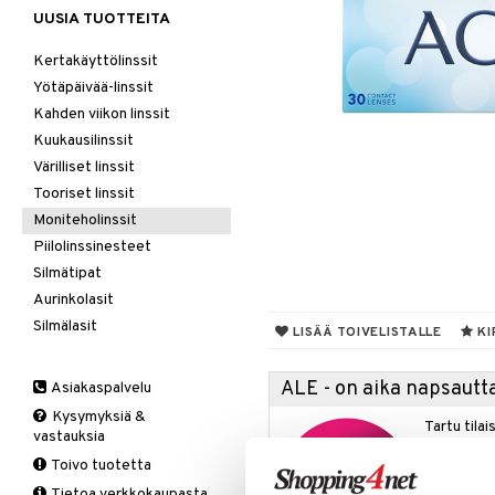
UUSIA TUOTTEITA
Kertakäyttölinssit
Yötäpäivää-linssit
Kahden viikon linssit
Kuukausilinssit
Värilliset linssit
Tooriset linssit
Moniteholinssit
Piilolinssinesteet
Silmätipat
Aurinkolasit
Silmälasit
LISÄÄ TOIVELISTALLE
KI
ALE - on aika napsautta
Asiakaspalvelu
Kysymyksiä &
Tartu tila
vastauksia
nyt tarjoa
Toivo tuotetta
alennetuill
Tietoa verkkokaupasta