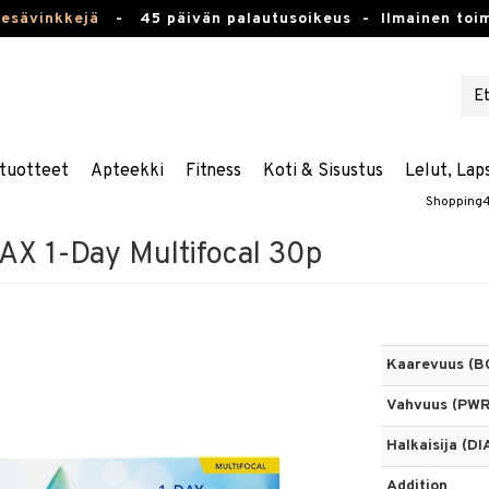
kesävinkkejä
-
45 päivän palautusoikeus -
Ilmainen toim
tuotteet
Apteekki
Fitness
Koti & Sisustus
Lelut, Lap
Shopping
X 1-Day Multifocal 30p
Kaarevuus (B
Vahvuus (PWR
Halkaisija (DI
Addition