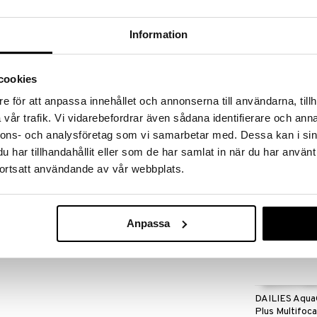
massa 31.8.2026 asti mutta ole nopea -
otteesi voivat päästä loppumaan!
i ale-löydöt »
Information
cookies
DAILIES TOTA
nson & Johnson
Multifocal 30
e för att anpassa innehållet och annonserna till användarna, tillh
kpl/paketti
ALCON
vår trafik. Vi vidarebefordrar även sådana identifierare och anna
44,90
€
nnons- och analysföretag som vi samarbetar med. Dessa kan i sin
har tillhandahållit eller som de har samlat in när du har använt
ortsatt användande av vår webbplats.
Anpassa
DAILIES Aqu
Plus Multifoca