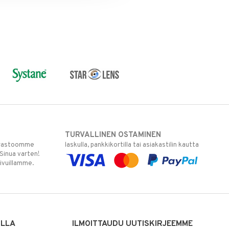
TURVALLINEN OSTAMINEN
varastoomme
laskulla, pankkikortilla tai asiakastilin kautta
 Sinua varten!
sivuillamme.
ILLA
ILMOITTAUDU UUTISKIRJEEMME