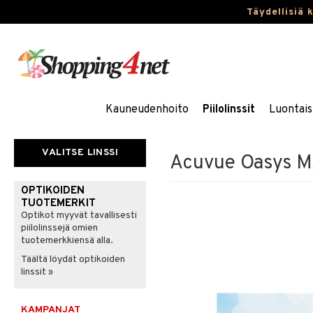
Täydellisiä 
Kauneudenhoito
Piilolinssit
Luontais
VALITSE LINSSI
Acuvue Oasys MA
OPTIKOIDEN
TUOTEMERKIT
Optikot myyvät tavallisesti
piilolinssejä omien
tuotemerkkiensä alla.
Täältä löydät optikoiden
linssit »
KAMPANJAT