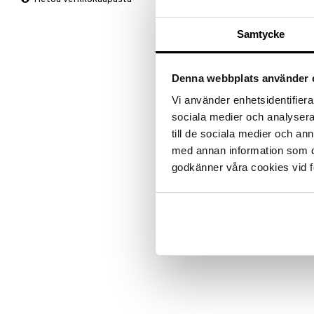
Ale on voi
suosikkitu
Näe kaikk
Samtycke
Tuotetieto
Denna webbplats använder 
Valmistaja
Joh
Vi använder enhetsidentifierar
Pakkaus
30 
sociala medier och analysera 
till de sociala medier och a
med annan information som du 
Tuotenumero
godkänner våra cookies vid f
LOMM