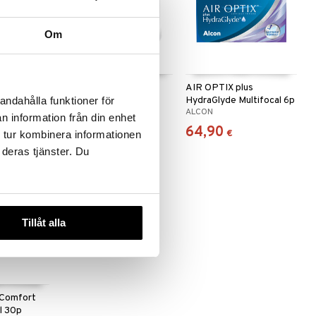
Om
L1
Biofinity Multifocal
AIR OPTIX plus
p
HydraGlyde Multifocal 6p
andahålla funktioner för
COOPER VISION
ALCON
n information från din enhet
71
64,90
€
€
 tur kombinera informationen
 deras tjänster. Du
Tillåt alla
aComfort
l 30p