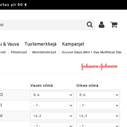
itus yli 50 €
si & Vauva
Tuotemerkkejä
Kampanjat
4net
»
Piilolinssit
»
Moniteholinssit
»
Acuvue Oasys MAX 1-Day Multifocal 30p
Vasen silmä
Oikea silmä
C)
)
A)