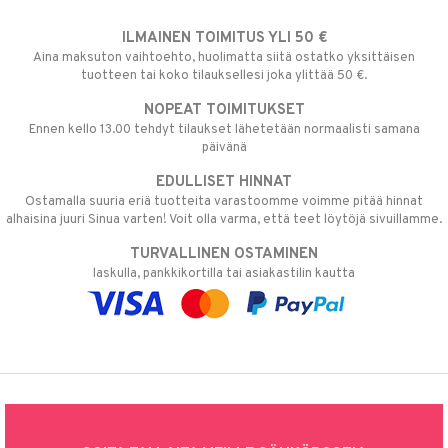
ILMAINEN TOIMITUS YLI 50 €
Aina maksuton vaihtoehto, huolimatta siitä ostatko yksittäisen
tuotteen tai koko tilauksellesi joka ylittää 50 €.
NOPEAT TOIMITUKSET
Ennen kello 13.00 tehdyt tilaukset lähetetään normaalisti samana
päivänä
EDULLISET HINNAT
Ostamalla suuria eriä tuotteita varastoomme voimme pitää hinnat
alhaisina juuri Sinua varten! Voit olla varma, että teet löytöjä sivuillamme.
TURVALLINEN OSTAMINEN
laskulla, pankkikortilla tai asiakastilin kautta