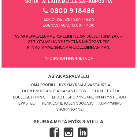
SOITA TAI LAITA MEILLE SÄHKÖPOSTIA
0800 9 18486
AUKIOLOAJAT: 10.00 - 16.00
LOUNASTAUKO 13.00 - 14.00
ASIAKASPALVELUMME PUHELIMITSE ON SULJETTUNA 29.6.–
27.7. OTA MEIHIN YHTEYTTÄ SÄHKÖPOSTITSE
NIIN AUTAMME SINUA MAHDOLLISIMMAN PIAN.
INFO@SHOPPING4NET.COM
ASIAKASPALVELU
OMA PROFIILI
KYSYMYKSIÄ & VASTAUKSIA
OLEN UNOHTANUT ASIAKASTIETONI
OTA YHTEYTTÄ
EDULLISET HINNAT
EHDOT - SHOPPING4NETIN MYYNTIEHDOT
EVÄSTEET
HENKILÖTIETOJEN SUOJAUS
KUMPPANIKSI
SHOPPING4NET
SEURAA MEITÄ MYÖS SIVUILLA