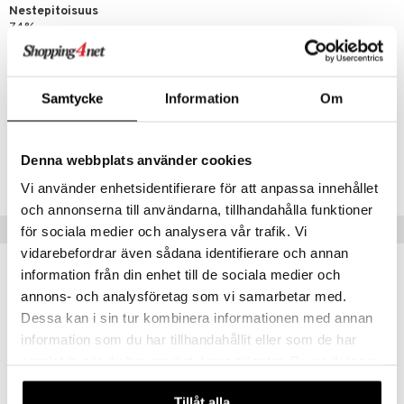
Nestepitoisuus
74%
Puolet merkitty
Ei
Värjätty käsittelyn helpottamiseksi
Kyllä
Samtycke
Information
Om
Tuotenumero
Denna webbplats använder cookies
CS
Vi använder enhetsidentifierare för att anpassa innehållet
och annonserna till användarna, tillhandahålla funktioner
Vinkkejä sinulle
för sociala medier och analysera vår trafik. Vi
vidarebefordrar även sådana identifierare och annan
information från din enhet till de sociala medier och
annons- och analysföretag som vi samarbetar med.
Dessa kan i sin tur kombinera informationen med annan
information som du har tillhandahållit eller som de har
samlat in när du har använt deras tjänster. Du godkänner
våra cookies vid fortsatt användande av vår webbplats.
Tillåt alla