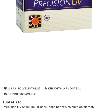
linssit
inssit
inssit
sinesteet
t
sit
t
spalvelu
ksiä & vastauksia
LISÄÄ TOIVELISTALLE
KIRJOITA ARVOSTELU
tuotetta
KERRO YSTÄVÄLLE
 verkkokaupasta
Tuotetieto
Precision UV on kuukausilinssi, jonka nestepitoisuus on hieman