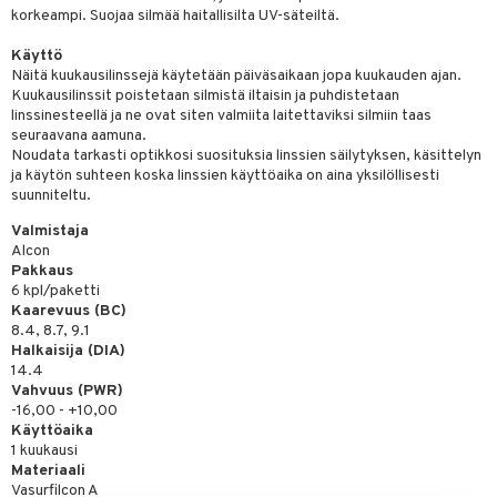
korkeampi. Suojaa silmää haitallisilta UV-säteiltä.
Käyttö
Näitä kuukausilinssejä käytetään päiväsaikaan jopa kuukauden ajan.
Kuukausilinssit poistetaan silmistä iltaisin ja puhdistetaan
linssinesteellä ja ne ovat siten valmiita laitettaviksi silmiin taas
seuraavana aamuna.
Noudata tarkasti optikkosi suosituksia linssien säilytyksen, käsittelyn
ja käytön suhteen koska linssien käyttöaika on aina yksilöllisesti
suunniteltu.
Valmistaja
Alcon
Pakkaus
6 kpl/paketti
Kaarevuus (BC)
8.4, 8.7, 9.1
Halkaisija (DIA)
14.4
Vahvuus (PWR)
-16,00 - +10,00
Käyttöaika
1 kuukausi
Materiaali
Vasurfilcon A