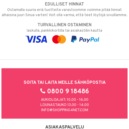
EDULLISET HINNAT
Ostamalla suuria eriä tuotteita varastoomme voimme pitää hinnat
alhaisina juuri Sinua varten! Voit olla varma, että teet löytöjä sivuillamme.
TURVALLINEN OSTAMINEN
laskulla, pankkikortilla tai asiakastilin kautta
SOITA TAI LAITA MEILLE SÄHKÖPOSTIA
0800 9 18486
AUKIOLOAJAT: 10.00 - 16.00
LOUNASTAUKO 13.00 - 14.00
INFO@SHOPPING4NET.COM
ASIAKASPALVELU