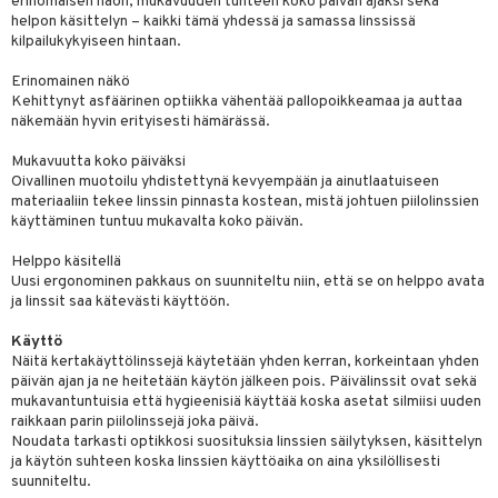
erinomaisen näön, mukavuuden tunteen koko päivän ajaksi sekä
helpon käsittelyn – kaikki tämä yhdessä ja samassa linssissä
kilpailukykyiseen hintaan.
Erinomainen näkö
Kehittynyt asfäärinen optiikka vähentää pallopoikkeamaa ja auttaa
näkemään hyvin erityisesti hämärässä.
Mukavuutta koko päiväksi
Oivallinen muotoilu yhdistettynä kevyempään ja ainutlaatuiseen
materiaaliin tekee linssin pinnasta kostean, mistä johtuen piilolinssien
käyttäminen tuntuu mukavalta koko päivän.
Helppo käsitellä
Uusi ergonominen pakkaus on suunniteltu niin, että se on helppo avata
ja linssit saa kätevästi käyttöön.
Käyttö
Näitä kertakäyttölinssejä käytetään yhden kerran, korkeintaan yhden
päivän ajan ja ne heitetään käytön jälkeen pois. Päivälinssit ovat sekä
mukavantuntuisia että hygieenisiä käyttää koska asetat silmiisi uuden
raikkaan parin piilolinssejä joka päivä.
Noudata tarkasti optikkosi suosituksia linssien säilytyksen, käsittelyn
ja käytön suhteen koska linssien käyttöaika on aina yksilöllisesti
suunniteltu.