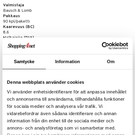
Valmistaja
Bausch & Lomb
Pakkaus
90 kpl/paketti
Kaarevuus (BC)
8.6
Halkaisija (DIA)
14.2
Vahvuus (PWR)
-9,00 - +6,50
Käyttöaika
Samtycke
Information
Om
1 päivä
Materiaali
Hilafilcon B
Nestepitoisuus
Denna webbplats använder cookies
59%
Vi använder enhetsidentifierare för att anpassa innehållet
Puolet merkitty
Ei
och annonserna till användarna, tillhandahålla funktioner
Värjätty käsittelyn helpottamiseksi
för sociala medier och analysera vår trafik. Vi
Kyllä
vidarebefordrar även sådana identifierare och annan
information från din enhet till de sociala medier och
Tuotenumero
annons- och analysföretag som vi samarbetar med.
Dessa kan i sin tur kombinera informationen med annan