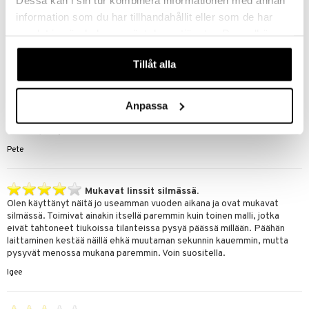
LSDB
information som du har tillhandahållit eller som de har
samlat in när du har använt deras tjänster. Du godkänner
Asiakkaan mielipide tuotteesta
våra cookies vid fortsatt användande av vår webbplats.
ykköset
Tillåt alla
Oon käyttänyt yli viistoista vuotta putkeen eikä ole ollut rillejä
ollenkaan. Sekä silmään että pois menee ilman peiliä heittämällä ja
säännöllisten tarkastusten perusteella silmät on pysynyt runsaasta
Anpassa
käytöstä huolimatta täysin kunnossa. Pysyy silmässä myös urheillessa
rajumminkin ja huoleton ja hygieeninen käyttää, kun voi tarvittaessa
heittää pois ja laittaa uudet tilalle koska vain.
Pete
Mukavat linssit silmässä.
Olen käyttänyt näitä jo useamman vuoden aikana ja ovat mukavat
silmässä. Toimivat ainakin itsellä paremmin kuin toinen malli, jotka
eivät tahtoneet tiukoissa tilanteissa pysyä päässä millään. Päähän
laittaminen kestää näillä ehkä muutaman sekunnin kauemmin, mutta
pysyvät menossa mukana paremmin. Voin suositella.
lgee