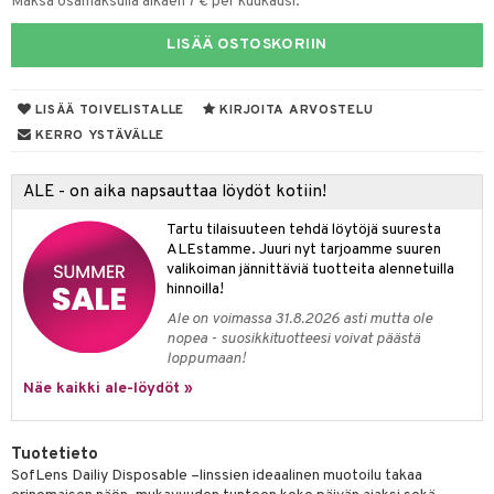
Maksa osamaksulla alkaen 7 € per kuukausi.
LISÄÄ OSTOSKORIIN
LISÄÄ TOIVELISTALLE
KIRJOITA ARVOSTELU
KERRO YSTÄVÄLLE
ALE - on aika napsauttaa löydöt kotiin!
Tartu tilaisuuteen tehdä löytöjä suuresta
ALEstamme. Juuri nyt tarjoamme suuren
valikoiman jännittäviä tuotteita alennetuilla
hinnoilla!
Ale on voimassa 31.8.2026 asti mutta ole
nopea - suosikkituotteesi voivat päästä
loppumaan!
Näe kaikki ale-löydöt »
Tuotetieto
SofLens Dailiy Disposable –linssien ideaalinen muotoilu takaa