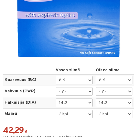
linssit
inssit
inssit
sinesteet
t
sit
Vasen silmä
Oikea silmä
t
Kaarevuus (BC)
Vahvuus (PWR)
spalvelu
Halkaisija (DIA)
ksiä & vastauksia
Määrä
tuotetta
 verkkokaupasta
42,29
€