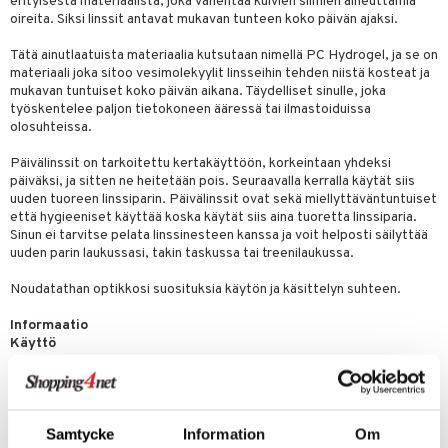
erityisestä materiaalista, joka vähentää kuivien silmien aiheuttamia
oireita. Siksi linssit antavat mukavan tunteen koko päivän ajaksi.
Tätä ainutlaatuista materiaalia kutsutaan nimellä PC Hydrogel, ja se on
materiaali joka sitoo vesimolekyylit linsseihin tehden niistä kosteat ja
mukavan tuntuiset koko päivän aikana. Täydelliset sinulle, joka
työskentelee paljon tietokoneen ääressä tai ilmastoiduissa
olosuhteissa.
Päivälinssit on tarkoitettu kertakäyttöön, korkeintaan yhdeksi
päiväksi, ja sitten ne heitetään pois. Seuraavalla kerralla käytät siis
uuden tuoreen linssiparin. Päivälinssit ovat sekä miellyttäväntuntuiset
että hygieeniset käyttää koska käytät siis aina tuoretta linssiparia.
Sinun ei tarvitse pelata linssinesteen kanssa ja voit helposti säilyttää
uuden parin laukussasi, takin taskussa tai treenilaukussa.
Noudatathan optikkosi suosituksia käytön ja käsittelyn suhteen.
Informaatio
Käyttö
Näitä kertakäyttölinssejä käytetään yhden kerran, korkeintaan yhden
päivän ajan ja ne heitetään käytön jälkeen pois. Päivälinssit ovat sekä
mukavantuntuisia että hygieenisiä käyttää koska asetat silmiisi uuden
raikkaan parin piilolinssejä joka päivä.
Noudata tarkasti optikkosi suosituksia linssien säilytyksen, käsittelyn
Samtycke
Information
Om