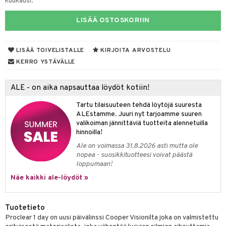
kuukausi.
LISÄÄ OSTOSKORIIN
LISÄÄ TOIVELISTALLE
KIRJOITA ARVOSTELU
KERRO YSTÄVÄLLE
ALE - on aika napsauttaa löydöt kotiin!
Tartu tilaisuuteen tehdä löytöjä suuresta
ALEstamme. Juuri nyt tarjoamme suuren
valikoiman jännittäviä tuotteita alennetuilla
hinnoilla!
Ale on voimassa 31.8.2026 asti mutta ole
nopea - suosikkituotteesi voivat päästä
loppumaan!
Näe kaikki ale-löydöt »
Tuotetieto
Proclear 1 day on uusi päivälinssi Cooper Visionilta joka on valmistettu