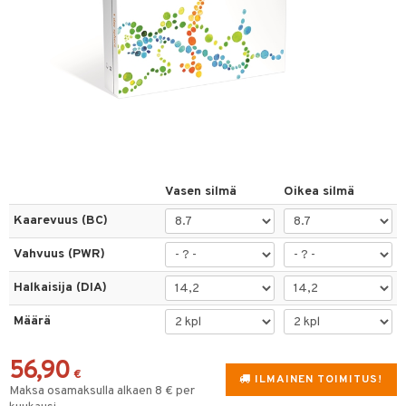
linssit
inssit
inssit
sinesteet
t
sit
Vasen silmä
Oikea silmä
t
Kaarevuus (BC)
Vahvuus (PWR)
spalvelu
Halkaisija (DIA)
ksiä & vastauksia
Määrä
tuotetta
56,90
 verkkokaupasta
€
ILMAINEN TOIMITUS!
Maksa osamaksulla alkaen 8 € per