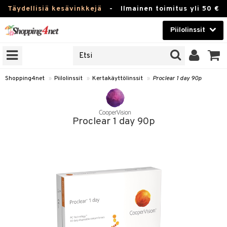
Täydellisiä kesävinkkejä
-
Ilmainen toimitus yli 50 €
Piilolinssit
VALITSE LINSSI
Kauneudenhoito
IDEN TUOTEMERKIT
yvät tavallisesti
Piilolinssit
sejä omien tuotemerkkiensä
Shopping4net
»
Piilolinssit
»
Kertakäyttölinssit
»
Proclear 1 day 90p
Luontaistuotteet
 optikoiden linssit »
Apteekki
Proclear 1 day 90p
JAT
Fitness
UOTTEITA
Koti & Sisustus
ttölinssit
Lelut, Lapsi & Vauva
ä-linssit
Tuotemerkkejä
ikon linssit
Kampanjat
inssit