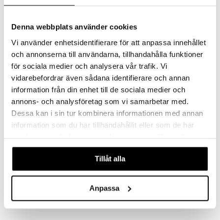
ja käytön suhteen koska linssien käyttöaika on aina yksilöllisesti
suunniteltu.
Valmistaja
Denna webbplats använder cookies
Cooper Vision
Vi använder enhetsidentifierare för att anpassa innehållet
Pakkaus
90 kpl/paketti
och annonserna till användarna, tillhandahålla funktioner
Kaarevuus (BC)
för sociala medier och analysera vår trafik. Vi
8.7
vidarebefordrar även sådana identifierare och annan
Halkaisija (DIA)
14.2
information från din enhet till de sociala medier och
Vahvuus (PWR)
annons- och analysföretag som vi samarbetar med.
-12,00 - +8,00
Dessa kan i sin tur kombinera informationen med annan
Käyttöaika
1 Päivä
information som du har tillhandahållit eller som de har
Materiaali
samlat in när du har använt deras tjänster. Du godkänner
Omafilcon A
våra cookies vid fortsatt användande av vår webbplats.
Nestepitoisuus
Tillåt alla
60%
Puolet merkitty
Ei
Värjätty käsittelyn helpottamiseksi
Anpassa
Kyllä