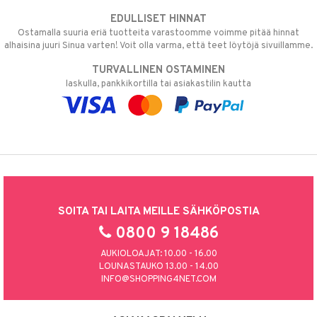
EDULLISET HINNAT
Ostamalla suuria eriä tuotteita varastoomme voimme pitää hinnat
alhaisina juuri Sinua varten! Voit olla varma, että teet löytöjä sivuillamme.
TURVALLINEN OSTAMINEN
laskulla, pankkikortilla tai asiakastilin kautta
SOITA TAI LAITA MEILLE SÄHKÖPOSTIA
0800 9 18486
AUKIOLOAJAT: 10.00 - 16.00
LOUNASTAUKO 13.00 - 14.00
INFO@SHOPPING4NET.COM