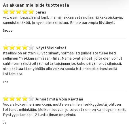
Asiakkaan mielipide tuotteesta
paras
vrt. esim. bausch and lomb; nämä hakkaa sata nollaa. Ei kaksoiskuvia,
sumuista näköä, ja hyvin silmään istuu. En ole parempia löytänyt.
Seppo
Käyttökelpoiset
Itselläni on erittäin kuivat silmät, normaalisti piilareista tulee heti
sellainen "hiekkaa silmissä" -fiilis. Nämä ovat ainoat, joita olen voinut
suht normaalisti pitää, mutta toisinaan jos koko päivän ollut silmissä,
niin saattaa iltamyöhään olla vaikea saada irti ilman piilarinesteellä
liottamista.
iika
Ainoat mitä voin käyttää
Vuosia kokeilin eri merkkejä, mutta en silmien herkkyydestä johtuen
tottunut mihinkään. Melkein luovuin jo toivosta ennen kuin löysin nämä.
Pystyy pitämään 12 tuntia ilman ongelmia.
Jo