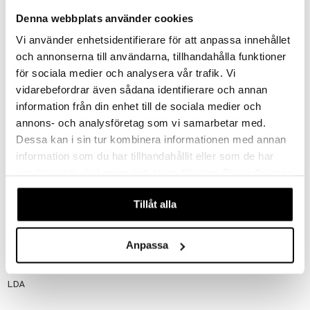
Pakkaus
Denna webbplats använder cookies
30 kpl/paketti
Kaarevuus (BC)
Vi använder enhetsidentifierare för att anpassa innehållet
8.7
och annonserna till användarna, tillhandahålla funktioner
Halkaisija (DIA)
för sociala medier och analysera vår trafik. Vi
14.0
Vahvuus (PWR)
vidarebefordrar även sådana identifierare och annan
-10,00 - +6,00
information från din enhet till de sociala medier och
Käyttöaika
annons- och analysföretag som vi samarbetar med.
1 päivä
Materiaali
Dessa kan i sin tur kombinera informationen med annan
Nelfilcon A
information som du har tillhandahållit eller som de har
Nestepitoisuus
samlat in när du har använt deras tjänster. Du godkänner
69%
Puolet merkitty
våra cookies vid fortsatt användande av vår webbplats.
Ei
Tillåt alla
Värjätty käsittelyn helpottamiseksi
Kyllä
Anpassa
Tuotenumero
LDA