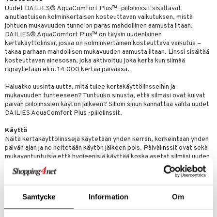
Uudet DAILIES® AquaComfort Plus™ -piilolinssit sisältävät
ainutlaatuisen kolminkertaisen kosteuttavan vaikutuksen, mistä
johtuen mukavuuden tunne on paras mahdollinen aamusta iltaan.
DAILIES® AquaComfort Plus™ on täysin uudenlainen
kertakäyttölinssi, jossa on kolminkertainen kosteuttava vaikutus –
takaa parhaan mahdollisen mukavuuden aamusta iltaan. Linssi sisältää
kosteuttavan ainesosan, joka aktivoituu joka kerta kun silmää
räpäytetään eli n. 14 000 kertaa päivässä.
Haluatko uusinta uutta, mitä tulee kertakäyttölinsseihin ja
mukavuuden tunteeseen? Tuntuuko sinusta, että silmäsi ovat kuivat
päivän piilolinssien käytön jälkeen? Silloin sinun kannattaa valita uudet
DAILIES AquaComfort Plus -piilolinssit.
Käyttö
Näitä kertakäyttölinssejä käytetään yhden kerran, korkeintaan yhden
päivän ajan ja ne heitetään käytön jälkeen pois. Päivälinssit ovat sekä
mukavantuntuisia että hygieenisiä käyttää koska asetat silmiisi uuden
raikkaan parin piilolinssejä joka päivä.
Noudata tarkasti optikkosi suosituksia linssien säilytyksen, käsittelyn
ja käytön suhteen koska linssien käyttöaika on aina yksilöllisesti
suunniteltu.
Samtycke
Information
Om
Valmistaja
Alcon