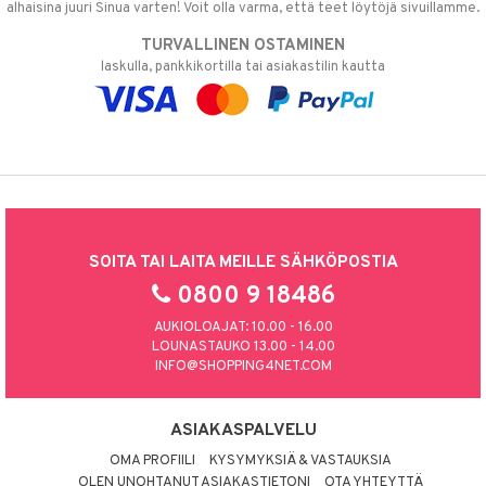
alhaisina juuri Sinua varten! Voit olla varma, että teet löytöjä sivuillamme.
TURVALLINEN OSTAMINEN
laskulla, pankkikortilla tai asiakastilin kautta
SOITA TAI LAITA MEILLE SÄHKÖPOSTIA
0800 9 18486
AUKIOLOAJAT: 10.00 - 16.00
LOUNASTAUKO 13.00 - 14.00
INFO@SHOPPING4NET.COM
ASIAKASPALVELU
OMA PROFIILI
KYSYMYKSIÄ & VASTAUKSIA
OLEN UNOHTANUT ASIAKASTIETONI
OTA YHTEYTTÄ