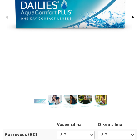
linssit
inssit
inssit
sinesteet
t
sit
t
spalvelu
ksiä & vastauksia
tuotetta
Vasen silmä
Oikea silmä
 verkkokaupasta
Kaarevuus (BC)