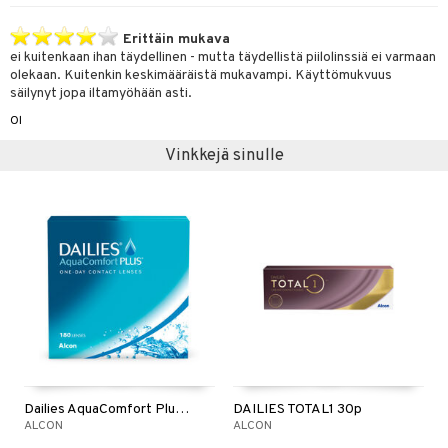
Erittäin mukava
ei kuitenkaan ihan täydellinen - mutta täydellistä piilolinssiä ei varmaan
olekaan. Kuitenkin keskimääräistä mukavampi. Käyttömukvuus
säilynyt jopa iltamyöhään asti.
Ol
Vinkkejä sinulle
Dailies AquaComfort Plus 90p
DAILIES TOTAL1 30p
ALCON
ALCON