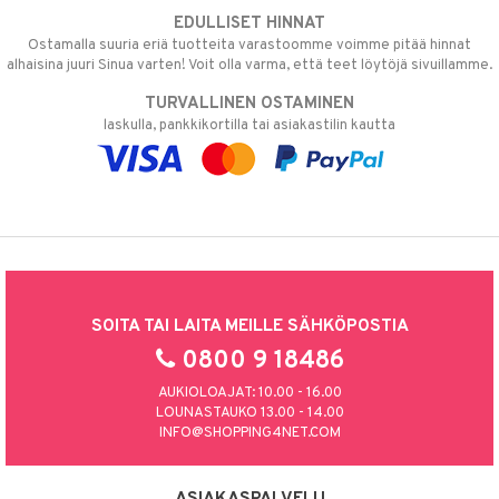
EDULLISET HINNAT
Ostamalla suuria eriä tuotteita varastoomme voimme pitää hinnat
alhaisina juuri Sinua varten! Voit olla varma, että teet löytöjä sivuillamme.
TURVALLINEN OSTAMINEN
laskulla, pankkikortilla tai asiakastilin kautta
SOITA TAI LAITA MEILLE SÄHKÖPOSTIA
0800 9 18486
AUKIOLOAJAT: 10.00 - 16.00
LOUNASTAUKO 13.00 - 14.00
INFO@SHOPPING4NET.COM
ASIAKASPALVELU