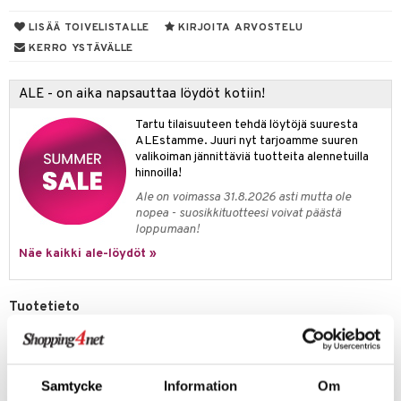
 suoja
ksiä & vastauksia
LISÄÄ TOIVELISTALLE
KIRJOITA ARVOSTELU
närpää
tuotetta
KERRO YSTÄVÄLLE
kka
 verkkokaupasta
keet
ALE - on aika napsauttaa löydöt kotiin!
vi
Tartu tilaisuuteen tehdä löytöjä suuresta
ALEstamme. Juuri nyt tarjoamme suuren
nne
valikoiman jännittäviä tuotteita alennetuilla
hinnoilla!
Ale on voimassa 31.8.2026 asti mutta ole
nopea - suosikkituotteesi voivat päästä
loppumaan!
Näe kaikki ale-löydöt »
Tuotetieto
Pehmeä ja miellyttävä pallo silikonin tapaisesta materiaalista
miellyttäviin treenihetkiin käsi-, sormi-, ja kainalolihaksille. Helppo
ottaa mukaan.
Samtycke
Information
Om