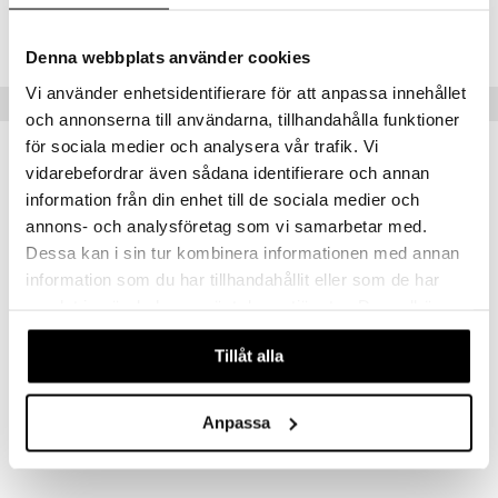
Tuotenumero
FAAAJ-C9-1-XX-DAT
Denna webbplats använder cookies
Vi använder enhetsidentifierare för att anpassa innehållet
Vinkkejä sinulle
och annonserna till användarna, tillhandahålla funktioner
för sociala medier och analysera vår trafik. Vi
vidarebefordrar även sådana identifierare och annan
information från din enhet till de sociala medier och
annons- och analysföretag som vi samarbetar med.
Dessa kan i sin tur kombinera informationen med annan
information som du har tillhandahållit eller som de har
samlat in när du har använt deras tjänster. Du godkänner
våra cookies vid fortsatt användande av vår webbplats.
Tillåt alla
Casall Wrist Weight 2x1kg
Yoga Mat Position 4mm
CASALL
CASALL
Anpassa
35,91
49
€
€