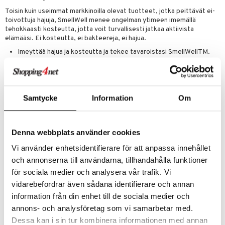
Toisin kuin useimmat markkinoilla olevat tuotteet, jotka peittävät ei-
toivottuja hajuja, SmellWell menee ongelman ytimeen imemällä
tehokkaasti kosteutta, jotta voit turvallisesti jatkaa aktiivista
elämääsi. Ei kosteutta, ei bakteereja, ei hajua.
Imeyttää hajua ja kosteutta ja tekee tavaroistasi SmellWellTM.
Ruotsalainen innovaatio: Kehitetty, suunniteltu ja testattu
Ruotsissa.
Sisältää oman kehitetyn sekoituksen Moso-bambuhiiltä ja
mineraaleja, jotka kuivattavat ja deodorisoivat vangitsemalla
Samtycke
Information
Om
kosteutta, hajua, epäpuhtauksia ja bakteereja. Infusoitu raikkaalla
tuoksulla.
Ilmastoneutraali, REACH-sertifioitu turvallisuuden ja ympäristön
Denna webbplats använder cookies
puolesta ja 100 % myrkytön.
Vi använder enhetsidentifierare för att anpassa innehållet
Freshener Inserts on muotoiltavissa ja sopii kaikkialle, mikä antaa
och annonserna till användarna, tillhandahålla funktioner
rajattomat käyttömahdollisuudet.
för sociala medier och analysera vår trafik. Vi
Kestää jopa 6 kuukautta.
vidarebefordrar även sådana identifierare och annan
information från din enhet till de sociala medier och
annons- och analysföretag som vi samarbetar med.
Tuotenumero
Dessa kan i sin tur kombinera informationen med annan