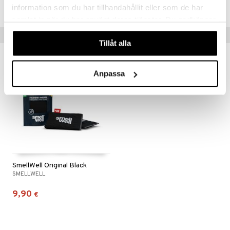
FSOB0-UQ-1
information som du har tillhandahållit eller som de har
samlat in när du har använt deras tjänster. Du godkänner
våra cookies vid fortsatt användande av vår webbplats.
Suositut tuotteet
Tillåt alla
Anpassa
SmellWell Original Black
SMELLWELL
9,90
€