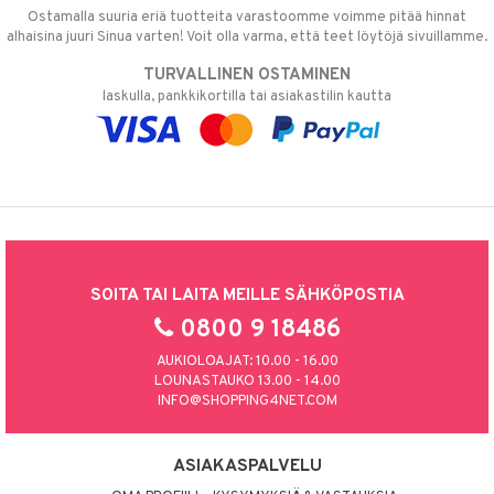
Ostamalla suuria eriä tuotteita varastoomme voimme pitää hinnat
alhaisina juuri Sinua varten! Voit olla varma, että teet löytöjä sivuillamme.
TURVALLINEN OSTAMINEN
laskulla, pankkikortilla tai asiakastilin kautta
SOITA TAI LAITA MEILLE SÄHKÖPOSTIA
0800 9 18486
AUKIOLOAJAT: 10.00 - 16.00
LOUNASTAUKO 13.00 - 14.00
INFO@SHOPPING4NET.COM
ASIAKASPALVELU