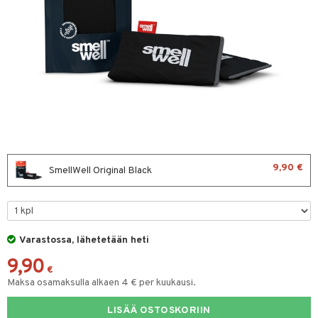
ltto
teiini
 juomapullot
ttu proteiini
t/Tabletit
ivel-/ Lihaskivut
& Munaproteiini
sen parantajat
välineet
i
välineet
u
9,90 €
SmellWell Original Black
rkout
rvikkeet
sauvat
uotteet
Varastossa, lähetetään heti
 suoja
9,90
närpää
t
€
Maksa osamaksulla alkaen 4 € per kuukausi.
kka
spalvelu
LISÄÄ OSTOSKORIIN
keet