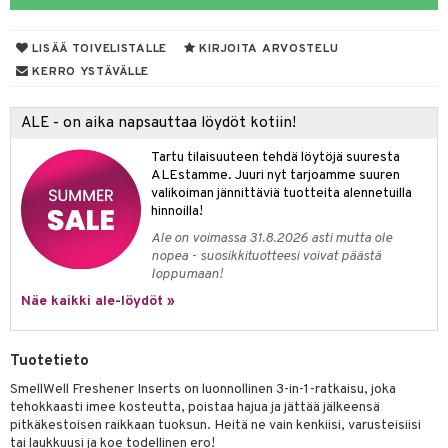
ksiä & vastauksia
vi
LISÄÄ TOIVELISTALLE
KIRJOITA ARVOSTELU
tuotetta
nne
KERRO YSTÄVÄLLE
 verkkokaupasta
ALE - on aika napsauttaa löydöt kotiin!
Tartu tilaisuuteen tehdä löytöjä suuresta
ALEstamme. Juuri nyt tarjoamme suuren
valikoiman jännittäviä tuotteita alennetuilla
hinnoilla!
Ale on voimassa 31.8.2026 asti mutta ole
nopea - suosikkituotteesi voivat päästä
loppumaan!
Näe kaikki ale-löydöt »
Tuotetieto
SmellWell Freshener Inserts on luonnollinen 3-in-1-ratkaisu, joka
tehokkaasti imee kosteutta, poistaa hajua ja jättää jälkeensä
pitkäkestoisen raikkaan tuoksun. Heitä ne vain kenkiisi, varusteisiisi
tai laukkuusi ja koe todellinen ero!